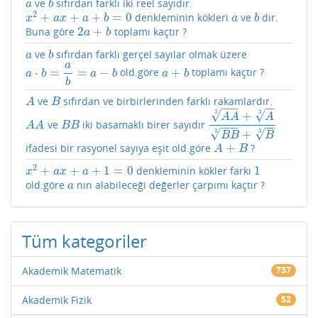
ve
sıfırdan farklı iki reel sayıdır.
a
b
a
b
2
+
+
+
=
0
denkleminin kökleri
ve
dir.
x
2
+
a
x
+
a
+
b
=
0
a
b
x
a
x
a
b
a
b
2
+
Buna göre
toplamı kaçtır ?
2
a
+
b
a
b
ve
sıfırdan farklı gerçel sayılar olmak üzere
a
b
a
b
a
⋅
=
=
−
+
old.göre
toplamı kaçtır ?
a
⋅
b
=
a
b
=
a
−
b
a
+
b
a
b
a
b
a
b
b
ve
sıfırdan ve birbirlerinden farklı rakamlardır.
A
B
A
B
−
−
−
−
−
√
√
3
3
+
A
A
A
ve
iki basamaklı birer sayıdır
A
A
B
B
A
A
3
+
A
3
B
B
3
+
B
3
A
A
B
B
−
−
−
−
−
√
√
3
3
+
B
B
B
+
ifadesi bir rasyonel sayıya eşit old.göre
?
A
+
B
A
B
2
+
+
+
1
=
0
1
denkleminin kökler farkı
x
2
+
a
x
+
a
+
1
=
0
1
x
a
x
a
old.göre
nın alabileceği değerler çarpımı kaçtır ?
a
a
Tüm kategoriler
Akademik Matematik
737
Akademik Fizik
52