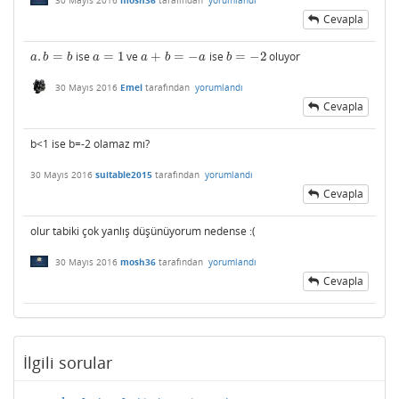
Cevapla
.
=
ise
=
1
ve
+
=
−
ise
=
−
2
oluyor
a
.
b
=
b
a
=
1
a
+
b
=
−
a
b
=
−
2
a
b
b
a
a
b
a
b
30 Mayıs 2016
Emel
tarafından
yorumlandı
Cevapla
b<1 ise b=-2 olamaz mı?
30 Mayıs 2016
suitable2015
tarafından
yorumlandı
Cevapla
olur tabiki çok yanlış düşünüyorum nedense :(
30 Mayıs 2016
mosh36
tarafından
yorumlandı
Cevapla
İlgili sorular