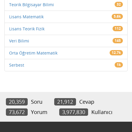
Teorik Bilgisayar Bilimi
32
Lisans Matematik
5.6k
Lisans Teorik Fizik
112
Veri Bilimi
145
Orta Öğretim Matematik
12.7k
Serbest
1k
20,359
Soru
21,912
Cevap
73,672
Yorum
3,977,830
Kullanıcı