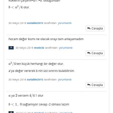
Köklerin çarpımı=b/1 =b olduğundan
2
<
/
4
olur.
b
<
a
2
/
4
b
a
30 Mayıs 2016
suitable2015
tarafından
yorumlandı
Cevapla
hocam değer kısmı ne olacak orayı tam anlayamadım
30 Mayıs 2016
mosh36
tarafından
yorumlandı
Cevapla
2
/
4
ten küçük herhangi bir değer olur.
a
2
/
4
a
a'ya değer vererek b nin üst sınırını bulabilirsin.
30 Mayıs 2016
suitable2015
tarafından
yorumlandı
Cevapla
ya
2
versem
4
/
4
1 olur
a
2
4
/
4
a
<
1
,
0
sağlamıyor cevap -2 olması lazım
b
<
1
0
b
30 Mayıs 2016
mosh36
tarafından
yorumlandı