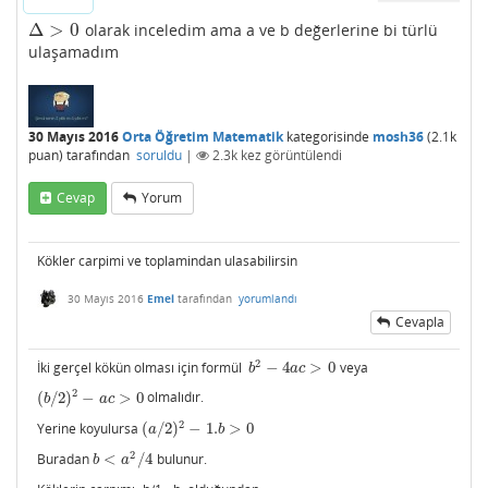
Δ
>
0
olarak inceledim ama a ve b değerlerine bi türlü
Δ
>
0
ulaşamadım
30 Mayıs 2016
Orta Öğretim Matematik
kategorisinde
mosh36
(
2.1k
puan)
tarafından
soruldu
|
2.3k
kez görüntülendi
Cevap
Yorum
Kökler carpimi ve toplamindan ulasabilirsin
30 Mayıs 2016
Emel
tarafından
yorumlandı
Cevapla
2
İki gerçel kökün olması için formül
−
4
>
0
veya
b
2
−
4
a
c
>
0
b
a
c
2
(
/
2
)
−
>
0
olmalıdır.
(
b
/
2
)
2
−
a
c
>
0
b
a
c
2
Yerine koyulursa
(
/
2
)
−
1.
>
0
(
a
/
2
)
2
−
1.
b
>
0
a
b
2
Buradan
<
/
4
bulunur.
b
<
a
2
/
4
b
a