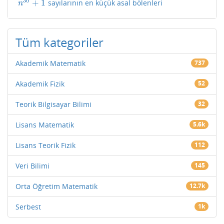
30
+
1
sayılarının en küçük asal bölenleri
n
30
+
1
n
Tüm kategoriler
Akademik Matematik
737
Akademik Fizik
52
Teorik Bilgisayar Bilimi
32
Lisans Matematik
5.6k
Lisans Teorik Fizik
112
Veri Bilimi
145
Orta Öğretim Matematik
12.7k
Serbest
1k