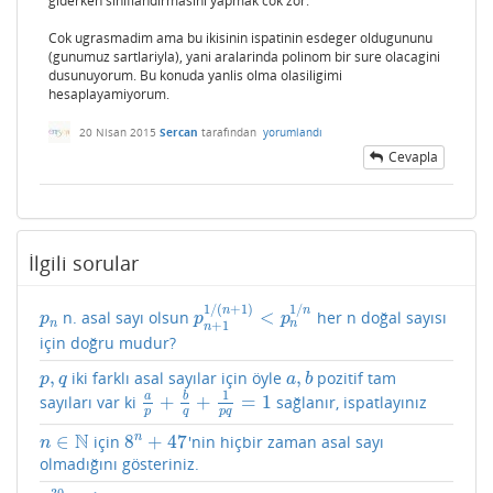
giderken siniflandirmasini yapmak cok zor.
Cok ugrasmadim ama bu ikisinin ispatinin esdeger oldugununu
(gunumuz sartlariyla), yani aralarinda polinom bir sure olacagini
dusunuyorum. Bu konuda yanlis olma olasiligimi
hesaplayamiyorum.
20 Nisan 2015
Sercan
tarafından
yorumlandı
Cevapla
İlgili sorular
1
/
(
+
1
)
1
/
n
n
<
n. asal sayı olsun
her n doğal sayısı
p
n
p
n
+
1
1
/
(
n
+
1
)
<
p
n
1
/
n
p
p
p
n
n
+
1
n
için doğru mudur?
,
,
iki farklı asal sayılar için öyle
pozitif tam
p
,
q
a
,
b
p
q
a
b
1
a
b
+
+
=
1
sayıları var ki
sağlanır, ispatlayınız
a
p
+
b
q
+
1
p
q
=
1
p
q
p
q
N
∈
8
+
47
n
için
'nin hiçbir zaman asal sayı
n
∈
N
8
n
+
47
n
olmadığını gösteriniz.