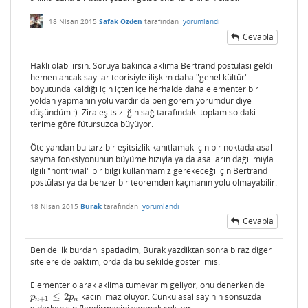
18 Nisan 2015
Safak Ozden
tarafından
yorumlandı
Cevapla
Haklı olabilirsin. Soruya bakınca aklıma Bertrand postülası geldi
hemen ancak sayılar teorisiyle ilişkim daha "genel kültür"
boyutunda kaldığı için içten içe herhalde daha elementer bir
yoldan yapmanın yolu vardır da ben göremiyorumdur diye
düşündüm :). Zira eşitsizliğin sağ tarafındaki toplam soldaki
terime göre fütursuzca büyüyor.
Öte yandan bu tarz bir eşitsizlik kanıtlamak için bir noktada asal
sayma fonksiyonunun büyüme hızıyla ya da asalların dağılımıyla
ilgili "nontrivial" bir bilgi kullanmamız gerekeceği için Bertrand
postülası ya da benzer bir teoremden kaçmanın yolu olmayabilir.
18 Nisan 2015
Burak
tarafından
yorumlandı
Cevapla
Ben de ilk burdan ispatladim, Burak yazdiktan sonra biraz diger
sitelere de baktim, orda da bu sekilde gosterilmis.
Elementer olarak aklima tumevarim geliyor, onu denerken de
≤
2
kacinilmaz oluyor. Cunku asal sayinin sonsuzda
p
n
+
1
≤
2
p
n
p
p
+
1
n
n