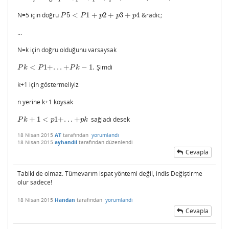
N=5 için doğru
5
<
1
+
2
+
3
+
4
&radic;
P
5
<
P
1
+
p
2
+
p
3
+
p
4
P
P
p
p
p
...
N=k için doğru olduğunu varsaysak
<
1
+
.
.
.
+
−
1.
Şimdi
P
k
<
P
1
+
.
.
.
+
P
k
−
1.
P
k
P
P
k
k+1 için göstermeliyiz
n yerine k+1 koysak
+
1
<
1
+
.
.
.
+
sağladı desek
P
k
+
1
<
p
1
+
.
.
.
+
p
k
P
k
p
p
k
18 Nisan 2015
AT
tarafından
yorumlandı
18 Nisan 2015
ayhandil
tarafından
düzenlendi
Cevapla
Tabiki de olmaz. Tümevarım ispat yöntemi değil, indis Değiştirme
olur sadece!
18 Nisan 2015
Handan
tarafından
yorumlandı
Cevapla