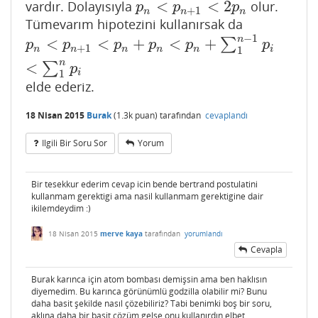
<
<
2
vardır. Dolayısıyla
olur.
p
n
<
p
n
+
1
<
2
p
n
p
p
p
+
1
n
n
n
Tümevarım hipotezini kullanırsak da
−
1
n
<
<
+
<
+
∑
p
n
<
p
n
+
1
<
p
n
+
p
n
<
p
n
+
∑
1
n
−
1
p
i
<
∑
1
n
p
i
p
p
p
p
p
p
+
1
n
n
n
n
n
i
1
n
<
∑
p
i
1
elde ederiz.
18 Nisan 2015
Burak
(
1.3k
puan)
tarafından
cevaplandı
Ilgili Bir Soru Sor
Yorum
Bir tesekkur ederim cevap icin bende bertrand postulatini
kullanmam gerektigi ama nasil kullanmam gerektigine dair
ikilemdeydim :)
18 Nisan 2015
merve kaya
tarafından
yorumlandı
Cevapla
Burak karınca için atom bombası demişsin ama ben haklısın
diyemedim. Bu karınca görünümlü godzilla olabilir mi? Bunu
daha basit şekilde nasıl çözebiliriz? Tabi benimki boş bir soru,
aklına daha bir basit çözüm gelse onu kullanırdın elbet.