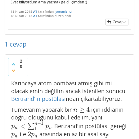
Evet biliyordum ama yazmak geldi içimden :)
18 Nisan 2015
AT
tarafından
yorumlandı
18 Nisan 2015
AT
tarafından
düzenlendi
Cevapla
1
cevap
2
0
Karıncaya atom bombası atmış gibi mi
olacak emin değilim ancak istenilen sonucu
Bertrand'ın postülası
ndan çıkartabiliyoruz.
≥
4
Tümevarım yaparak bir
için iddianın
n
≥
4
n
doğru olduğunu kabul edelim, yani
−
1
n
<
∑
. Bertrand'ın postülası gereği
p
n
<
∑
1
n
−
1
p
i
p
p
n
i
1
2
ile
arasında en az bir asal sayı
p
n
2
p
n
p
p
n
n