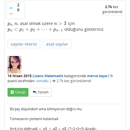
2
2.7k
kez
0
görüntülendi
.
>
3
,
asal olmak üzere
için
p
n
n
.
n
>
3
p
n
n
n
<
+
+
⋯
+
olduğunu gösteriniz.
p
n
<
p
1
+
p
2
+
⋯
+
p
n
−
1
p
p
p
p
1
2
−
1
n
n
sayılar-teorisi
asal-sayılar
18 Nisan 2015
Lisans Matematik
kategorisinde
merve kaya
(
1k
puan)
tarafından
soruldu
|
2.7k
kez görüntülendi
Cevap
Yorum
Birşey düşündüm ama bilmiyorum doğru mu
Tümevarım yöntemi kullansak
N=4 için doğru
4
<
1
+
2
+
3
(7<2+3+5) &radic;
p
4
<
p
1
+
p
2
+
p
3
p
p
p
p