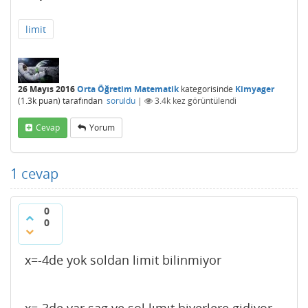
limit
26 Mayıs 2016
Orta Öğretim Matematik
kategorisinde
Kimyager
(
1.3k
puan)
tarafından
soruldu
|
3.4k
kez görüntülendi
Cevap
Yorum
1
cevap
0
0
x=-4de yok soldan limit bilinmiyor