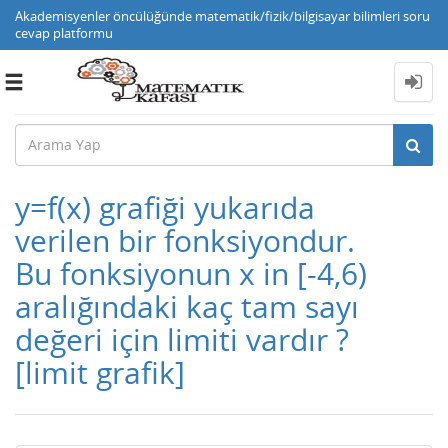
Akademisyenler öncülüğünde matematik/fizik/bilgisayar bilimleri soru
cevap platformu
Toggle
navigation
y=f(x) grafiği yukarıda
verilen bir fonksiyondur.
Bu fonksiyonun x in [-4,6)
aralığındaki kaç tam sayı
değeri için limiti vardır ?
[limit grafik]