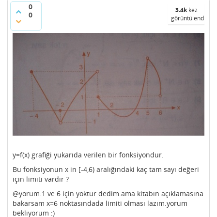
0
3.4k
kez
0
görüntülendi
y=f(x) grafiği yukarıda verilen bir fonksiyondur.
Bu fonksiyonun x in [-4,6) aralığındaki kaç tam sayı değeri
için limiti vardır ?
@yorum:1 ve 6 için yoktur dedim.ama kitabın açıklamasına
bakarsam x=6 noktasındada limiti olması lazım.yorum
bekliyorum :)