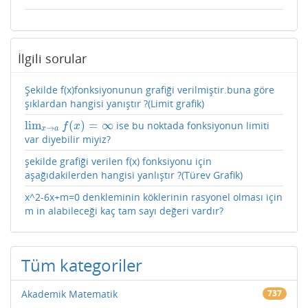
İlgili sorular
Şekilde f(x)fonksiyonunun grafiği verilmiştir.buna göre
şıklardan hangisi yanıştır ?(Limit grafik)
lim
(
)
=
∞
ise bu noktada fonksiyonun limiti
lim
x
→
a
f
(
x
)
=
∞
f
x
→
x
a
var diyebilir miyiz?
şekilde grafiği verilen f(x) fonksiyonu için
aşağıdakilerden hangisi yanlıştır ?(Türev Grafik)
x^2-6x+m=0 denkleminin köklerinin rasyonel olması için
m in alabileceği kaç tam sayı değeri vardır?
Tüm kategoriler
Akademik Matematik
737