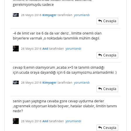
gerekmiyomuydu sadece
26 Mayıs 2016
Kimyager
tarafından
yorumlandı
Cevapla
-4 de lımıt var ise 6 da da var derız , limitte onemlı olan
biryerlere varmak ,o noktadakı tanımlılık mühim degıl.
26 Mayıs 2016
Anil
tarafından
yorumlandı
Cevapla
cevap 9,emin olamıyorum ,acaba x=5 te tanımlı olmadığı
için.ucuda oraya dayandığı için 6 da saymıyozmu.anlamadımki :)
26 Mayıs 2016
Kimyager
tarafından
yorumlandı
Cevapla
senin şuan yaptıgına cevaba gore cevap uydurma derler
,ogrenmek ıstıyorsan kıtabı boşver, hatalar olabılır, limitin tanımı
nedır?
26 Mayıs 2016
Anil
tarafından
yorumlandı
Cevapla