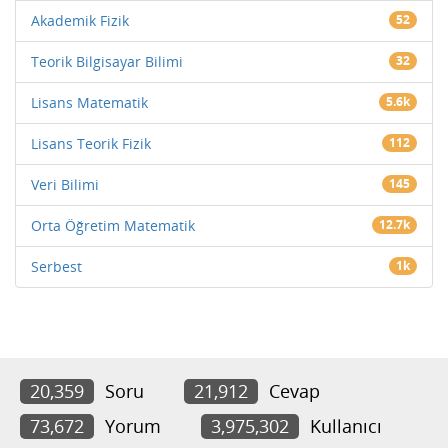
Akademik Fizik
52
Teorik Bilgisayar Bilimi
32
Lisans Matematik
5.6k
Lisans Teorik Fizik
112
Veri Bilimi
145
Orta Öğretim Matematik
12.7k
Serbest
1k
20,359
Soru
21,912
Cevap
73,672
Yorum
3,975,302
Kullanıcı