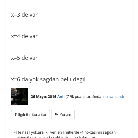
x=3 de var
x=4 de var
x=5 de var
x=6 da yok sagdan bellı degıl
26 Mayıs 2016
Anil
(
7.9k
puan)
tarafından
cevaplandı
Ilgili Bir Soru Sor
Yorum
-4 te nasıl yok.aralıklı verilen limitlerde -4 noktasının sağdan
limitine.6 noktasınında soldan limitine bakmamız