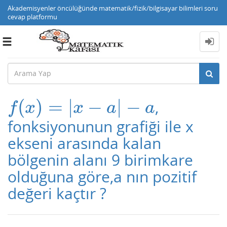
Akademisyenler öncülüğünde matematik/fizik/bilgisayar bilimleri soru
cevap platformu
Toggle
navigation
(
)
=
|
−
|
−
,
f
(
x
)
=
|
x
−
a
|
−
a
f
x
x
a
a
fonksiyonunun grafiği ile x
ekseni arasında kalan
bölgenin alanı 9 birimkare
olduğuna göre,a nın pozitif
değeri kaçtır ?