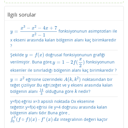
İlgili sorular
3
2
−
−
4
+
7
x
x
x
=
fonksiyonunun asimptotları ile
y
=
x
3
−
x
2
−
4
x
+
7
x
2
−
1
y
2
−
1
x
x ekseni arasında kalan bölgenin alanı kaç birimkaredir
?
=
(
)
Şekilde
doğrusal fonksiyonunun grafiği
y
=
f
(
x
)
y
f
x
x
=
1
−
2
(
)
verilmiştir. Buna göre,
fonksiyonunun
y
=
1
−
2
f
(
x
2
)
y
f
2
eksenler ile sınırladığı bölgenin alanı kaç birimkaredir ?
2
2
=
(
,
)
eğrisine üzerindeki
noktasından bir
y
=
x
2
A
(
k
,
k
2
)
y
x
A
k
k
teğet çiziliyor.Bu eğri,teğet ve y ekseni arasında kalan
14
bölgenin alanı
olduğuna göre
nedir?
14
3
k
k
3
y=f(x) eğrisi x=3 apsisli noktada Ox eksenine
teğettir.y=f(x) eğrisi ile y=4 doğrusu arasında kalan
bölgenin alanı 6dır.Buna göre ,
3
′
(
∘
)
(
)
⋅
(
)
∫
integralinin değeri kaçtır
∫
0
3
(
f
∘
f
)
(
x
)
⋅
f
′
(
x
)
d
x
f
f
x
f
x
d
x
0