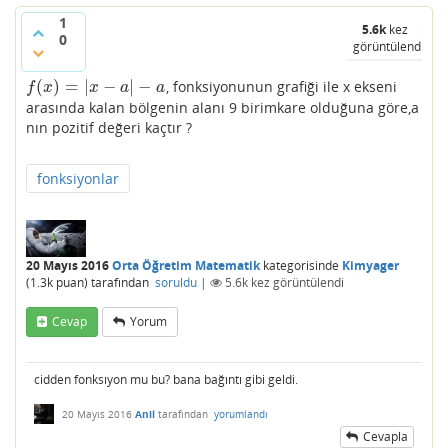
1
5.6k
kez
0
görüntülendi
(
)
=
|
−
|
−
, fonksiyonunun grafiği ile x ekseni
f
(
x
)
=
|
x
−
a
|
−
a
f
x
x
a
a
arasında kalan bölgenin alanı 9 birimkare olduğuna göre,a
nın pozitif değeri kaçtır ?
fonksiyonlar
20 Mayıs 2016
Orta Öğretim Matematik
kategorisinde
Kimyager
(
1.3k
puan)
tarafından
soruldu
|
5.6k
kez görüntülendi
Cevap
Yorum
cidden fonksıyon mu bu? bana bağıntı gibi geldi.
20 Mayıs 2016
Anil
tarafından
yorumlandı
Cevapla