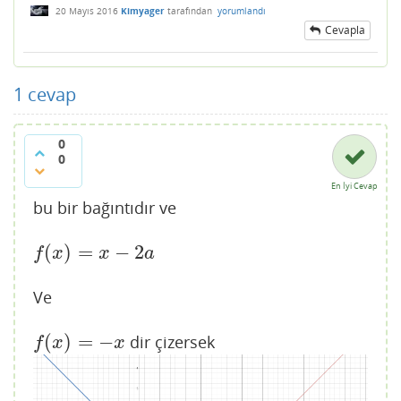
20 Mayıs 2016
Kimyager
tarafından
yorumlandı
Cevapla
1
cevap
0
0
En İyi Cevap
bu bir bağıntıdır ve
(
)
=
−
2
f
(
x
)
=
x
−
2
a
f
x
x
a
Ve
(
)
=
−
dir çizersek
f
(
x
)
=
−
x
f
x
x