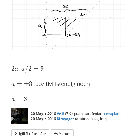
2
.
/
2
=
9
2
a
.
a
/
2
=
9
a
a
=
±
3
pozitivi istendiginden
a
=
±
3
a
=
3
a
=
3
a
20 Mayıs 2016
Anil
(
7.9k
puan)
tarafından
cevaplandı
20 Mayıs 2016
Kimyager
tarafından
seçilmiş
Ilgili Bir Soru Sor
Yorum