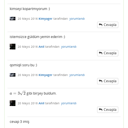
kimseyi kopartmıyorum :)
20 Mayıs 2016
Kimyager
tarafından
yorumlandı
Cevapla
istemsizce güldüm yemin ederim :)
20 Mayıs 2016
Anil
tarafından
yorumlandı
Cevapla
qomiqli soru bu :)
20 Mayıs 2016
Kimyager
tarafından
yorumlandı
Cevapla
–
√
=
3
2
gibi birşey buldum.
a
=
3
2
a
20 Mayıs 2016
Anil
tarafından
yorumlandı
Cevapla
cevap 3 imiş