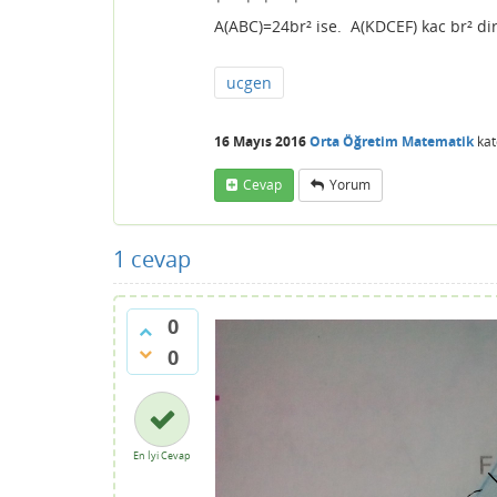
A(ABC)=24br² ise. A(KDCEF) kac br² di
ucgen
16 Mayıs 2016
Orta Öğretim Matematik
kat
Cevap
Yorum
1
cevap
0
0
En İyi Cevap