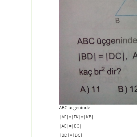
ABC ucgeninde
|AF|=|FK|=|KB|
|AE|=|EC|
|BD|=|DC|