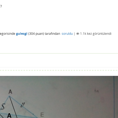
r?
egorisinde
gulesgl
(
304
puan)
tarafından
soruldu
|
1.1k
kez görüntülendi