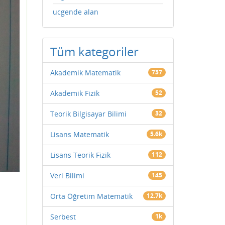
ucgende alan
Tüm kategoriler
Akademik Matematik
737
Akademik Fizik
52
Teorik Bilgisayar Bilimi
32
Lisans Matematik
5.6k
Lisans Teorik Fizik
112
Veri Bilimi
145
Orta Öğretim Matematik
12.7k
Serbest
1k