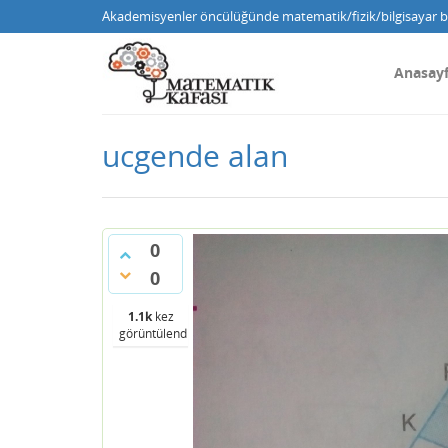
Akademisyenler öncülüğünde matematik/fizik/bilgisayar bi
Anasay
ucgende alan
0
0
1.1k
kez
görüntülendi