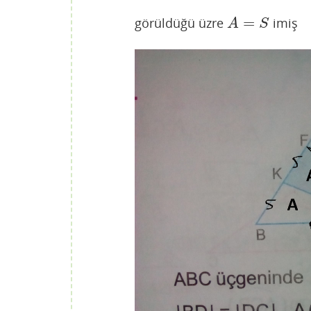
=
görüldüğü üzre
imiş
A
=
S
A
S