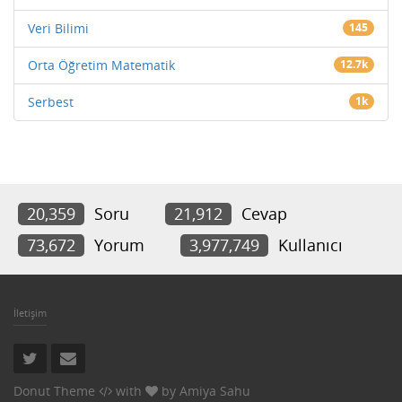
Veri Bilimi
145
Orta Öğretim Matematik
12.7k
Serbest
1k
20,359
Soru
21,912
Cevap
73,672
Yorum
3,977,749
Kullanıcı
İletişim
Donut Theme
with
by
Amiya Sahu