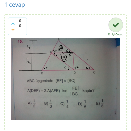
1
cevap
0
0
En İyi Cevap