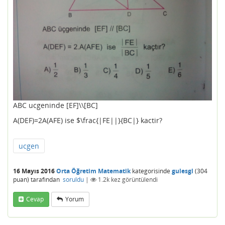
ABC ucgeninde [EF]\\[BC]
A(DEF)=2A(AFE) ise $\frac{|FE||}{BC|} kactir?
ucgen
16 Mayıs 2016
Orta Öğretim Matematik
kategorisinde
gulesgl
(
304
puan)
tarafından
soruldu
|
1.2k
kez görüntülendi
Cevap
Yorum