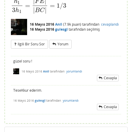
|
|
F
E
h
1
=
=
1
/
3
h
1
3
h
1
=
|
F
E
|
|
B
C
|
=
1
/
3
3
|
|
h
B
C
1
16 Mayıs 2016
Anil
(
7.9k
puan)
tarafından
cevaplandı
16 Mayıs 2016
gulesgl
tarafından
seçilmiş
Ilgili Bir Soru Sor
Yorum
güzel soru !
16 Mayıs 2016
Anil
tarafından
yorumlandı
Cevapla
TeseKkur ederim.
16 Mayıs 2016
gulesgl
tarafından
yorumlandı
Cevapla