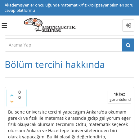
Akademisyenler öncülüğünde matematik/fizik/bilgisayar bilimleri soru
cevap platformu
Toggle
navigation
Bölüm tercihi hakkında
0
1k
kez
0
görüntülendi
Bu sene üniversite tercihi yapacağım Ankara'da okumam
gerekli ve fizik ile matematik arasında gidip geliyorum eğer
fizik okuyacak olursam tercihimi Odtü, matematik seçecek
olursam Ankara ve Hacettepe üniversitelerinden biri
olarak yapacağım. Bu iki olasılığı değerlendirip,