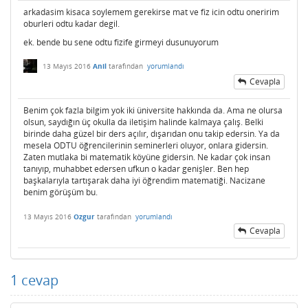
arkadasim kisaca soylemem gerekirse mat ve fiz icin odtu oneririm
oburleri odtu kadar degil.
ek. bende bu sene odtu fizife girmeyi dusunuyorum
13 Mayıs 2016
Anil
tarafından
yorumlandı
Cevapla
Benim çok fazla bilgim yok iki üniversite hakkında da. Ama ne olursa
olsun, saydığın üç okulla da iletişim halinde kalmaya çalış. Belki
birinde daha güzel bir ders açılır, dışarıdan onu takip edersin. Ya da
mesela ODTU öğrencilerinin seminerleri oluyor, onlara gidersin.
Zaten mutlaka bi matematik köyüne gidersin. Ne kadar çok insan
tanıyıp, muhabbet edersen ufkun o kadar genişler. Ben hep
başkalarıyla tartışarak daha iyi öğrendim matematiği. Nacizane
benim görüşüm bu.
13 Mayıs 2016
Ozgur
tarafından
yorumlandı
Cevapla
1
cevap