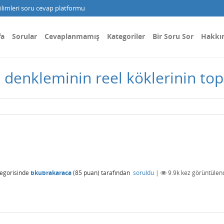
limleri soru cevap platformu
fa
Sorular
Cevaplanmamış
Kategoriler
Bir Soru Sor
Hakkı
5 denkleminin reel köklerinin to
egorisinde
bkubrakaraca
(
85
puan)
tarafından
soruldu
|
9.9k
kez görüntülen