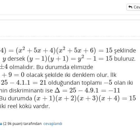
Cev
2
2
4
)
=
(
+
5
+
4
)
(
+
5
+
6
)
=
15
şeklinde
x
2
+
5
x
+
6
)
=
15
x
x
x
x
2
=
(
−
1
)
(
+
1
)
=
−
1
=
15
dersek
buluruz.
(
y
−
1
)
(
y
+
1
)
=
y
2
−
1
=
15
y
y
y
y
±
4
olmalıdır. Bu durumda elimizde
+
9
=
0
olacak şekilde iki denklem olur. İlk
=
0
25
−
4.1.1
=
21
−
5
olduğundan toplamı
olan iki
−
4.1.1
=
21
−
5
Δ
=
25
−
4.9.1
=
−
11
emin diskriminantı ise
Δ
=
25
−
4.9.1
=
−
11
(
+
1
)
(
+
2
)
(
+
3
)
(
+
4
)
=
15
. Bu durumda
(
x
+
1
)
(
x
+
2
)
(
x
+
3
)
(
x
+
4
)
=
15
x
x
x
x
iki reel kökü vardır.
cu
(
2.9k
puan)
tarafından
cevaplandı