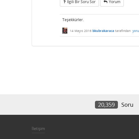
Ilgili Bir Soru Sor
Yorum
Teşekkürler.
14 Mayıs 2016
bkubrakaraca
tarafından
yor
20,359
Soru
İletişim