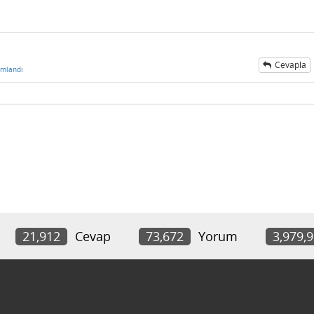
Cevapla
umlandı
21,912
Cevap
73,672
Yorum
3,979,