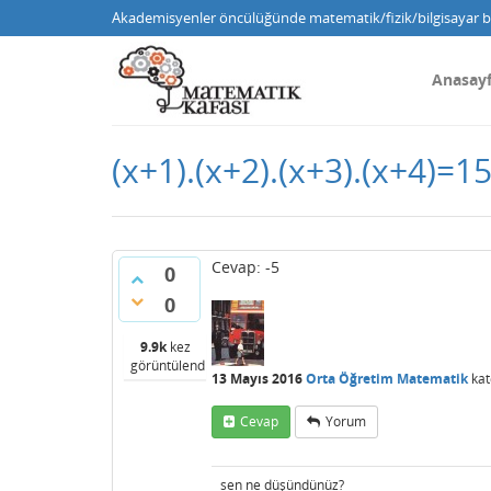
Akademisyenler öncülüğünde matematik/fizik/bilgisayar bi
Anasay
(x+1).(x+2).(x+3).(x+4)=1
Cevap: -5
0
0
9.9k
kez
görüntülendi
13 Mayıs 2016
Orta Öğretim Matematik
kat
Cevap
Yorum
sen ne düşündünüz?