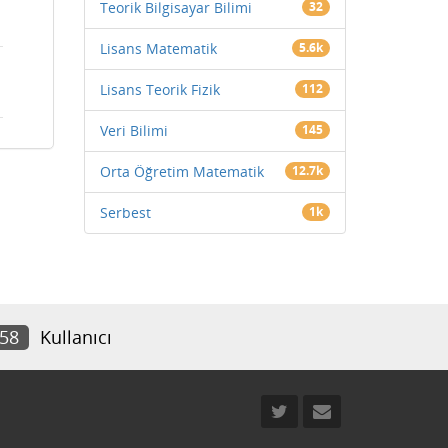
Teorik Bilgisayar Bilimi
32
Lisans Matematik
5.6k
Lisans Teorik Fizik
112
Veri Bilimi
145
Orta Öğretim Matematik
12.7k
Serbest
1k
958
Kullanıcı