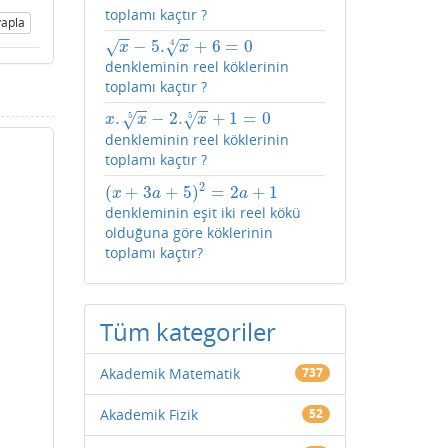
toplamı kaçtır ?
apla
−
−
−
−
−
5.
+
6
=
0
√
√
4
x
−
5.
x
4
+
6
=
0
x
x
denkleminin reel köklerinin
toplamı kaçtır ?
−
−
−
−
.
−
2.
+
1
=
0
√
√
5
5
x
.
x
5
−
2.
x
5
+
1
=
0
x
x
x
denkleminin reel köklerinin
toplamı kaçtır ?
2
(
+
3
+
5
)
=
2
+
1
(
x
+
3
a
+
5
)
2
=
2
a
+
1
x
a
a
denkleminin eşit iki reel kökü
olduğuna göre köklerinin
toplamı kaçtır?
Tüm kategoriler
Akademik Matematik
737
Akademik Fizik
52