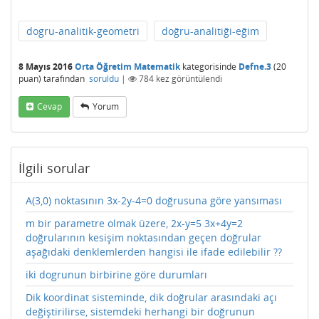
dogru-analitik-geometri
doğru-analitiği-eğim
8 Mayıs 2016
Orta Öğretim Matematik
kategorisinde
Defne.3
(
20
puan)
tarafından
soruldu
|
784
kez görüntülendi
Cevap
Yorum
İlgili sorular
A(3,0) noktasının 3x-2y-4=0 doğrusuna göre yansıması
m bir parametre olmak üzere, 2x-y=5 3x+4y=2
doğrularının kesişim noktasından geçen doğrular
aşağıdaki denklemlerden hangisi ile ifade edilebilir ??
iki dogrunun birbirine göre durumları
Dik koordinat sisteminde, dik doğrular arasındaki açı
değiştirilirse, sistemdeki herhangi bir doğrunun