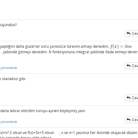
düşündün?
Cev
yaptığım daha güzel bir soru çaresizce türevini almayı denedim,
(
)
=
f
(
x
)
=
l
n
u
f
x
l
n
u
.
.
şeklinde gitmeyi denedim.
fonksiyonunu integral şeklinde ifade etmeyi dene
h
h
Cev
yorumlandı
olanaksız gıbı.
Cev
daha tekrar ettirdim soruyu aynen böyleymiş yani.
Cev
yorumlandı
x)=x^2 olsun ve f(x)=3x+5 olsun , x ve x+1 yazınca her ikisinde oluşacak düzen
(x) cinsinde birşey elde edicez.