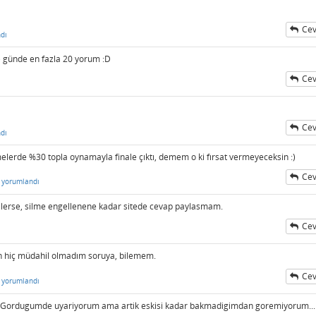
Cev
dı
) günde en fazla 20 yorum :D
Cev
Cev
dı
melerde %30 topla oynamayla finale çıktı, demem o ki fırsat vermeyeceksin :)
Cev
yorumlandı
dilerse, silme engellenene kadar sitede cevap paylasmam.
Cev
en hiç müdahil olmadım soruya, bilemem.
Cev
yorumlandı
var. Gordugumde uyariyorum ama artik eskisi kadar bakmadigimdan goremiyorum...