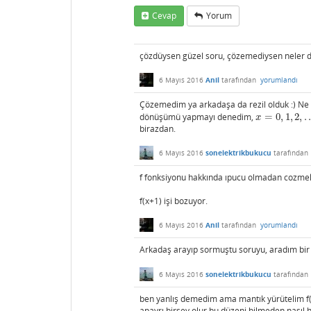
Cevap
Yorum
çözdüysen güzel soru, çözemediysen neler 
6 Mayıs 2016
Anil
tarafından
yorumlandı
Çözemedim ya arkadaşa da rezil olduk :) Ne 
dönüşümü yapmayı denedim,
=
0
,
1
,
2
,
.
x
=
0
,
1
,
2
,
.
.
.
x
birazdan.
6 Mayıs 2016
sonelektrikbukucu
tarafından
f fonksiyonu hakkında ıpucu olmadan cozmek 
f(x+1) işi bozuyor.
6 Mayıs 2016
Anil
tarafından
yorumlandı
Arkadaş arayıp sormuştu soruyu, aradım bir 
6 Mayıs 2016
sonelektrikbukucu
tarafından
ben yanlış demedim ama mantık yürütelim f(
apayrı birşey olur bu düzeni bilmeden nasıl h