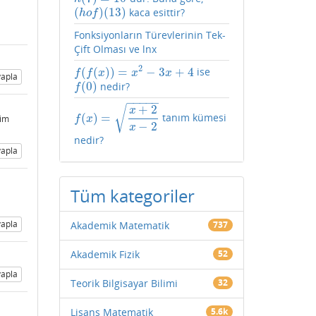
(
)
(
13
)
kaca esittir?
(
h
o
f
)
(
13
)
h
o
f
Fonksiyonların Türevlerinin Tek-
Çift Olması ve lnx
2
(
(
)
)
=
−
3
+
4
ise
f
(
f
(
x
)
)
=
x
2
−
3
x
+
4
f
f
x
x
x
apla
(
0
)
nedir?
f
(
0
)
f
−
−
−
−
−
+
2
√
x
(
)
=
tanım kümesi
f
(
x
)
=
x
+
2
x
−
2
rim
f
x
−
2
x
nedir?
apla
Tüm kategoriler
apla
Akademik Matematik
737
Akademik Fizik
52
apla
Teorik Bilgisayar Bilimi
32
Lisans Matematik
5.6k