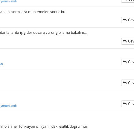
yorumlandı
yanitini sor bi ara muhtemelen sonuc bu
Cev
antallarda iş gider duvara vurur gıbı ama bakalım...
Cev
Cev
dı
Cev
Cev
yorumlandı
mli olan her fonksiyon icin yanindaki esitlik dogru mu?