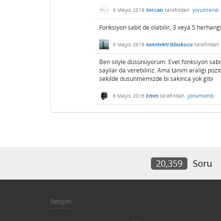
6 Mayıs 2016
Sercan
tarafından
yorumlandı
Fonksiyon sabit de olabilir, 3 veya 5 herhangi 
6 Mayıs 2016
sonelektrikbukucu
tarafından
Ben söyle düsünüyorum. Evet fonksiyon sabit o
sayilar da verebiliriz. Ama tanim araligi pozi
sekilde dusunmemizde bi sakinca yok gibi
6 Mayıs 2016
Emel
tarafından
yorumlandı
20,359
Soru
İletişim