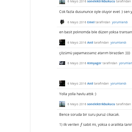
6 Mayıs 2016
sonelektrikbukucu
tarafından
Cok fazla dusununce oyle oluyor evet :) sen 
6 Mayıs 2016
Emel
tarafından
yorumlandı
en basit polınomda bıle düzen yoksa transand
6 Mayıs 2016
Anil
tarafından
yorumlandı
çözümü yapamassanız atarım birazdan :))))
6 Mayıs 2016
Kimyager
tarafından
yorumlan
6 Mayıs 2016
Anil
tarafından
yorumlandı
Yolla yolla havlu attık :)
6 Mayıs 2016
sonelektrikbukucu
tarafından
Bence soruda bir suru puruz cikacak.
1) ilk verilen
sabit mi, yoksa o aralikta tani
f
f