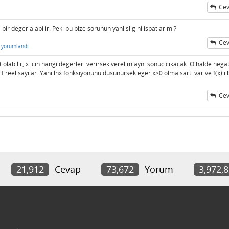
Cev
bir deger alabilir. Peki bu bize sorunun yanlisligini ispatlar mi?
Cev
yorumlandı
labilir, x icin hangi degerleri verirsek verelim ayni sonuc cikacak. O halde negat
tif reel sayilar. Yani lnx fonksiyonunu dusunursek eger x>0 olma sarti var ve f(x) i 
Cev
21,912
Cevap
73,672
Yorum
3,972,