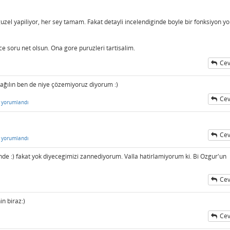
 guzel yapiliyor, her sey tamam. Fakat detayli incelendiginde boyle bir fonksiyon yo
ce soru net olsun. Ona gore puruzleri tartisalim.
Cev
ağılın ben de niye çözemiyoruz diyorum :)
Cev
yorumlandı
Cev
yorumlandı
e :) fakat yok diyecegimizi zannediyorum. Valla hatirlamiyorum ki. Bi Ozgur'un
Cev
n biraz:)
Cev