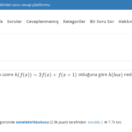
limleri soru cevap platformu
fa
Sorular
Cevaplanmamış
Kategoriler
Bir Soru Sor
Hakkı
(
(
)
)
=
2
(
)
+
(
+
1
)
(
)
ak üzere
olduğuna göre
nedi
h
(
f
(
x
)
)
=
2
f
(
x
)
+
f
(
x
+
1
)
h
(
l
n
x
)
h
f
x
f
x
f
x
h
l
n
x
gorisinde
sonelektrikbukucu
(
2.9k
puan)
tarafından
soruldu
|
7.7k
kez