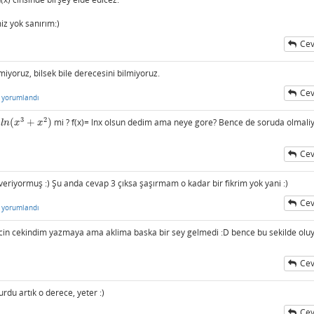
iz yok sanırım:)
Cev
iyoruz, bilsek bile derecesini bilmiyoruz.
Cev
yorumlandı
3
2
p
(
+
)
mi ? f(x)= lnx olsun dedim ama neye gore? Bence de soruda olmaliy
l
n
(
x
3
+
x
2
)
l
n
x
x
Cev
eriyormuş :) Şu anda cevap 3 çıksa şaşırmam o kadar bir fikrim yok yani :)
Cev
yorumlandı
i icin cekindim yazmaya ama aklima baska bir sey gelmedi :D bence bu sekilde olu
Cev
u artık o derece, yeter :)
Cev