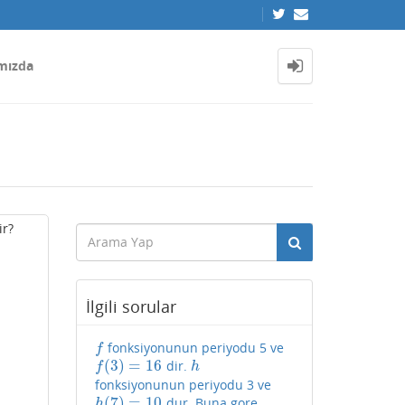
mızda
r?
İlgili sorular
fonksiyonunun periyodu 5 ve
f
f
(
3
)
=
16
dir.
f
(
3
)
=
16
h
f
h
fonksiyonunun periyodu 3 ve
(
7
)
=
10
dur. Buna gore,
h
(
7
)
=
10
h