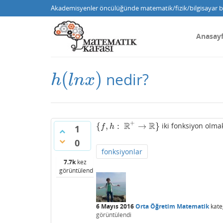
Akademisyenler öncülüğünde matematik/fizik/bilgisayar bi
Anasay
(
)
nedir?
h
(
l
n
x
)
h
l
n
x
+
R
R
{
,
:
→
}
iki fonksiyon olm
{
f
,
h
:
R
+
→
R
}
f
h
1
0
fonksiyonlar
7.7k
kez
görüntülendi
6 Mayıs 2016
Orta Öğretim Matematik
kate
görüntülendi