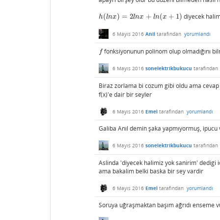
(
)
=
2
+
(
+
1
)
diyecek halim
h
(
l
n
x
)
=
2
l
n
x
+
l
n
(
x
+
1
)
h
l
n
x
l
n
x
l
n
x
6 Mayıs 2016
Anil
tarafından
yorumlandı
fonksiyonunun polinom olup olmadığını bilm
f
f
6 Mayıs 2016
sonelektrikbukucu
tarafından
Biraz zorlama bi cozum gibi oldu ama ceva
f(x)'e dair bir seyler
6 Mayıs 2016
Emel
tarafından
yorumlandı
Galiba Anıl demin şaka yapmıyormuş, ipucu v
6 Mayıs 2016
sonelektrikbukucu
tarafından
Aslinda 'diyecek halimiz yok sanirim' dedig
ama bakalim belki baska bir sey vardir
6 Mayıs 2016
Emel
tarafından
yorumlandı
Soruya uğraşmaktan başım ağrıdı enseme vurd