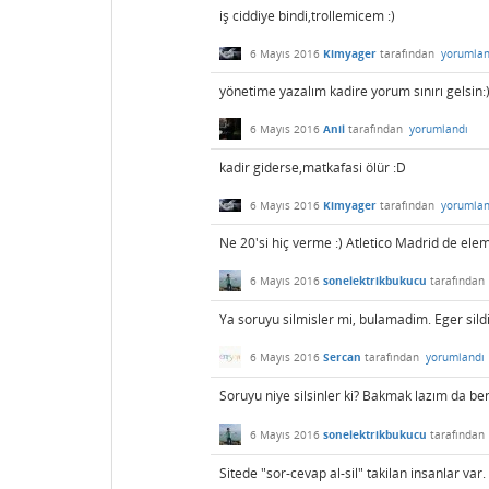
iş ciddiye bindi,trollemicem :)
6 Mayıs 2016
Kimyager
tarafından
yorumlan
yönetime yazalım kadire yorum sınırı gelsin:
6 Mayıs 2016
Anil
tarafından
yorumlandı
kadir giderse,matkafasi ölür :D
6 Mayıs 2016
Kimyager
tarafından
yorumlan
Ne 20'si hiç verme :) Atletico Madrid de ele
6 Mayıs 2016
sonelektrikbukucu
tarafından
Ya soruyu silmisler mi, bulamadim. Eger sil
6 Mayıs 2016
Sercan
tarafından
yorumlandı
Soruyu niye silsinler ki? Bakmak lazım da b
6 Mayıs 2016
sonelektrikbukucu
tarafından
Sitede "sor-cevap al-sil" takilan insanlar 