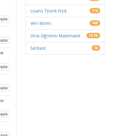
Lisans Teorik Fizik
112
apla
Veri Bilimi
145
Orta Öğretim Matematik
12.7k
apla
Serbest
1k
di
apla
apla
yor
apla
apla