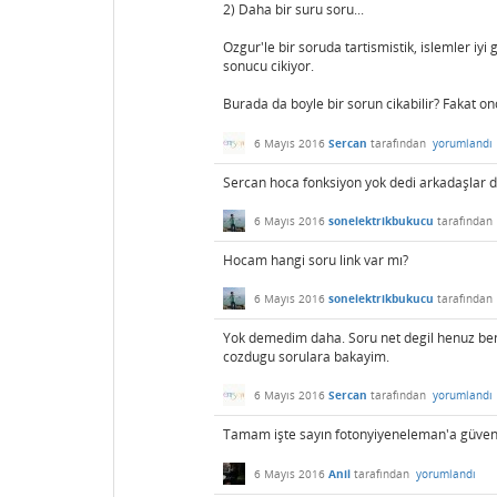
2) Daha bir suru soru...
Ozgur'le bir soruda tartismistik, islemler iyi
sonucu cikiyor.
Burada da boyle bir sorun cikabilir? Fakat on
6 Mayıs 2016
Sercan
tarafından
yorumlandı
Sercan hoca fonksiyon yok dedi arkadaşlar d
6 Mayıs 2016
sonelektrikbukucu
tarafından
Hocam hangi soru link var mı?
6 Mayıs 2016
sonelektrikbukucu
tarafından
Yok demedim daha. Soru net degil henuz bend
cozdugu sorulara bakayim.
6 Mayıs 2016
Sercan
tarafından
yorumlandı
Tamam işte sayın fotonyiyeneleman'a güveni
6 Mayıs 2016
Anil
tarafından
yorumlandı