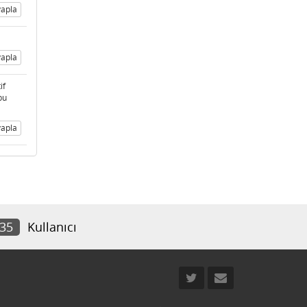
apla
apla
if
bu
apla
835
Kullanıcı