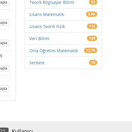
Teorik Bilgisayar Bilimi
32
apla
Lisans Matematik
5.6k
apla
Lisans Teorik Fizik
112
Veri Bilimi
145
apla
Orta Öğretim Matematik
12.7k
iş
Serbest
1k
apla
apla
821
Kullanıcı