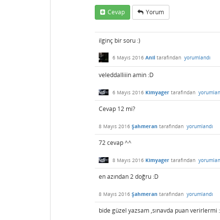
Cevap
Yorum
ilginç bir soru :)
6 Mayıs 2016
Anil
tarafından
yorumlandı
veleddalliiin amin :D
6 Mayıs 2016
Kimyager
tarafından
yorumlan
Cevap 12 mi?
8 Mayıs 2016
Şahmeran
tarafından
yorumlandı
72 cevap ^^
8 Mayıs 2016
Kimyager
tarafından
yorumlan
en azından 2 doğru :D
8 Mayıs 2016
Şahmeran
tarafından
yorumlandı
bide güzel yazsam ,sınavda puan verirlermi 