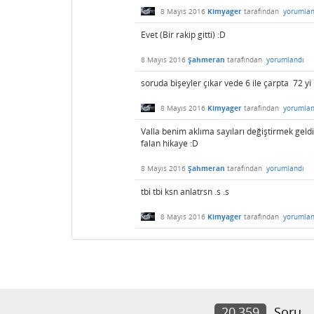
8 Mayıs 2016
Kimyager
tarafından
yorumlan
Evet (Bir rakip gitti) :D
8 Mayıs 2016
Şahmeran
tarafından
yorumlandı
soruda bişeyler çıkar vede 6 ile çarpta 72 y
8 Mayıs 2016
Kimyager
tarafından
yorumlan
Valla benim aklıma sayıları değiştirmek gel
falan hikaye :D
8 Mayıs 2016
Şahmeran
tarafından
yorumlandı
tbi tbi ksn anlatrsn .s .s
8 Mayıs 2016
Kimyager
tarafından
yorumlan
20,359
Soru