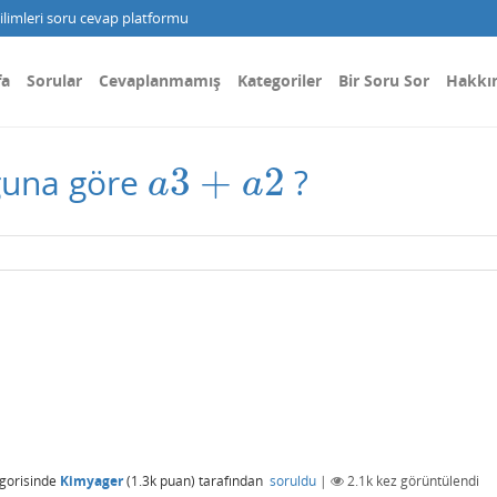
limleri soru cevap platformu
fa
Sorular
Cevaplanmamış
Kategoriler
Bir Soru Sor
Hakkı
3
+
2
ğuna göre
?
a
3
+
a
2
a
a
gorisinde
Kimyager
(
1.3k
puan)
tarafından
soruldu
|
2.1k
kez görüntülendi