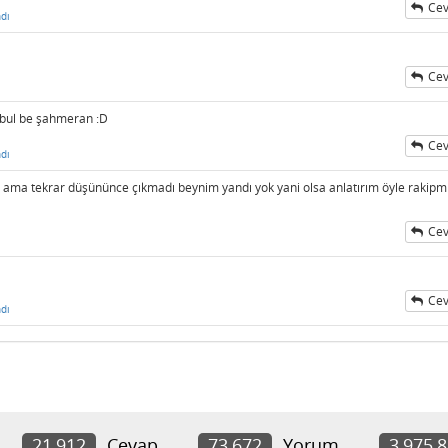
Cev
dı
Cev
i bul be şahmeran :D
Cev
dı
di ama tekrar düşününce çıkmadı beynim yandı yok yani olsa anlatırım öyle rakipm
Cev
Cev
dı
21,912
Cevap
73,672
Yorum
3,975,