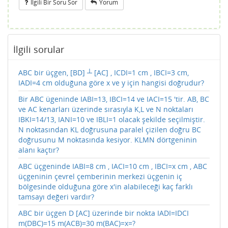
Ilgili Bir Soru Sor
Yorum
İlgili sorular
ABC bir üçgen, [BD] ┴ [AC] , ICDI=1 cm , IBCI=3 cm,
IADI=4 cm olduğuna göre x ve y için hangisi doğrudur?
Bir ABC ügeninde IABI=13, IBCI=14 ve IACI=15 'tir. AB, BC
ve AC kenarları üzerinde sırasıyla K,L ve N noktaları
IBKI=14/13, IANI=10 ve IBLI=1 olacak şekilde seçilmiştir.
N noktasından KL doğrusuna paralel çizilen doğru BC
doğrusunu M noktasında kesiyor. KLMN dörtgeninin
alanı kaçtır?
ABC üçgeninde IABI=8 cm , IACI=10 cm , IBCI=x cm , ABC
üçgeninin çevrel çemberinin merkezi üçgenin iç
bölgesinde olduğuna göre x'in alabileceği kaç farklı
tamsayı değeri vardır?
ABC bir üçgen D [AC] üzerinde bir nokta IADI=IDCI
m(DBC)=15 m(ACB)=30 m(BAC)=x=?