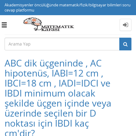
Akademisyenler öncülüğünde matematik/fizik/bilgisayar bilimleri soru
cevap platformu
Toggle
navigation
ABC dik üçgeninde , AC
hipotenüs, IABI=12 cm ,
IBCI=18 cm , IADI=IDCI ve
IBDI minimum olacak
şekilde üçgen içinde veya
üzerinde seçilen bir D
noktası için IBDI kaç
cm'dir?