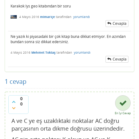
Karakok lys geo kitabından bir soru
4 Mayıs 2016
mimariçe
tarafından
yorumlandı
Cevapla
Ne yazık ki piyasadaki bir çok kitap buna dikkat etmiyor. En azından
bundan sonra siz dikkat edersiniz.
4 Mayıs 2016
Mehmet Toktaş
tarafından
yorumlandı
Cevapla
1
cevap
0
0
En İyi Cevap
A ve C ye eş uzaklıktaki noktalar AC doğru
parçasının orta dikme doğrusu üzerindedir.