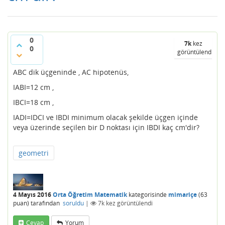
0
7k
kez
0
görüntülendi
ABC dik üçgeninde , AC hipotenüs,
IABI=12 cm ,
IBCI=18 cm ,
IADI=IDCI ve IBDI minimum olacak şekilde üçgen içinde
veya üzerinde seçilen bir D noktası için IBDI kaç cm'dir?
geometri
4 Mayıs 2016
Orta Öğretim Matematik
kategorisinde
mimariçe
(
63
puan)
tarafından
soruldu
|
7k
kez görüntülendi
Cevap
Yorum