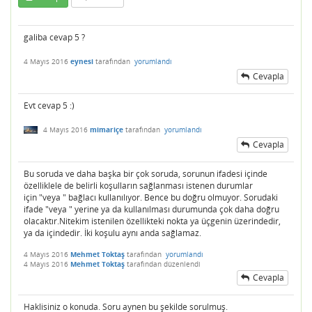
galiba cevap 5 ?
4 Mayıs 2016
eynesi
tarafından
yorumlandı
Cevapla
Evt cevap 5 :)
4 Mayıs 2016
mimariçe
tarafından
yorumlandı
Cevapla
Bu soruda ve daha başka bir çok soruda, sorunun ifadesi içinde
özelliklele de belirli koşulların sağlanması istenen durumlar
için "veya " bağlacı kullanılıyor. Bence bu doğru olmuyor. Sorudaki
ifade "veya " yerine ya da kullanılması durumunda çok daha doğru
olacaktır.Nitekim istenilen özellikteki nokta ya üçgenin üzerindedir,
ya da içindedir. İki koşulu aynı anda sağlamaz.
4 Mayıs 2016
Mehmet Toktaş
tarafından
yorumlandı
4 Mayıs 2016
Mehmet Toktaş
tarafından
düzenlendi
Cevapla
Haklisiniz o konuda. Soru aynen bu şekilde sorulmuş.