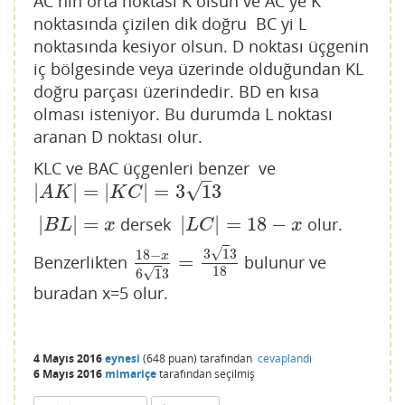
AC nin orta noktası K olsun ve AC ye K
noktasında çizilen dik doğru BC yi L
noktasında kesiyor olsun. D noktası üçgenin
iç bölgesinde veya üzerinde olduğundan KL
doğru parçası üzerindedir. BD en kısa
olması isteniyor. Bu durumda L noktası
aranan D noktası olur.
KLC ve BAC üçgenleri benzer ve
–
√
|
|
=
|
|
=
3
1
3
|
A
K
|
=
|
K
C
|
=
3
1
3
A
K
K
C
|
|
=
|
|
=
18
−
dersek
olur.
|
B
L
|
=
x
|
L
C
|
=
18
−
x
B
L
x
L
C
x
√
3
1
3
18
−
x
=
Benzerlikten
bulunur ve
18
−
x
6
1
3
=
3
1
3
18
18
√
6
1
3
buradan x=5 olur.
4 Mayıs 2016
eynesi
(
648
puan)
tarafından
cevaplandı
6 Mayıs 2016
mimariçe
tarafından
seçilmiş