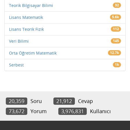
Teorik Bilgisayar Bilimi
32
Lisans Matematik
5.6k
Lisans Teorik Fizik
112
Veri Bilimi
145
Orta Öğretim Matematik
12.7k
Serbest
1k
20,359
Soru
21,912
Cevap
73,672
Yorum
3,976,831
Kullanıcı