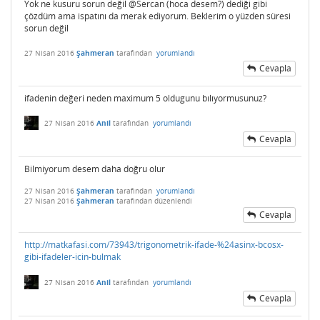
Yok ne kusuru sorun değil @Sercan (hoca desem?) dediği gibi
çözdüm ama ispatını da merak ediyorum. Beklerim o yüzden süresi
sorun değil
27 Nisan 2016
Şahmeran
tarafından
yorumlandı
Cevapla
ifadenin değeri neden maximum 5 oldugunu bılıyormusunuz?
27 Nisan 2016
Anil
tarafından
yorumlandı
Cevapla
Bilmiyorum desem daha doğru olur
27 Nisan 2016
Şahmeran
tarafından
yorumlandı
27 Nisan 2016
Şahmeran
tarafından
düzenlendi
Cevapla
http://matkafasi.com/73943/trigonometrik-ifade-%24asinx-bcosx-
gibi-ifadeler-icin-bulmak
27 Nisan 2016
Anil
tarafından
yorumlandı
Cevapla