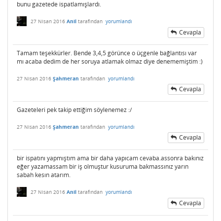
bunu gazetede ispatlamışlardı.
27 Nisan 2016
Anil
tarafından
yorumlandı
Cevapla
Tamam teşekkürler. Bende 3,4,5 görünce o üçgenle bağlantısı var
mı acaba dedim de her soruya atlamak olmaz diye denememiştim :)
27 Nisan 2016
Şahmeran
tarafından
yorumlandı
Cevapla
Gazeteleri pek takip ettiğim söylenemez :/
27 Nisan 2016
Şahmeran
tarafından
yorumlandı
Cevapla
bir ispatını yapmıştım ama bir daha yapıcam cevaba.assonra bakınız
eğer yazamassam bir iş olmuştur kusuruma bakmassınız yarın
sabah kesın atarım.
27 Nisan 2016
Anil
tarafından
yorumlandı
Cevapla