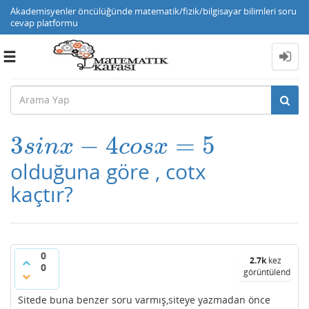
Akademisyenler öncülüğünde matematik/fizik/bilgisayar bilimleri soru
cevap platformu
Toggle
navigation
3
−
4
=
5
3
s
i
n
x
−
4
c
o
s
x
=
5
s
i
n
x
c
o
s
x
olduğuna göre , cotx
kaçtır?
0
2.7k
kez
0
görüntülendi
Sitede buna benzer soru varmış,siteye yazmadan önce