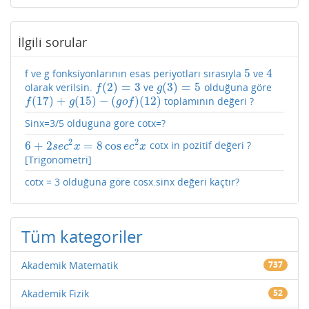
İlgili sorular
5
4
f ve g fonksiyonlarının esas periyotları sırasıyla
ve
5
4
(
2
)
=
3
(
3
)
=
5
olarak verilsin.
ve
olduğuna göre
f
(
2
)
=
3
g
(
3
)
=
5
f
g
(
17
)
+
(
15
)
−
(
)
(
12
)
toplamının değeri ?
f
(
17
)
+
g
(
15
)
−
(
g
o
f
)
(
12
)
f
g
g
o
f
Sinx=3/5 olduguna gore cotx=?
2
2
6
+
2
=
8
cos
cotx in pozitif değeri ?
6
+
2
s
e
c
2
x
=
8
cos
e
c
2
x
s
e
c
x
e
c
x
[Trigonometri]
cotx = 3 olduğuna göre cosx.sinx değeri kaçtır?
Tüm kategoriler
Akademik Matematik
737
Akademik Fizik
52