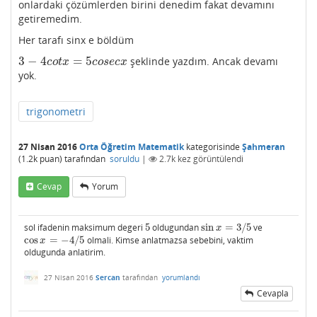
onlardaki çözümlerden birini denedim fakat devamını
getiremedim.
Her tarafı sinx e böldüm
3
−
4
=
5
şeklinde yazdım. Ancak devamı
3
−
4
c
o
t
x
=
5
c
o
s
e
c
x
c
o
t
x
c
o
s
e
c
x
yok.
trigonometri
27 Nisan 2016
Orta Öğretim Matematik
kategorisinde
Şahmeran
(
1.2k
puan)
tarafından
soruldu
|
2.7k
kez görüntülendi
Cevap
Yorum
sol ifadenin maksimum degeri
5
oldugundan
sin
=
3
/
5
ve
5
sin
x
=
3
/
5
x
cos
=
−
4
/
5
olmali. Kimse anlatmazsa sebebini, vaktim
cos
x
=
−
4
/
5
x
oldugunda anlatirim.
27 Nisan 2016
Sercan
tarafından
yorumlandı
Cevapla