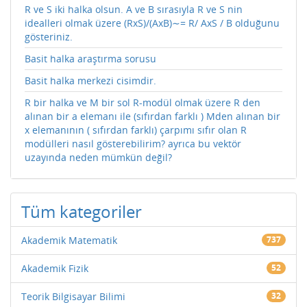
R ve S iki halka olsun. A ve B sırasıyla R ve S nin
idealleri olmak üzere (RxS)/(AxB)∼= R/ AxS / B olduğunu
gösteriniz.
Basit halka araştırma sorusu
Basit halka merkezi cisimdir.
R bir halka ve M bir sol R-modül olmak üzere R den
alınan bir a elemanı ile (sıfırdan farklı ) Mden alınan bir
x elemanının ( sıfırdan farklı) çarpımı sıfır olan R
modülleri nasıl gösterebilirim? ayrıca bu vektör
uzayında neden mümkün değil?
Tüm kategoriler
Akademik Matematik
737
Akademik Fizik
52
Teorik Bilgisayar Bilimi
32