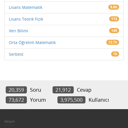
Lisans Matematik
5.6k
Lisans Teorik Fizik
112
Veri Bilimi
145
Orta Öğretim Matematik
12.7k
Serbest
1k
20,359
Soru
21,912
Cevap
73,672
Yorum
3,975,500
Kullanıcı
İletişim