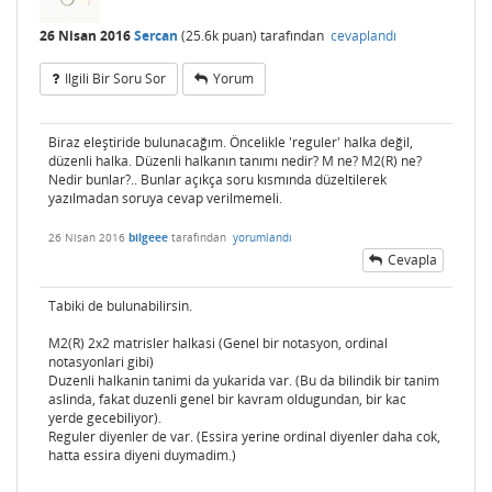
26 Nisan 2016
Sercan
(
25.6k
puan)
tarafından
cevaplandı
Ilgili Bir Soru Sor
Yorum
Biraz eleştiride bulunacağım. Öncelikle 'reguler' halka değil,
düzenli halka. Düzenli halkanın tanımı nedir? M ne? M2(R) ne?
Nedir bunlar?.. Bunlar açıkça soru kısmında düzeltilerek
yazılmadan soruya cevap verilmemeli.
26 Nisan 2016
bilgeee
tarafından
yorumlandı
Cevapla
Tabiki de bulunabilirsin.
M2(R) 2x2 matrisler halkasi (Genel bir notasyon, ordinal
notasyonlari gibi)
Duzenli halkanin tanimi da yukarida var. (Bu da bilindik bir tanim
aslinda, fakat duzenli genel bir kavram oldugundan, bir kac
yerde gecebiliyor).
Reguler diyenler de var. (Essira yerine ordinal diyenler daha cok,
hatta essira diyeni duymadim.)