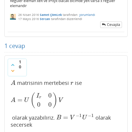
Reguler eleman xeR ve x=xyx olacak bicimde yeR varsa x reguler
elemandir
26 Nisan 2016
Samet ÇömLek
tarafından
yorumlandı
17 Mayıs 2016
Sercan
tarafından
düzenlendi
Cevapla
1
cevap
1
0
matrisinin mertebesi
ise
A
r
A
r
0
(
)
I
r
=
A
=
U
(
I
r
0
0
0
)
V
A
U
V
0
0
−
1
−
1
=
olarak yazabiliriz.
olarak
B
=
V
−
1
U
−
1
B
V
U
secersek