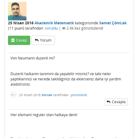
25 Nisan 2016
Akademik Matematik
kategorisinde
Samet ÇömLek
(
11
puan)
tarafından
soruldu
|
2.4k
kez görüntülendi
Cevap
Yorum
Von Neumann duzenli mi?
Duzenli halkanin tanimini da yapabilir misiniz? ve tabi neler
yaptiklarinizi ve nerede takildiginizi da eklerseniz daha iyi yardim
alabilirsiniz.
25 Nisan 2016
Sercan
tarafından
yorumlandı
Cevapla
Her elemani reguler olan halkaya denir