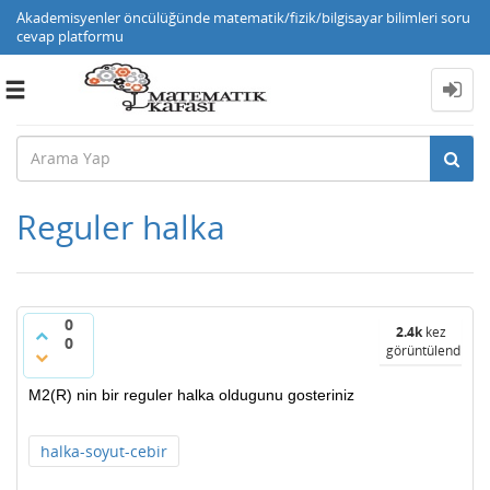
Akademisyenler öncülüğünde matematik/fizik/bilgisayar bilimleri soru
cevap platformu
Toggle
navigation
Reguler halka
0
2.4k
kez
0
görüntülendi
M2(R) nin bir reguler halka oldugunu gosteriniz
halka-soyut-cebir