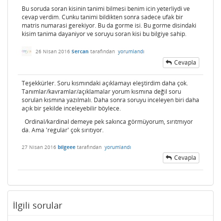
Bu soruda soran kisinin tanimi bilmesi benim icin yeterliydi ve
cevap verdim. Cunku tanimi bildikten sonra sadece ufak bir
matris numarasi gerekiyor. Bu da gorme isi. Bu gorme disindaki
kisim tanima dayaniyor ve soruyu soran kisi bu bilgiye sahip.
26 Nisan 2016
Sercan
tarafından
yorumlandı
Cevapla
Teşekkürler. Soru kısmındaki açıklamayı eleştirdim daha çok.
Tanımlar/kavramlar/açıklamalar yorum kısmına değil soru
sorulan kısmına yazılmalı. Daha sonra soruyu inceleyen biri daha
açık bir şekilde inceleyebilir böylece.
Ordinal/kardinal demeye pek sakınca görmüyorum, sırıtmıyor
da. Ama 'regular' çok sırıtıyor.
27 Nisan 2016
bilgeee
tarafından
yorumlandı
Cevapla
İlgili sorular