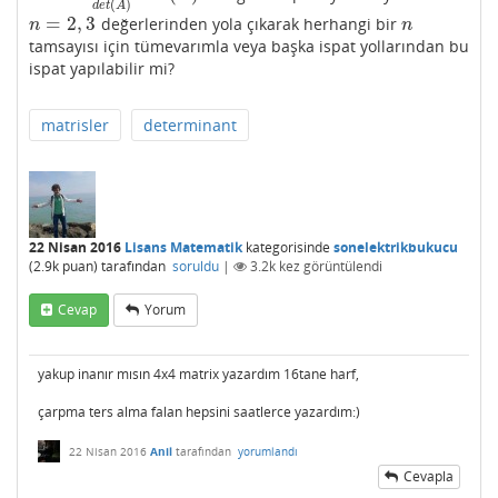
(
)
d
e
t
A
=
2
,
3
değerlerinden yola çıkarak herhangi bir
n
=
2
,
3
n
n
n
tamsayısı için tümevarımla veya başka ispat yollarından bu
ispat yapılabilir mi?
matrisler
determinant
22 Nisan 2016
Lisans Matematik
kategorisinde
sonelektrikbukucu
(
2.9k
puan)
tarafından
soruldu
|
3.2k
kez görüntülendi
Cevap
Yorum
yakup inanır mısın 4x4 matrix yazardım 16tane harf,
çarpma ters alma falan hepsini saatlerce yazardım:)
22 Nisan 2016
Anil
tarafından
yorumlandı
Cevapla