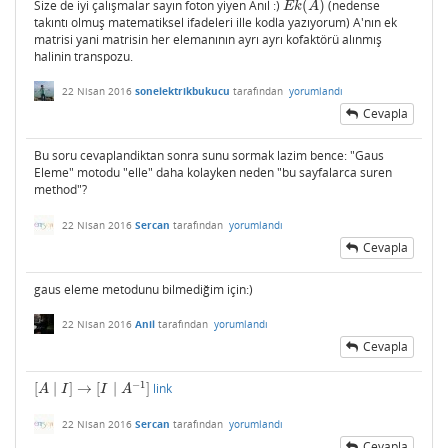
Size de iyi çalışmalar sayın foton yiyen Anıl :)
(
)
(nedense
E
k
(
A
)
E
k
A
takıntı olmuş matematiksel ifadeleri ille kodla yazıyorum) A'nın ek
matrisi yani matrisin her elemanının ayrı ayrı kofaktörü alınmış
halinin transpozu.
22 Nisan 2016
sonelektrikbukucu
tarafından
yorumlandı
Cevapla
Bu soru cevaplandiktan sonra sunu sormak lazim bence: "Gaus
Eleme" motodu "elle" daha kolayken neden "bu sayfalarca suren
method"?
22 Nisan 2016
Sercan
tarafından
yorumlandı
Cevapla
gaus eleme metodunu bilmediğim için:)
22 Nisan 2016
Anil
tarafından
yorumlandı
Cevapla
−
1
[
|
]
→
[
|
]
link
[
A
|
I
]
→
[
I
|
A
−
1
]
A
I
I
A
22 Nisan 2016
Sercan
tarafından
yorumlandı
Cevapla