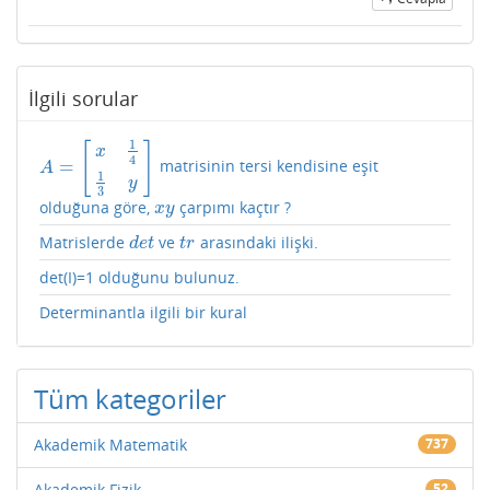
İlgili sorular
1
[
]
x
4
=
matrisinin tersi kendisine eşit
A
=
[
x
1
4
1
3
y
]
A
1
y
3
olduğuna göre,
çarpımı kaçtır ?
x
y
x
y
Matrislerde
ve
arasındaki ilişki.
d
e
t
t
r
d
e
t
t
r
det(I)=1 olduğunu bulunuz.
Determinantla ilgili bir kural
Tüm kategoriler
Akademik Matematik
737
Akademik Fizik
52