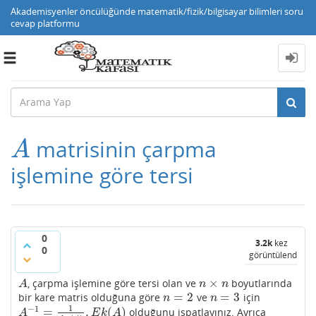
Akademisyenler öncülüğünde matematik/fizik/bilgisayar bilimleri soru
cevap platformu
Toggle
navigation
matrisinin çarpma
A
A
işlemine göre tersi
0
3.2k
kez
0
görüntülendi
×
, çarpma işlemine göre tersi olan ve
boyutlarında
A
n
×
n
A
n
n
=
2
=
3
bir kare matris olduğuna göre
ve
için
n
=
2
n
=
3
n
n
1
−
1
=
.
(
)
olduğunu ispatlayınız. Ayrıca
A
−
1
=
1
d
e
t
(
A
)
.
E
k
(
A
)
A
E
k
A