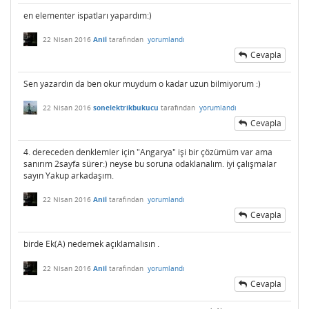
en elementer ispatları yapardım:)
22 Nisan 2016
Anil
tarafından
yorumlandı
Cevapla
Sen yazardın da ben okur muydum o kadar uzun bilmiyorum :)
22 Nisan 2016
sonelektrikbukucu
tarafından
yorumlandı
Cevapla
4. dereceden denklemler için "Angarya" işi bir çözümüm var ama
sanırım 2sayfa sürer:) neyse bu soruna odaklanalım. iyi çalışmalar
sayın Yakup arkadaşım.
22 Nisan 2016
Anil
tarafından
yorumlandı
Cevapla
birde Ek(A) nedemek açıklamalısın .
22 Nisan 2016
Anil
tarafından
yorumlandı
Cevapla