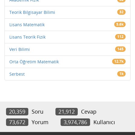
Teorik Bilgisayar Bilimi
32
Lisans Matematik
5.6k
Lisans Teorik Fizik
112
Veri Bilimi
145
Orta Öğretim Matematik
12.7k
Serbest
1k
20,359
Soru
21,912
Cevap
73,672
Yorum
3,974,786
Kullanıcı