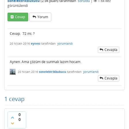
sonelektrikbukucu
(
2.9k
puan)
tarafından
soruldu
|
1.6k
kez
görüntülendi
Cevap
Yorum
Cevap. 72 mi. ?
20 Nisan 2016
eynesi
tarafından
yorumlandı
Cevapla
Aynen. Ama çözüm de sunmak lazım hocam.
20 Nisan 2016
sonelektrikbukucu
tarafından
yorumlandı
Cevapla
1
cevap
0
0