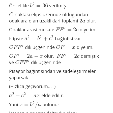
2
=
36
Öncelikle
verilmiş.
b
2
=
36
b
noktasi elips üzerinde olduğundan
C
C
2
odaklara olan uzakliklari toplami
olur.
2
a
a
′
=
2
Odaklar arasi mesafe
diyelim.
F
F
′
=
2
c
F
F
c
2
2
2
=
+
Elipste
bağintisi var.
a
2
=
b
2
+
c
2
a
b
c
′
=
dik üçgeninde
diyelim.
C
F
F
′
C
F
=
x
C
F
F
C
F
x
′
′
=
2
−
=
2
olur.
demiştik
C
F
′
=
2
a
−
x
F
F
′
=
2
c
C
F
a
x
F
F
c
′
ve
dik üçgeninde
C
F
F
′
C
F
F
Pisagor bağintisindan ve sadeleştirmeler
yaparsak
(Hızlıca geçiyorum... )
2
2
−
=
elde edilir.
a
2
−
c
2
=
a
x
a
c
a
x
2
=
/
Yani
bulunur.
x
=
b
2
/
a
x
b
a