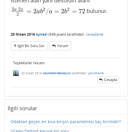
İstenen alan yani deltoidin alani
2
2
2
2
=
2
/
=
2
=
72
a
x
bulunur.
2
a
2
x
2
=
2
a
b
2
/
a
=
2
b
2
=
72
a
b
a
b
2
20 Nisan 2016
eynesi
(
648
puan)
tarafından
cevaplandı
Ilgili Bir Soru Sor
Yorum
Teşekkürler hocam.
20 Nisan 2016
sonelektrikbukucu
tarafından
yorumlandı
Cevapla
İlgili sorular
Odaktan geçen en kısa kirişin parametresi kaç birimdir?
Üçgen-Deltoid karışık bir soru