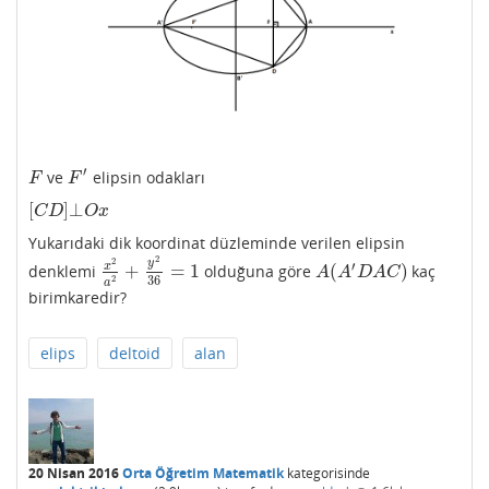
′
ve
elipsin odakları
F
F
′
F
F
[
]
⊥
[
C
D
]
⊥
O
x
C
D
O
x
Yukarıdaki dik koordinat düzleminde verilen elipsin
2
2
y
′
x
+
=
1
(
)
denklemi
olduğuna göre
kaç
x
2
a
2
+
y
2
36
=
1
A
(
A
′
D
A
C
)
A
A
D
A
C
36
2
a
birimkaredir?
elips
deltoid
alan
20 Nisan 2016
Orta Öğretim Matematik
kategorisinde