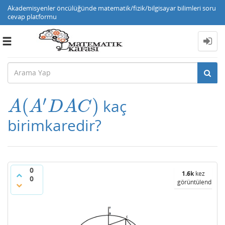
Akademisyenler öncülüğünde matematik/fizik/bilgisayar bilimleri soru
cevap platformu
Toggle
navigation
′
(
)
kaç
A
(
A
′
D
A
C
)
A
A
D
A
C
birimkaredir?
0
1.6k
kez
0
görüntülendi