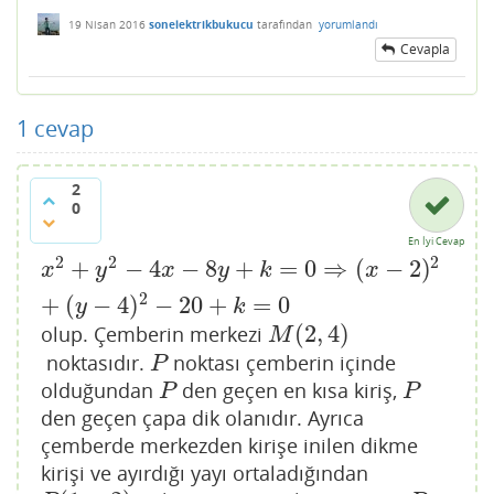
19 Nisan 2016
sonelektrikbukucu
tarafından
yorumlandı
Cevapla
1
cevap
2
0
En İyi Cevap
2
2
2
+
−
4
−
8
+
=
0
⇒
(
−
2
)
x
2
+
y
2
−
4
x
−
8
y
+
k
=
0
⇒
(
x
−
2
)
2
+
(
y
−
4
)
2
−
20
+
k
=
0
x
y
x
y
k
x
2
+
(
−
4
)
−
20
+
=
0
y
k
(
2
,
4
)
olup. Çemberin merkezi
M
(
2
,
4
)
M
noktasıdır.
noktası çemberin içinde
P
P
olduğundan
den geçen en kısa kiriş,
P
P
P
P
den geçen çapa dik olanıdır. Ayrıca
çemberde merkezden kirişe inilen dikme
kirişi ve ayırdığı yayı ortaladığından