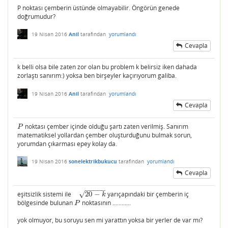
P noktası çemberin üstünde olmayabilir. Öngörün genede
doğrumudur?
19 Nisan 2016
Anil
tarafından
yorumlandı
Cevapla
k belli olsa bile zaten zor olan bu problem k belirsiz iken dahada
zorlaştı sanırım:) yoksa ben birşeyler kaçırıyorum galiba.
19 Nisan 2016
Anil
tarafından
yorumlandı
Cevapla
noktası çember içinde olduğu şartı zaten verilmiş. Sanırım
P
P
matematiksel yollardan çember oluşturduğunu bulmak sorun,
yorumdan çıkarması epey kolay da.
19 Nisan 2016
sonelektrikbukucu
tarafından
yorumlandı
Cevapla
−
−
−
−
−
√
eşitsizlik sistemi ile
20
−
yarıçapındaki bir çemberin iç
20
−
k
k
bölgesinde bulunan
noktasının ............
P
P
yok olmuyor, bu soruyu sen mi yarattın yoksa bir yerler de var mı?