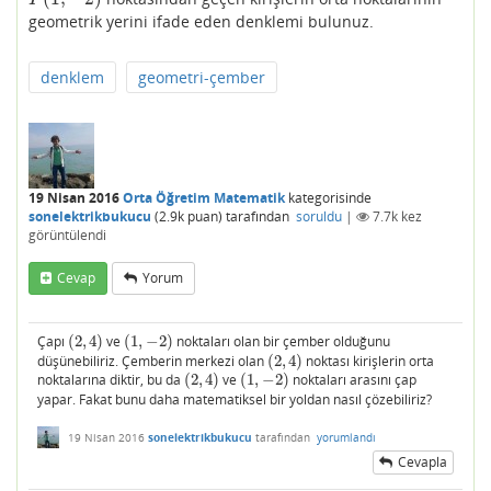
P
geometrik yerini ifade eden denklemi bulunuz.
denklem
geometri-çember
19 Nisan 2016
Orta Öğretim Matematik
kategorisinde
sonelektrikbukucu
(
2.9k
puan)
tarafından
soruldu
|
7.7k
kez
görüntülendi
Cevap
Yorum
Çapı
(
2
,
4
)
ve
(
1
,
−
2
)
noktaları olan bir çember olduğunu
(
2
,
4
)
(
1
,
−
2
)
düşünebiliriz. Çemberin merkezi olan
(
2
,
4
)
noktası kirişlerin orta
(
2
,
4
)
noktalarına diktir, bu da
(
2
,
4
)
ve
(
1
,
−
2
)
noktaları arasını çap
(
2
,
4
)
(
1
,
−
2
)
yapar. Fakat bunu daha matematiksel bir yoldan nasıl çözebiliriz?
19 Nisan 2016
sonelektrikbukucu
tarafından
yorumlandı
Cevapla