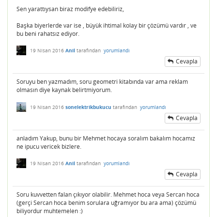
Sen yarattıysan biraz modifye edebiliriz,
Başka biyerlerde var ise , büyük ihtimal kolay bir çözümü vardır , ve
bu beni rahatsız ediyor.
19 Nisan 2016
Anil
tarafından
yorumlandı
Cevapla
Soruyu ben yazmadım, soru geometri kitabında var ama reklam
olmasın diye kaynak belirtmiyorum.
19 Nisan 2016
sonelektrikbukucu
tarafından
yorumlandı
Cevapla
anladım Yakup, bunu bir Mehmet hocaya soralım bakalım hocamız
ne ipucu vericek bizlere.
19 Nisan 2016
Anil
tarafından
yorumlandı
Cevapla
Soru kuvvetten falan çıkıyor olabilir. Mehmet hoca veya Sercan hoca
(gerçi Sercan hoca benim sorulara uğramıyor bu ara ama) çözümü
biliyordur muhtemelen :)