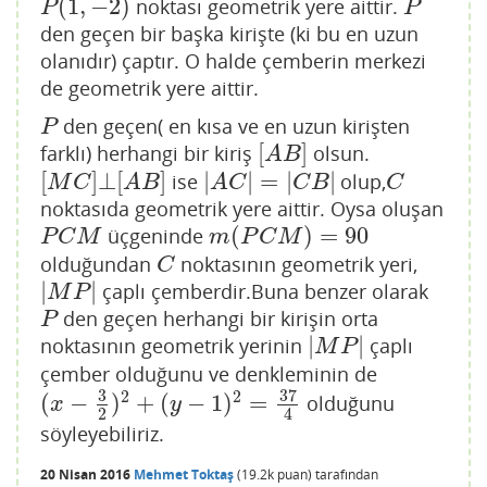
(
1
,
−
2
)
noktası geometrik yere aittir.
P
(
1
,
−
2
)
P
P
P
den geçen bir başka kirişte (ki bu en uzun
olanıdır) çaptır. O halde çemberin merkezi
de geometrik yere aittir.
den geçen( en kısa ve en uzun kirişten
P
P
[
]
farklı) herhangi bir kiriş
olsun.
[
A
B
]
A
B
[
]
⊥
[
]
|
|
=
|
|
ise
olup,
[
M
C
]
⊥
[
A
B
]
|
A
C
|
=
|
C
B
|
C
M
C
A
B
A
C
C
B
C
noktasıda geometrik yere aittir. Oysa oluşan
(
)
=
90
üçgeninde
P
C
M
m
(
P
C
M
)
=
90
P
C
M
m
P
C
M
olduğundan
noktasının geometrik yeri,
C
C
|
|
çaplı çemberdir.Buna benzer olarak
|
M
P
|
M
P
den geçen herhangi bir kirişin orta
P
P
|
|
noktasının geometrik yerinin
çaplı
|
M
P
|
M
P
çember olduğunu ve denkleminin de
3
37
2
2
(
−
)
+
(
−
1
)
=
olduğunu
(
x
−
3
2
)
2
+
(
y
−
1
)
2
=
37
4
x
y
2
4
söyleyebiliriz.
20 Nisan 2016
Mehmet Toktaş
(
19.2k
puan)
tarafından