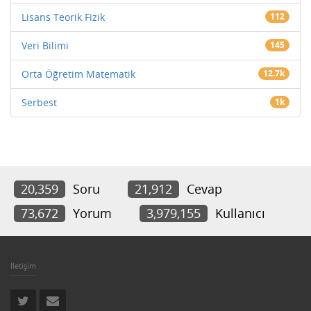
Lisans Teorik Fizik
112
Veri Bilimi
145
Orta Öğretim Matematik
12.7k
Serbest
1k
20,359
Soru
21,912
Cevap
73,672
Yorum
3,979,155
Kullanıcı
İletişim