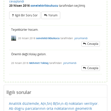
cevaplandı
20 Nisan 2016
sonelektrikbukucu
tarafından
seçilmiş
Ilgili Bir Soru Sor
Yorum
Teşekkürler hocam.
20 Nisan 2016
sonelektrikbukucu
tarafından
yorumlandı
Cevapla
Önemli değil.Kolay gelsin.
20 Nisan 2016
Mehmet Toktaş
tarafından
yorumlandı
Cevapla
İlgili sorular
Analitik düzlemde, A(n,5n) B(5n,n-4) noktaları veriliyor.
Ab dogru parcalarının orta noktalarının geometrik