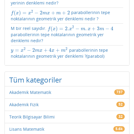
yerinin denklemi nedir?
2
(
)
=
−
2
+
+
2
parabollerinin tepe
f
(
x
)
=
x
2
−
2
m
x
+
m
+
2
f
x
x
m
x
m
noktalarının geometrik yer denklemi nedir ?
2
(
)
=
2.
−
.
+
3
−
4
M bir reel sayıdır.
f
(
x
)
=
2.
x
2
−
m
.
x
+
3
m
−
4
f
x
x
m
x
m
parabollerinin tepe noktalarının geometrik yer
denklemi nedir?
2
2
=
−
2
+
4
+
parabollerinin tepe
y
=
x
2
−
2
m
x
+
4
x
+
m
2
y
x
m
x
x
m
noktalarının geometrik yer denklemi ?(parabol)
Tüm kategoriler
Akademik Matematik
737
Akademik Fizik
52
Teorik Bilgisayar Bilimi
32
Lisans Matematik
5.6k