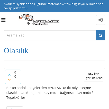
Akademisyenler öncülüğünde matematik/fizik/bilgisayar bilimleri soru
cevap platformu
Toggle
navigation
Olasılık
0
657
kez
0
görüntülendi
Bir torbadaki bilyelerden AYNI ANDA iki bilye seçme
olasılık olarak bağımlı olay mıdır bağımsız olay mıdır?
Teşekkürler