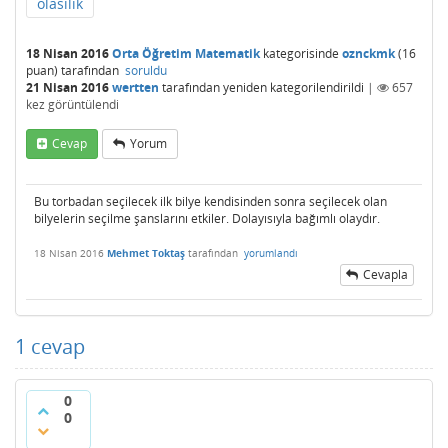
olasılık
18 Nisan 2016
Orta Öğretim Matematik
kategorisinde
oznckmk
(
16
puan)
tarafından
soruldu
21 Nisan 2016
wertten
tarafından
yeniden kategorilendirildi
|
657
kez görüntülendi
Cevap
Yorum
Bu torbadan seçilecek ilk bilye kendisinden sonra seçilecek olan
bilyelerin seçilme şanslarını etkiler. Dolayısıyla bağımlı olaydır.
18 Nisan 2016
Mehmet Toktaş
tarafından
yorumlandı
Cevapla
1
cevap
0
0