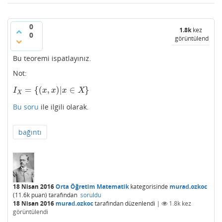
0
1.8k
kez
0
görüntülendi
Bu teoremi ispatlayınız.
Not:
=
{
(
,
)
|
∈
}
I
X
=
{
(
x
,
x
)
|
x
∈
X
}
I
x
x
x
X
X
Bu soru
ile ilgili olarak.
bağıntı
18 Nisan 2016
Orta Öğretim Matematik
kategorisinde
murad.ozkoc
(
11.6k
puan)
tarafından
soruldu
18 Nisan 2016
murad.ozkoc
tarafından
düzenlendi
|
1.8k
kez
görüntülendi