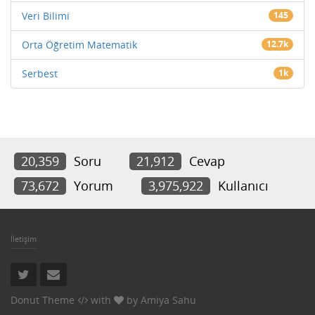
Veri Bilimi
145
Orta Öğretim Matematik
12.7k
Serbest
1k
20,359
Soru
21,912
Cevap
73,672
Yorum
3,975,922
Kullanıcı
İletişim
Donut Theme
with
by
Amiya Sahu