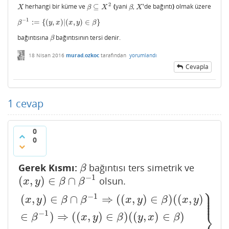
2
herhangi bir küme ve
⊆
(
yani
,
'
de bağıntı
)
olmak üzere
X
β
⊆
X
2
β
X
'
X
β
X
β
X
−
1
:
=
{
(
,
)
|
(
,
)
∈
}
β
−
1
:=
{
(
y
,
x
)
|
(
x
,
y
)
∈
β
}
β
y
x
x
y
β
bağıntısına
bağıntısının tersi denir.
β
β
18 Nisan 2016
murad.ozkoc
tarafından
yorumlandı
Cevapla
1
cevap
0
0
Gerek Kısmı:
bağıntısı ters simetrik ve
β
β
−
1
(
,
)
∈
∩
olsun.
(
x
,
y
)
∈
β
∩
β
−
1
x
y
β
β
⎫
⎪
⎪
−
1
⎪
(
,
)
∈
∩
⇒
(
(
,
)
∈
)
(
(
,
)
⎪
x
y
β
β
x
y
β
x
y
⎬
−
1
∈
)
⇒
(
(
,
)
∈
)
(
(
,
)
∈
)
β
x
y
β
y
x
β
(
x
,
y
)
∈
β
∩
β
−
1
⇒
(
(
x
,
y
)
∈
β
)
(
(
x
,
y
)
∈
β
−
1
)
⇒
(
(
x
,
y
)
∈
β
)
(
(
y
,
x
)