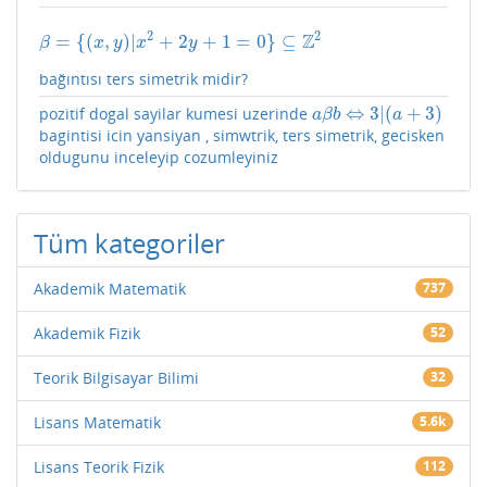
2
2
Z
=
{
(
,
)
|
+
2
+
1
=
0
}
⊆
β
=
{
(
x
,
y
)
|
x
2
+
2
y
+
1
=
0
}
⊆
Z
2
β
x
y
x
y
bağıntısı ters simetrik midir?
⇔
3
|
(
+
3
)
pozitif dogal sayilar kumesi uzerinde
a
β
b
⇔
3
|
(
a
+
3
)
a
β
b
a
bagintisi icin yansiyan , simwtrik, ters simetrik, gecisken
oldugunu inceleyip cozumleyiniz
Tüm kategoriler
Akademik Matematik
737
Akademik Fizik
52
Teorik Bilgisayar Bilimi
32
Lisans Matematik
5.6k
Lisans Teorik Fizik
112