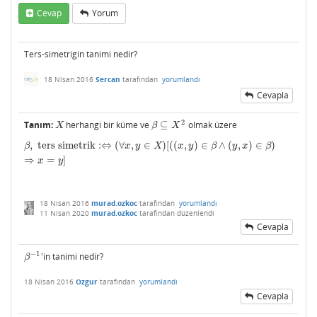
Cevap
Yorum
Ters-simetrigin tanimi nedir?
18 Nisan 2016
Sercan
tarafından
yorumlandı
Cevapla
2
Tanım:
herhangi bir küme ve
⊆
olmak üzere
X
β
⊆
X
2
X
β
X
,
ters simetrik
:
⇔
(
∀
,
∈
)
[
(
(
,
)
∈
∧
(
,
)
∈
)
β
,
ters simetrik
:⇔
(
∀
x
,
y
∈
X
)
[
(
(
x
,
y
)
∈
β
∧
(
y
,
x
)
∈
β
)
⇒
x
=
y
]
β
x
y
X
x
y
β
y
x
β
⇒
=
]
x
y
18 Nisan 2016
murad.ozkoc
tarafından
yorumlandı
11 Nisan 2020
murad.ozkoc
tarafından
düzenlendi
Cevapla
−
1
'in tanimi nedir?
β
−
1
β
18 Nisan 2016
Ozgur
tarafından
yorumlandı
Cevapla