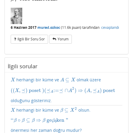
6 Haziran 2017
murad.ozkoc
(
11.6k
puan)
tarafından
cevaplandı
Ilgili Bir Soru Sor
Yorum
İlgili sorular
⊆
herhangi bir küme ve
olmak üzere
X
A
⊆
X
X
A
X
2
(
(
,
⪯
)
poset
)
(
⪯
:
=
⪯
∩
)
⇒
(
,
⪯
)
poset
(
(
X
,
⪯
)
poset
)
(
⪯
A
:=⪯
∩
A
2
)
⇒
(
A
,
⪯
A
)
poset
X
A
A
A
A
olduğunu gösteriniz.
2
⊆
herhangi bir küme ve
olsun.
X
β
⊆
X
2
X
β
X
‘
‘
∘
⊆
⇒
ge
i
ken
"
‘
‘
β
∘
β
⊆
β
⇒
β
geçişken
"
ç
ş
β
β
β
β
önermesi her zaman doğru mudur?