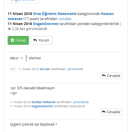
11 Nisan 2016
Orta Öğretim Matematik
kategorisinde
Kezban
babacan
(
17
puan)
tarafından
soruldu
11 Nisan 2016
DoganDonmez
tarafından
yeniden kategorilendirildi
|
2.5k
kez görüntülendi
Cevap
Yorum
3
sin
=
olamaz.
sin
x
=
3
2
x
2
11 Nisan 2016
Sercan
tarafından
yorumlandı
Cevapla
<p> 3/5 olacakti kbakmayin
</p>
11 Nisan 2016
Kezban babacan
tarafından
yorumlandı
11 Nisan 2016
DoganDonmez
tarafından
düzenlendi
Cevapla
üçgeni çizerek işe başlasak ?