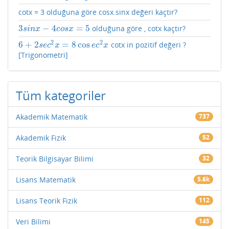
cotx = 3 olduğuna göre cosx.sinx değeri kaçtır?
3
−
4
=
5
olduğuna göre , cotx kaçtır?
3
s
i
n
x
−
4
c
o
s
x
=
5
s
i
n
x
c
o
s
x
2
2
6
+
2
=
8
cos
cotx in pozitif değeri ?
6
+
2
s
e
c
2
x
=
8
cos
e
c
2
x
s
e
c
x
e
c
x
[Trigonometri]
Tüm kategoriler
Akademik Matematik
737
Akademik Fizik
52
Teorik Bilgisayar Bilimi
32
Lisans Matematik
5.6k
Lisans Teorik Fizik
112
Veri Bilimi
145