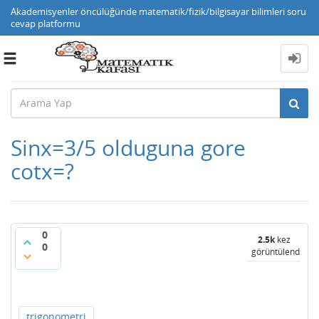
Akademisyenler öncülüğünde matematik/fizik/bilgisayar bilimleri soru
cevap platformu
Toggle
navigation
Sinx=3/5 olduguna gore
cotx=?
0
2.5k
kez
0
görüntülendi
trigonometri