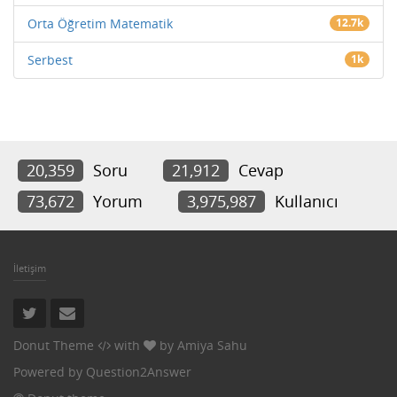
Orta Öğretim Matematik
12.7k
Serbest
1k
20,359
Soru
21,912
Cevap
73,672
Yorum
3,975,987
Kullanıcı
İletişim
Donut Theme
with
by
Amiya Sahu
Powered by
Question2Answer