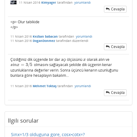
11 Nisan 2016
Kimyager
tarafından
yorumlandı
Cevapla
<p> Olur tabikide
</p>
11 Nisan 2016
Kezban babacan
tarafından
yorumlandı
11 Nisan 2016
DoganDonmez
tarafından
düzenlendi
Cevapla
Çizdiğiniz dik üçgende bir dar açı ölçüsünü
olarak alın ve
x
x
=
3
/
5
olmasını sağlayacak şekilde dik üçgenin kenar
s
i
n
x
=
3
/
5
s
i
n
x
uzunluklarına değerler verin. Sonra üçüncü kenarın uzunluğunu
bunlara göre hesaplayın bakalım...
11 Nisan 2016
Mehmet Toktaş
tarafından
yorumlandı
Cevapla
İlgili sorular
Sinx=1/3 olduguna gore, cosx•cotx=?