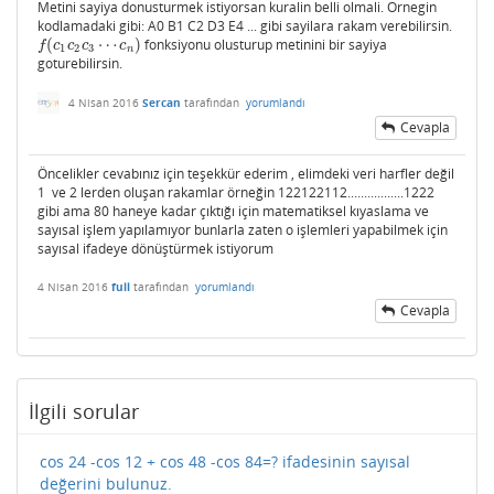
Metini sayiya donusturmek istiyorsan kuralin belli olmali. Ornegin
kodlamadaki gibi: A0 B1 C2 D3 E4 ... gibi sayilara rakam verebilirsin.
(
⋯
)
fonksiyonu olusturup metinini bir sayiya
f
(
c
1
c
2
c
3
⋯
c
n
)
f
c
c
c
c
1
2
3
n
goturebilirsin.
4 Nisan 2016
Sercan
tarafından
yorumlandı
Cevapla
Öncelikler cevabınız için teşekkür ederim , elimdeki veri harfler değil
1 ve 2 lerden oluşan rakamlar örneğin 122122112.................1222
gibi ama 80 haneye kadar çıktığı için matematiksel kıyaslama ve
sayısal işlem yapılamıyor bunlarla zaten o işlemleri yapabilmek için
sayısal ifadeye dönüştürmek istiyorum
4 Nisan 2016
full
tarafından
yorumlandı
Cevapla
İlgili sorular
cos 24 -cos 12 + cos 48 -cos 84=? ifadesinin sayısal
değerini bulunuz.