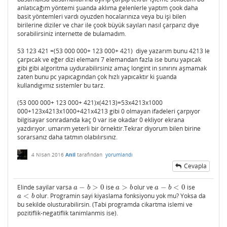
anlatıcağım yöntemi şuanda aklıma gelenlerle yaptım çook daha
basit yöntemleri vardı oyuzden hocalarınıza veya bu işi bilen
birilerine diziler ve char ile çook büyük sayıları nasıl çarparız diye
sorabilirsiniz internette de bulamadım.
53 123 421 =(53 000 000+ 123 000+ 421) diye yazarım bunu 4213 le
çarpıcak ve eğer dizi elemanı 7 elemandan fazla ise bunu yapıcak
gibi gibi algoritma uydurabilirsiniz amaç longint in sınırını aşmamak
zaten bunu pc yapıcagından çok hızlı yapıcaktır ki şuanda
kullandıgımız sıstemler bu tarz.
(53 000 000+ 123 000+ 421)x(4213)=53x4213x1000
000+123x4213x1000+421x4213 gibi 0 olmayan ifadeleri çarpıyor
bilgisayar sonradanda kaç 0 var ise okadar 0 ekliyor ekrana
yazdırıyor. umarım yeterli bir örnektir.Tekrar diyorum bilen birine
sorarsanız daha tatmın olabılırsınız.
4 Nisan 2016
Anil
tarafından
yorumlandı
Cevapla
Elinde sayilar varsa
−
>
0
ise
>
olur ve
−
<
0
ise
a
−
b
>
0
a
>
b
a
−
b
<
0
a
b
a
b
a
b
<
olur. Programin sayi kiyaslama fonksiyonu yok mu? Yoksa da
a
<
b
a
b
bu sekilde olusturabilirsin. (Tabi programda cikartma islemi ve
pozitiflik-negatiflik tanimlanmis ise).