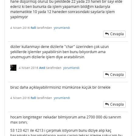
hane düşürmüş oluruz bu şekildede 22 yada 23 haneli bir sayı elde
ederiz ki ben bununla da işlem yapamam bildiğim kadarıyla
matematikte 10 yada 12 haneden sonrasındaki sayılarla işlem
yapılmıyor
4 Nisan 2016
full
tarafından
yorumlandı
Cevapla
diziler kullanmayı dene dizilerle "char" üzerinden çok uzun
şekillerde işlemler yapabilirsin ben bunu bılıyordum ama
unutmuşum dizilerle işlem diye aratabilirsin.
4 Nisan 2016
Anil
tarafından
yorumlandı
Cevapla
biraz daha açıklayabilirmisiniz mümkünse küçük bir örnekle
4 Nisan 2016
full
tarafından
yorumlandı
Cevapla
hocam longinteger nekadar bilmiyorum ama 2700 000 dü sanırım
max sınırı;
53 123 421 ile 4213 i çarpmak istiyorum bunu diziye alıp kaç
basamaksa basamaklarına ayırıp çarpıp tekrar işleme sokucam bu