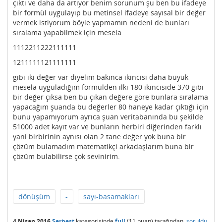
çıktı ve daha da artıyor benim sorunum şu ben bu ifadeye
bir formül uygulayıp bu metinsel ifadeye sayısal bir değer
vermek istiyorum böyle yapmamın nedeni de bunları
sıralama yapabilmek için mesela
1112211222111111
1211111121111111
gibi iki değer var diyelim bakınca ikincisi daha büyük
mesela uyguladığım formulden ilki 180 ikinciside 370 gibi
bir değer çıksa ben bu çıkan değere göre bunlara sıralama
yapacağım şuanda bu değerler 80 haneye kadar çıktığı için
bunu yapamıyorum ayrıca şuan veritabanında bu şekilde
51000 adet kayıt var ve bunların herbiri diğerinden farklı
yani birbirinin aynısı olan 2 tane değer yok buna bir
çözüm bulamadım matematikçi arkadaşlarım buna bir
çözüm bulabilirse çok sevinirim.
dönüşüm
-
sayı-basamakları
4 Nisan 2016
Serbest
kategorisinde
full
(
11
puan)
tarafından
soruldu