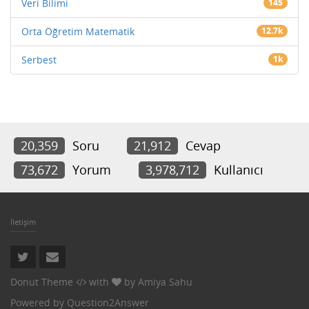
Veri Bilimi
145
Orta Öğretim Matematik
12.7k
Serbest
1k
20,359
Soru
21,912
Cevap
73,672
Yorum
3,978,712
Kullanıcı
İletişim
Donut Theme
with
by
Amiya Sahu
Powered by
Question2Answer