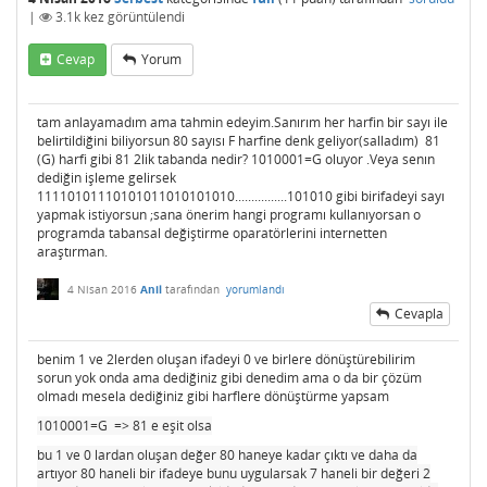
|
3.1k
kez görüntülendi
Cevap
Yorum
tam anlayamadım ama tahmin edeyim.Sanırım her harfin bir sayı ile
belirtildiğini biliyorsun 80 sayısı F harfine denk geliyor(salladım) 81
(G) harfi gibi 81 2lik tabanda nedir? 1010001=G oluyor .Veya senın
dediğin işleme gelirsek
11110101110101011010101010................101010 gibi birifadeyi sayı
yapmak istiyorsun ;sana önerim hangi programı kullanıyorsan o
programda tabansal değiştirme oparatörlerini internetten
araştırman.
4 Nisan 2016
Anil
tarafından
yorumlandı
Cevapla
benim 1 ve 2lerden oluşan ifadeyi 0 ve birlere dönüştürebilirim
sorun yok onda ama dediğiniz gibi denedim ama o da bir çözüm
olmadı mesela dediğiniz gibi harflere dönüştürme yapsam
1010001=G => 81 e eşit olsa
bu 1 ve 0 lardan oluşan değer 80 haneye kadar çıktı ve daha da
artıyor 80 haneli bir ifadeye bunu uygularsak 7 haneli bir değeri 2