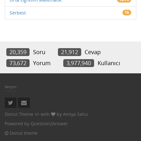
Serbest
1k
20,359
Soru
21,912
Cevap
73,672
Yorum
3,977,940
Kullanıcı
İletişim
Donut Theme
with
by
Amiya Sahu
Powered by
Question2Answer
Donut theme