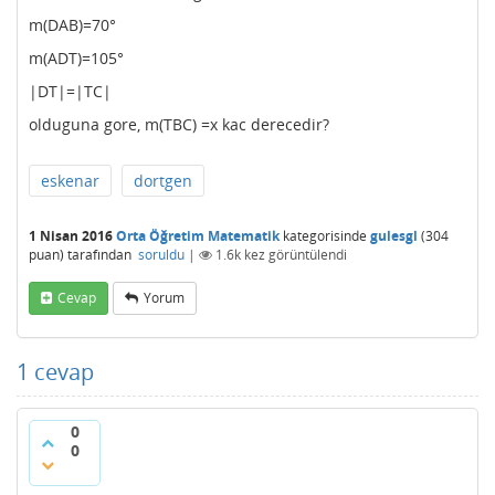
m(DAB)=70°
m(ADT)=105°
|DT|=|TC|
olduguna gore, m(TBC) =x kac derecedir?
eskenar
dortgen
1 Nisan 2016
Orta Öğretim Matematik
kategorisinde
gulesgl
(
304
puan)
tarafından
soruldu
|
1.6k
kez görüntülendi
Cevap
Yorum
1
cevap
0
0