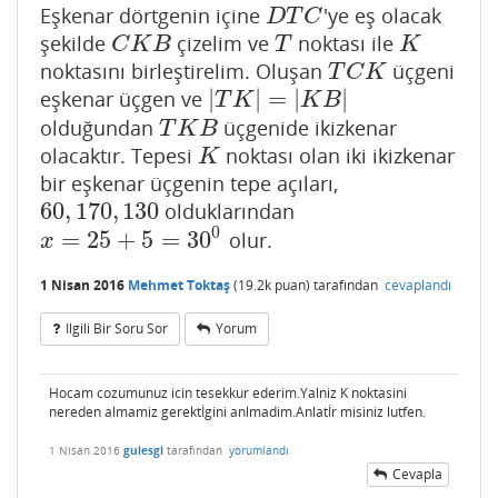
Eşkenar dörtgenin içine
'ye eş olacak
D
T
C
D
T
C
şekilde
çizelim ve
noktası ile
C
K
B
T
K
C
K
B
T
K
noktasını birleştirelim. Oluşan
üçgeni
T
C
K
T
C
K
|
|
=
|
|
eşkenar üçgen ve
|
T
K
|
=
|
K
B
|
T
K
K
B
olduğundan
üçgenide ikizkenar
T
K
B
T
K
B
olacaktır. Tepesi
noktası olan iki ikizkenar
K
K
bir eşkenar üçgenin tepe açıları,
60
,
170
,
130
olduklarından
60
,
170
,
130
0
=
25
+
5
=
30
olur.
x
=
25
+
5
=
30
0
x
1 Nisan 2016
Mehmet Toktaş
(
19.2k
puan)
tarafından
cevaplandı
Ilgili Bir Soru Sor
Yorum
Hocam cozumunuz icin tesekkur ederim.Yalniz K noktasini
nereden almamiz gerektİgini anlmadim.Anlatİr misiniz lutfen.
1 Nisan 2016
gulesgl
tarafından
yorumlandı
Cevapla