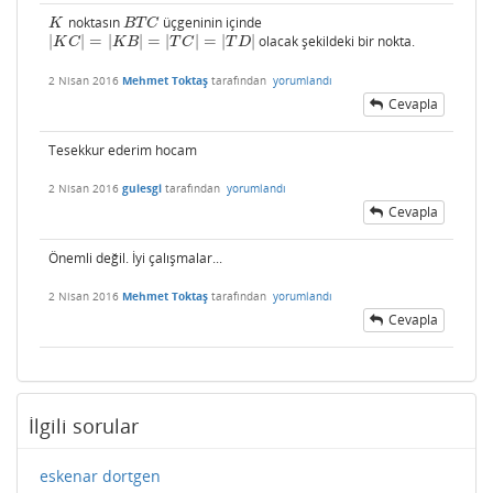
noktasın
üçgeninin içinde
K
B
T
C
K
B
T
C
|
|
=
|
|
=
|
|
=
|
|
olacak şekildeki bir nokta.
|
K
C
|
=
|
K
B
|
=
|
T
C
|
=
|
T
D
|
K
C
K
B
T
C
T
D
2 Nisan 2016
Mehmet Toktaş
tarafından
yorumlandı
Cevapla
Tesekkur ederim hocam
2 Nisan 2016
gulesgl
tarafından
yorumlandı
Cevapla
Önemli değil. İyi çalışmalar...
2 Nisan 2016
Mehmet Toktaş
tarafından
yorumlandı
Cevapla
İlgili sorular
eskenar dortgen