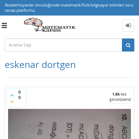
Akademisyenler öncülüğünde matematik/fizik/bilgisayar bilimleri soru
cevap platformu
Toggle
navigation
eskenar dortgen
0
1.6k
kez
0
görüntülendi