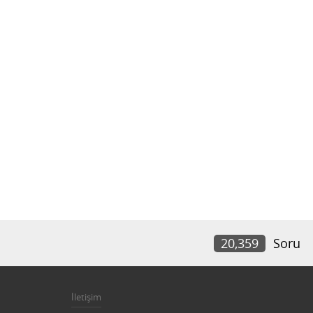
20,359
Soru
İletişim