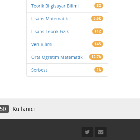
Teorik Bilgisayar Bilimi
32
Lisans Matematik
5.6k
Lisans Teorik Fizik
112
Veri Bilimi
145
Orta Öğretim Matematik
12.7k
Serbest
1k
150
Kullanıcı