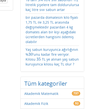
apla
litrelik şişelere tam doldurulursa
kaç litre sıvı sabun artar
bir pazarda domatesin kilo fiyatı
1,75 TL ile 3,25 TL arasında
değişmektedir pazardan 4 kg
domates alan bir kişi aşağıdaki
ücretlerden hangisini ödemiş
olabilir
Yaş sabun kuruyunca ağırlığının
30
%
'unu kadar fire veriyor.
30
35
Kilosu
TL ye alınan yaş sabun
35
kuruyunca kilosu kaç TL olur ?
Tüm kategoriler
Akademik Matematik
737
Akademik Fizik
52