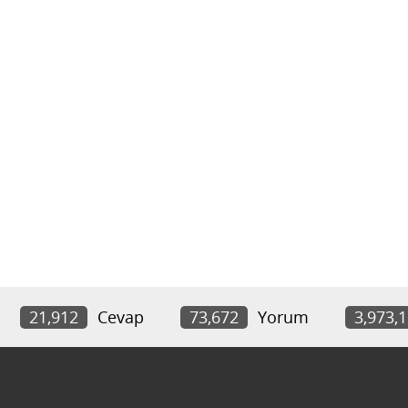
21,912
Cevap
73,672
Yorum
3,973,