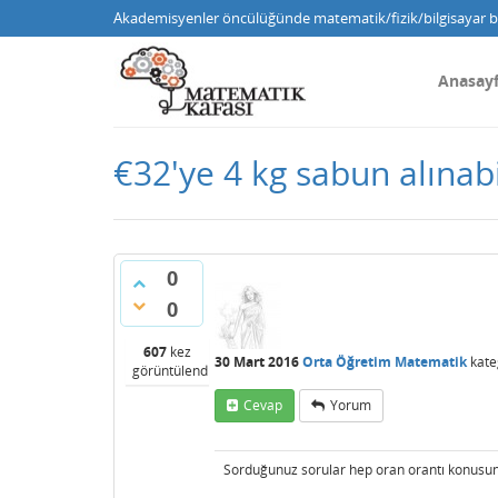
Akademisyenler öncülüğünde matematik/fizik/bilgisayar bi
Anasay
€32'ye 4 kg sabun alınabi
0
0
607
kez
30 Mart 2016
Orta Öğretim Matematik
kate
görüntülendi
Cevap
Yorum
Sorduğunuz sorular hep oran orantı konusund