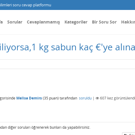
limleri soru cevap platformu
fa
Sorular
Cevaplanmamış
Kategoriler
Bir Soru Sor
Hakkı
liyorsa,1 kg sabun kaç €'ye alına
gorisinde
Melisa Demirs
(
35
puan)
tarafından
soruldu
|
607
kez görüntülend
an diğer soruları öğrenerek bunları da yapabilirsiniz.