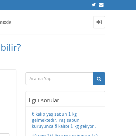
mızda
bilir?
i
İlgili sorular
6
1
kalıp yaş sabun
kg
6
1
gelmektedir. Yaş sabun
8
1
kuruyunca
kalıbı
kg geliyor .
8
1
18 tam 3/4 litre sıvı sabunun 1/2