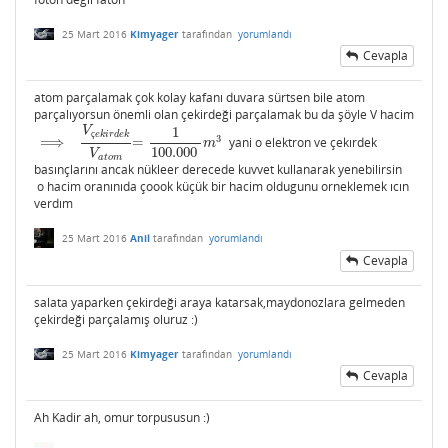
25 Mart 2016
Kimyager
tarafından
yorumlandı
Cevapla
atom parçalamak çok kolay kafanı duvara sürtsen bile atom
parçalıyorsun önemli olan çekirdeği parçalamak bu da şöyle V hacim
V
1
ç
e
k
i
r
d
e
k
3
⟹
=
yani o elektron ve çekırdek
⟹
V
ç
e
k
i
r
d
e
k
=
V
1
a
100.000
t
o
m
m
3
m
100.000
V
a
t
o
m
basınçlarını ancak nükleer derecede kuvvet kullanarak yenebilirsin
o hacim oranınıda çoook küçük bir hacim oldugunu orneklemek ıcın
verdım
25 Mart 2016
Anil
tarafından
yorumlandı
Cevapla
salata yaparken çekirdeği araya katarsak,maydonozlara gelmeden
çekirdeği parçalamış oluruz :)
25 Mart 2016
Kimyager
tarafından
yorumlandı
Cevapla
Ah Kadir ah, omur torpususun :)