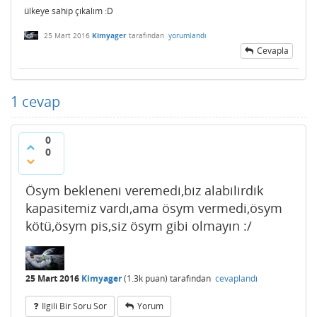
ülkeye sahip çıkalım :D
25 Mart 2016
Kimyager
tarafından
yorumlandı
Cevapla
1
cevap
0
0
Ösym bekleneni veremedi,biz alabilirdik
kapasitemiz vardı,ama ösym vermedi,ösym
kötü,ösym pis,siz ösym gibi olmayın :/
25 Mart 2016
Kimyager
(
1.3k
puan)
tarafından
cevaplandı
Ilgili Bir Soru Sor
Yorum