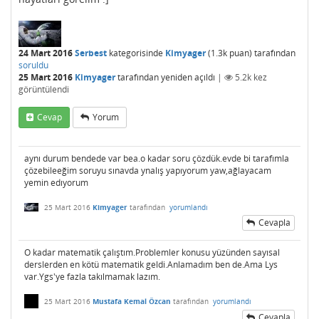
24 Mart 2016
Serbest
kategorisinde
Kimyager
(
1.3k
puan)
tarafından
soruldu
25 Mart 2016
Kimyager
tarafından
yeniden açıldı
|
5.2k
kez
görüntülendi
Cevap
Yorum
aynı durum bendede var bea.o kadar soru çözdük.evde bi tarafımla
çözebileeğim soruyu sınavda ynalış yapıyorum yaw,ağlayacam
yemin edıyorum
25 Mart 2016
Kimyager
tarafından
yorumlandı
Cevapla
O kadar matematik çalıştım.Problemler konusu yüzünden sayısal
derslerden en kötü matematik geldi.Anlamadım ben de.Ama Lys
var.Ygs'ye fazla takılmamak lazım.
25 Mart 2016
Mustafa Kemal Özcan
tarafından
yorumlandı
Cevapla