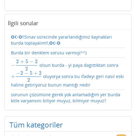
İlgili sorular
✪☪✪!!Sınav sürecinde yararlandığımız kaynakları
burda toplayalım!!,✪☪✪
Burda bir denklem sorusu varmış(^^)
2
+
5
−
2
−
olsun burda - yi paya dagittiktan sonra
−
2
+
5
−
2
2
2
−
2
−
5
+
2
+
oluyorya sonra bu ifadeyi geri nasıl eski
+
−
2
−
5
+
2
2
2
haline getiriyoruz bunun mantığı nedir
sorunun çözümüne gerek yok anlamadığım yer burda
kitle varyansını biliyor muyuz, bilmiyor muyuz?
Tüm kategoriler