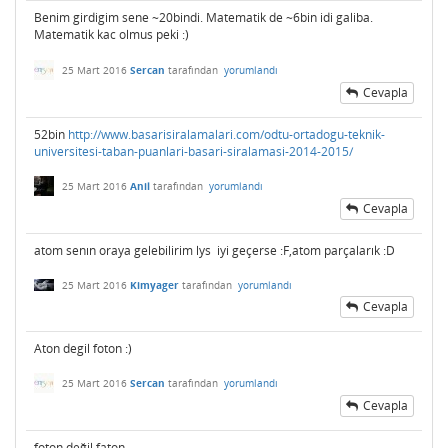
Benim girdigim sene ~20bindi. Matematik de ~6bin idi galiba.
Matematik kac olmus peki :)
25 Mart 2016
Sercan
tarafından
yorumlandı
Cevapla
52bin
http://www.basarisiralamalari.com/odtu-ortadogu-teknik-
universitesi-taban-puanlari-basari-siralamasi-2014-2015/
25 Mart 2016
Anil
tarafından
yorumlandı
Cevapla
atom senın oraya gelebilirim lys iyi geçerse :F,atom parçalarık :D
25 Mart 2016
Kimyager
tarafından
yorumlandı
Cevapla
Aton degil foton :)
25 Mart 2016
Sercan
tarafından
yorumlandı
Cevapla
foton değil faton