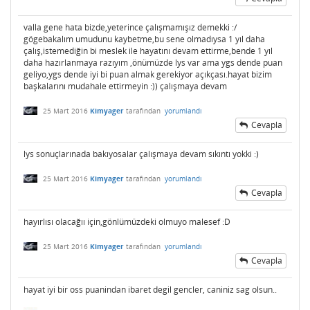
valla gene hata bizde,yeterince çalışmamışız demekki :/
gögebakalım umudunu kaybetme,bu sene olmadıysa 1 yıl daha
çalış,istemediğin bi meslek ile hayatını devam ettirme,bende 1 yıl
daha hazırlanmaya razıyım ,önümüzde lys var ama ygs dende puan
geliyo,ygs dende iyi bi puan almak gerekiyor açıkçası.hayat bizim
başkalarını mudahale ettirmeyin :)) çalışmaya devam
25 Mart 2016
Kimyager
tarafından
yorumlandı
Cevapla
lys sonuçlarınada bakıyosalar çalışmaya devam sıkıntı yokki :)
25 Mart 2016
Kimyager
tarafından
yorumlandı
Cevapla
hayırlısı olacağıı için,gönlümüzdeki olmuyo malesef :D
25 Mart 2016
Kimyager
tarafından
yorumlandı
Cevapla
hayat iyi bir oss puanindan ibaret degil gencler, caniniz sag olsun..