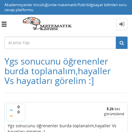
Akademisyenler öncülüğünde matematik/fizik/bilgisayar bilimleri soru
cevap platformu
Toggle
navigation
Ygs sonucunu öğrenenler
burda toplanalım,hayaller
Vs hayatları görelim :]
0
5.2k
kez
0
görüntülendi
Ygs sonucunu öğrenenler burda toplanalım,hayaller Vs
hayatları görelim :]