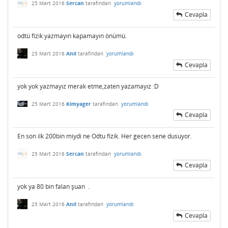
25 Mart 2016
Sercan
tarafından
yorumlandı
Cevapla
odtü fizik yazmayın kapamayın önümü.
25 Mart 2016
Anil
tarafından
yorumlandı
Cevapla
yok yok yazmayız merak etme,zaten yazamayız :D
25 Mart 2016
Kimyager
tarafından
yorumlandı
Cevapla
En son ilk 200bin miydi ne Odtu fizik. Her gecen sene dusuyor.
25 Mart 2016
Sercan
tarafından
yorumlandı
Cevapla
yok ya 80 bin falan şuan .
25 Mart 2016
Anil
tarafından
yorumlandı
Cevapla