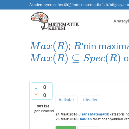
Akademisyenler öncülüğünde matematik/fizik/bilgisayar bi
Anasay
(
)
;
'nin maxim
M
a
x
(
R
)
R
M
a
x
R
R
(
)
⊆
(
)
o
M
a
x
(
R
)
⊆
S
p
e
c
(
R
)
M
a
x
R
S
p
e
c
R
0
0
halkalar
idealler
901
kez
görüntülendi
24 Mart 2016
Lisans Matematik
kategorisin
25 Mart 2016
Handan
tarafından
yeniden kat