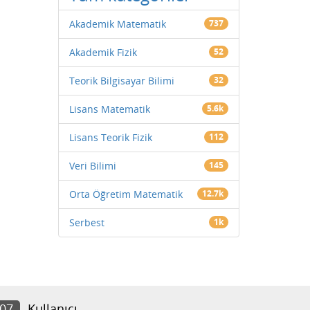
Akademik Matematik
737
Akademik Fizik
52
Teorik Bilgisayar Bilimi
32
Lisans Matematik
5.6k
Lisans Teorik Fizik
112
Veri Bilimi
145
Orta Öğretim Matematik
12.7k
Serbest
1k
107
Kullanıcı