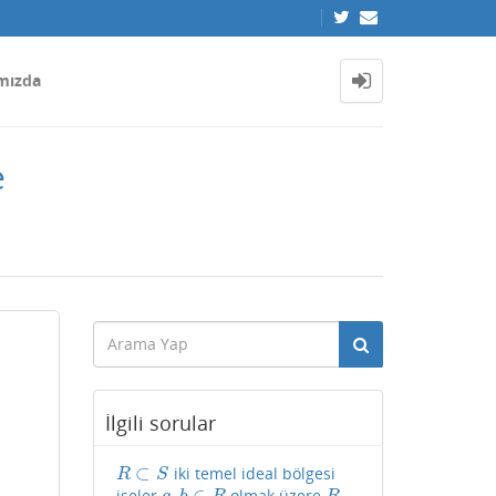
mızda
e
İlgili sorular
⊂
iki temel ideal bölgesi
R
⊂
S
R
S
,
∈
iseler
olmak üzere