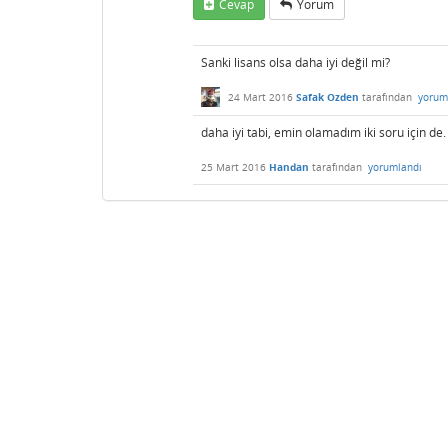
Cevap
Yorum
Sanki lisans olsa daha iyi değil mi?
24 Mart 2016
Safak Ozden
tarafından
yorum
daha iyi tabi, emin olamadım iki soru için de.
25 Mart 2016
Handan
tarafından
yorumlandı