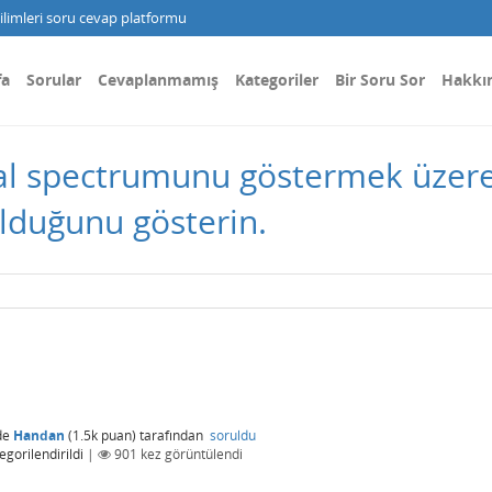
limleri soru cevap platformu
fa
Sorular
Cevaplanmamış
Kategoriler
Bir Soru Sor
Hakkı
al spectrumunu göstermek üzer
lduğunu gösterin.
de
Handan
(
1.5k
puan)
tarafından
soruldu
egorilendirildi
|
901
kez görüntülendi