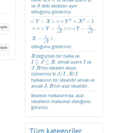
a
,
b
∈
R
R
a
b
R
R
ve
deki ebobları aynı
S
S
olduğunu gösteriniz
2
2
<
−
>
+
<
+
−
1
<
Y
−
X
>
+
<
Y
2
+
X
2
−
1
>
+
<
Y
−
1
2
>=<
Y
−
1
2
,
X
−
1
2
>
Y
X
Y
X
apla
1
1
>
+
<
−
>
=
<
−
,
Y
Y
√
√
2
2
1
−
>
X
√
2
olduğunu gösteriniz.
apla
değişmeli bir halka ve
R
R
⊆
⊆
​ olmak üzere
ve
I
⊆
J
⊆
R
I
I
J
R
I
,
'nin idealeri olsun.
J
R
J
R
/
/
Gösteriniz ki
,
J
/
I
R
/
I
J
I
R
I
halkasının bir idealidir ancak ve
ancak
,
'nin asal idealidir.
J
R
J
R
Boolean halkalarında; asal
ideallerin maksimal olduğunu
görünüz.
Tüm kategoriler