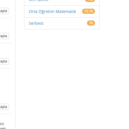
apla
Orta Öğretim Matematik
12.7k
Serbest
1k
.
apla
apla
apla
sız
veti