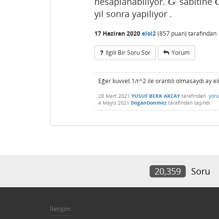
hesaplanabiliyor.
sabitine
G
G
yil sonra yapiliyor .
17 Haziran 2020
eloi2
(
857
puan)
tarafından
Ilgili Bir Soru Sor
Yorum
Eğer kuvvet 1/r^2 ile orantılı olmasaydı ay e
28 Mart 2021
YUSUF BERK AKCAY
tarafından
yor
4 Mayıs 2021
DoganDonmez
tarafından
taşındı
20,359
Soru
İletişim