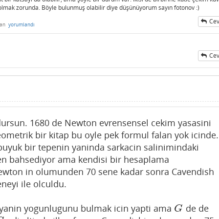
de olmak zorunda. Böyle bulunmuş olabilir diye düşünüyorum sayın fotonov :)
Cev
dan
yorumlandı
Cev
k dursun. 1680 de Newton evrensensel cekim yasasini
ometrik bir kitap bu oyle pek formul falan yok icinde.
buyuk bir tepenin yaninda sarkacin salinimindaki
den bahsediyor ama kendisi bir hesaplama
ewton in olumunden 70 sene kadar sonra Cavendish
neyi ile olculdu.
nyanin yogunlugunu bulmak icin yapti ama
de de
G
G