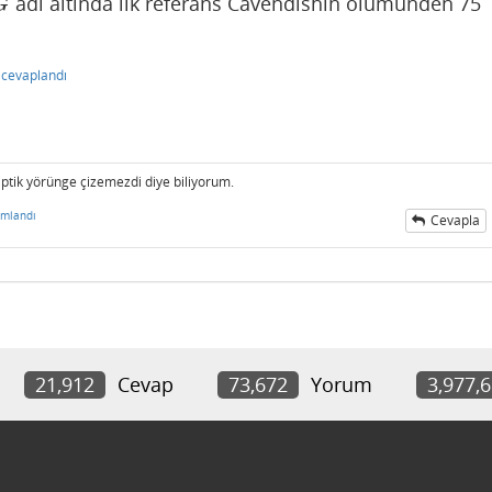
adi altinda ilk referans Cavendishin olumunden 75
G
G
cevaplandı
liptik yörünge çizemezdi diye biliyorum.
umlandı
Cevapla
21,912
Cevap
73,672
Yorum
3,977,