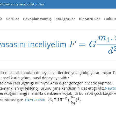
limleri soru cevap platformu
fa
Sorular
Cevaplanmamış
Kategoriler
Bir Soru Sor
Hakkı
.
m
1
=
asasını inceliyelim
F
=
G
m
1
.
m
2
d
F
G
d
k mekanik konuları deneysel verilerden yola çıkılıp yaratılmıştır
ensel kütle çekimi nasıl deneyleyebildi?
talama çapı ,ağırlığı biliniyor.Ama diğer gezegenlerdede yapması
ozamanki en iyi teklonoji ürünü, yine kendisinin icat ettiği bkz:
Newt
gerektiğini hangi mantıkla denkleme koyabildi bu sabit çook küçük 
m
−
11
2
6
,
7.10
(
)
an burası işte.
Bkz:G sabiti
(
).
6
,
7.10
−
11
(
m
k
g
)
2
k
g