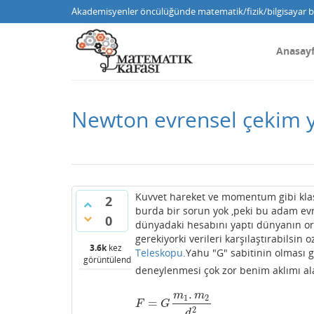
Akademisyenler öncülüğünde matematik/fizik/bilgisayar bi
Anasay
Newton evrensel çekim y
Kuvvet hareket ve momentum gibi klasi
2
burda bir sorun yok ,peki bu adam evr
0
dünyadaki hesabını yaptı dünyanın or
gerekiyorki verileri karşılaştırabilsin 
3.6k
kez
Teleskopu
.Yahu "G" sabitinin olması 
görüntülendi
deneylenmesi çok zor benim aklımı al
.
m
m
1
2
=
F
=
G
m
1
.
m
2
d
2
F
G
2
d