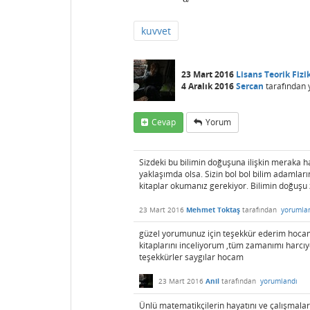
kuvvet
23 Mart 2016
Lisans Teorik Fizi
4 Aralık 2016
Sercan
tarafından
Cevap
Yorum
Sizdeki bu bilimin doğuşuna ilişkin meraka h
yaklaşımda olsa. Sizin bol bol bilim adamların
kitaplar okumanız gerekiyor. Bilimin doğuş
23 Mart 2016
Mehmet Toktaş
tarafından
yorumla
güzel yorumunuz için teşekkür ederim hocam 
kitaplarını inceliyorum ,tüm zamanımı harcı
teşekkürler saygılar hocam
23 Mart 2016
Anil
tarafından
yorumlandı
Ünlü matematikçilerin hayatını ve çalışmala