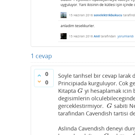
uyguluyor. Yani ikisinin de kütlesi işin için
15 Haziran 2016
sonelektrikbukucu
tarafın
anladim tesekkurler.
15 Haziran 2016
Anil
tarafından
yorumlandı
1
cevap
0
Soyle tarihsel bir cevap lara
0
Principiada kurguluyor. Cok ge
Kitapta
yi hesaplamak icin 
G
G
degisimlerin olculebilecegin
gerceklestirmiyor.
sabiti N
G
G
tarafindan Cavendish tartisi de
Aslinda Cavendish deneyi du