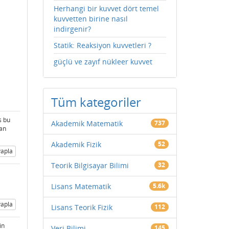
Herhangi bir kuvvet dört temel
kuvvetten birine nasıl
indirgenir?
Statik: Reaksiyon kuvvetleri ?
güçlü ve zayıf nükleer kuvvet
Tüm kategoriler
s bu
Akademik Matematik
737
tan
Akademik Fizik
52
apla
Teorik Bilgisayar Bilimi
32
Lisans Matematik
5.6k
apla
Lisans Teorik Fizik
112
in
Veri Bilimi
145