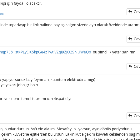
işi için faydalı olacaktır.
Cev
ndı
nde toparlayıp bir link halinde paylaşıcağım sizede ayrı olarak özeldende atarım
Cev
mqp7E&list=PLyElX5kpGe4zTwtIVZqI9ZjO2SnJUWeQb
bu şimdilik yeter sanırım
Cev
ka yapıyorsunuz bay feynman, kuantum elektrodınamıgı)
ıye yazarı john gribbin
rı ve cebrın temel teoremı ıcın 4ıspat dıye
Cev
sun, bunlar dursun. Ay'ı ele alalım. Mesafeyi biliyorsun, ayın dönüş periyodunu
 çekim kuvvetine eşitlersen bulursun. Lakin kütle çekim kuvveti çekilenden bağım
it bir katsayı da olabilir, ama şöyle bir durum var: İkisi de birbirine kütle çekim kuv