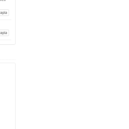
apla
apla