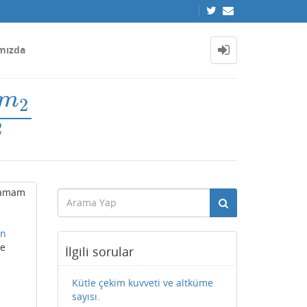
mızda
m
2
2
2
.Tamam
on
ve
İlgili sorular
Kütle çekim kuvveti ve altküme
sayısı.