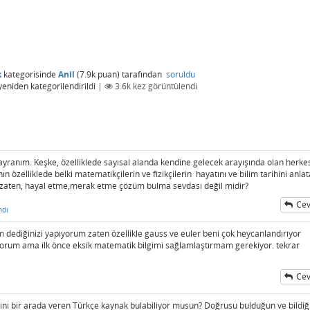
k
kategorisinde
Anil
(
7.9k
puan)
tarafından
soruldu
yeniden kategorilendirildi
|
3.6k
kez görüntülendi
ayranım. Keşke, özelliklede sayısal alanda kendine gelecek arayışında olan herke
ın özelliklede belki matematikçilerin ve fizikçilerin hayatını ve bilim tarihini anla
u zaten, hayal etme,merak etme çözüm bulma sevdası değil midir?
Cev
ndı
dediğinizi yapıyorum zaten özellikle gauss ve euler beni çok heycanlandırıyor
yorum ama ilk önce eksik matematik bilgimi sağlamlaştırmam gerekiyor. tekrar
Cev
rını bir arada veren Türkçe kaynak bulabiliyor musun? Doğrusu bulduğun ve bildiğ