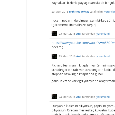
kaynakları bizlerle paylaşırsan sitede bir çok k
23 Mart 2016
Mehmet Toktaş
tarafından
yorumla
hocam notlarımda olması lazım birkaç gün içi
(görememe ihtimalinize karşın)
23 Mart 2016
Anil
tarafından
yorumlandı
https://www.youtube.com/watch?v=m5ZCPv
hocam:)
23 Mart 2016
Anil
tarafından
yorumlandı
Richard feynmanın kitapları var (eminim şa
schodıngerın kıtabı var schodıngerın kedısı d
stephen hawkıngın kıtaplarıda guzel
gausun 2tane var eğri yüzeylerin araştırmala
24 Mart 2016
Anil
tarafından
yorumlandı
Dünyanın kütlesini biliyorsun, çapını biliyor
biliyorsun. Oradan merkezkaç kuvvetini kütle
olabilir 1 eşitlikten ispatlayamayız kütleye eş