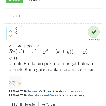
1
cevap
0
0
En İyi Cevap
=
+
ise
z
=
x
+
y
i
z
x
y
i
2
2
2
(
)
=
−
=
(
+
)
(
−
)
R
e
(
z
2
)
=
x
2
−
y
2
=
(
x
+
y
)
(
x
−
y
)
<
0
R
e
z
x
y
x
y
x
y
<
0
olmali. Bu da biri pozitif biri negatif olmali
demek. Buna gore alanlari taramak gerekir.
21 Mart 2016
Sercan
(
25.6k
puan)
tarafından
cevaplandı
21 Mart 2016
Mustafa Kemal Özcan
tarafından
seçilmiş
Ilgili Bir Soru Sor
Yorum