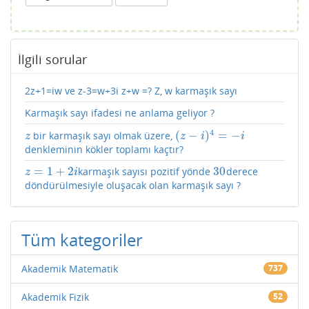
İlgili sorular
2z+1=iw ve z-3=w+3i z+w =? Z, w karmaşık sayı
Karmaşık sayı ifadesi ne anlama geliyor ?
4
(
−
)
=
−
bir karmaşık sayı olmak üzere,
z
(
z
−
i
)
4
=
−
i
z
z
i
i
denkleminin kökler toplamı kaçtır?
=
1
+
2
30
karmaşık sayısı pozitif yönde
derece
z
=
1
+
2
i
30
z
i
döndürülmesiyle oluşacak olan karmaşık sayı ?
Tüm kategoriler
Akademik Matematik
737
Akademik Fizik
52