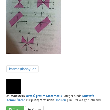
karmaşık-sayılar
21 Mart 2016
Orta Öğretim Matematik
kategorisinde
Mustafa
Kemal Özcan
(
1k
puan)
tarafından
soruldu
|
579
kez görüntülendi
Cevap
Yorum