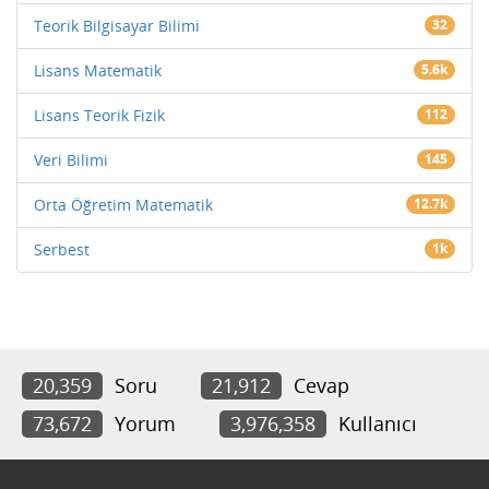
Teorik Bilgisayar Bilimi
32
Lisans Matematik
5.6k
Lisans Teorik Fizik
112
Veri Bilimi
145
Orta Öğretim Matematik
12.7k
Serbest
1k
20,359
Soru
21,912
Cevap
73,672
Yorum
3,976,358
Kullanıcı