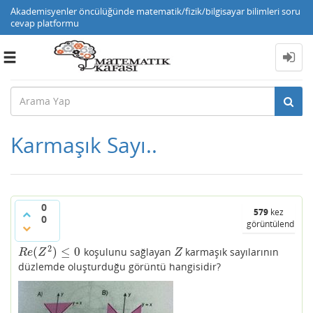
Akademisyenler öncülüğünde matematik/fizik/bilgisayar bilimleri soru
cevap platformu
Toggle
navigation
Karmaşık Sayı..
0
579
kez
0
görüntülendi
2
(
)
≤
0
koşulunu sağlayan
karmaşık sayılarının
R
e
(
Z
2
)
≤
0
Z
R
e
Z
Z
düzlemde oluşturduğu görüntü hangisidir?