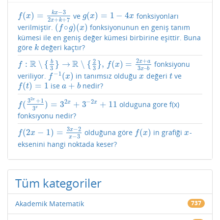
−
3
k
x
(
)
=
(
)
=
1
−
4
ve
fonksiyonları
f
(
x
)
=
k
x
−
3
2
x
+
k
+
7
g
(
x
)
=
1
−
4
x
f
x
g
x
x
2
+
+
7
x
k
(
∘
)
(
)
verilmiştir.
fonksiyonunun en geniş tanım
(
f
∘
g
)
(
x
)
f
g
x
kümesi ile en geniş değer kümesi birbirine eşittir. Buna
göre
değeri kaçtır?
k
k
2
+
2
x
a
R
R
b
:
∖
{
}
→
∖
{
}
,
(
)
=
fonksiyonu
f
:
R
∖
{
b
3
}
→
R
∖
{
2
3
}
,
f
(
x
)
=
2
x
+
a
3
x
–
b
f
f
x
3
3
3
–
x
b
−
1
(
)
veriliyor.
in tanımsız olduğu
değeri
ve
f
−
1
(
x
)
x
t
f
x
x
t
(
)
=
1
+
ise
nedir?
f
(
t
)
=
1
a
+
b
f
t
a
b
2
3
+
1
x
2
−
2
(
)
=
3
+
3
+
11
x
x
olduguna gore f(x)
f
(
3
2
x
+
1
3
x
)
=
3
2
x
+
3
−
2
x
+
11
f
3
x
fonksıyonu nedir?
3
−
2
x
(
2
−
1
)
=
(
)
olduğuna göre
in grafiği
-
f
(
2
x
−
1
)
=
3
x
−
2
x
−
3
f
(
x
)
x
f
x
f
x
x
−
3
x
eksenini hangi noktada keser?
Tüm kategoriler
Akademik Matematik
737