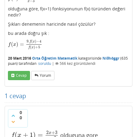
−
3
x
olduğuna göre, f(x+1) fonksiyonunun f(x) türünden değeri
nedir?
Şıkları denemenin haricinde nasıl çözülür?
bu arada doğru şık :
9.
(
)
−
4
f
x
(
)
=
f
(
x
)
=
9.
f
(
x
)
−
4
f
(
x
)
+
5
f
x
(
)
+
5
f
x
20 Mart 2016
Orta Öğretim Matematik
kategorisinde
Níðhöggr
(
635
puan)
tarafından
soruldu
|
566
kez görüntülendi
Cevap
Yorum
1
cevap
0
0
2
+
3
x
(
+
1
)
=
olduguna gore
f
(
x
+
1
)
=
2
x
+
3
x
−
2
f
x