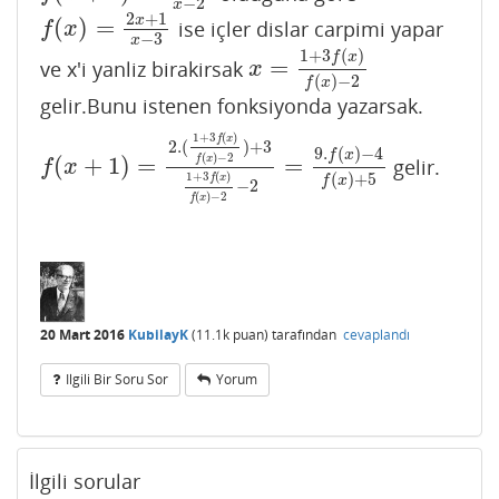
−
2
x
2
+
1
x
(
)
=
ise içler dislar carpimi yapar
f
(
x
)
=
2
x
+
1
x
−
3
f
x
−
3
x
1
+
3
(
)
f
x
=
ve x'i yanliz birakirsak
x
=
1
+
3
f
(
x
)
f
(
x
)
−
2
x
(
)
−
2
f
x
gelir.Bunu istenen fonksiyonda yazarsak.
1
+
3
(
)
f
x
2.
(
)
+
3
9.
(
)
−
4
f
x
(
)
−
2
(
+
1
)
=
=
f
x
gelir.
f
(
x
+
1
)
=
2.
(
1
+
3
f
(
x
)
f
(
x
)
−
2
)
+
3
1
+
3
f
(
x
)
f
(
x
)
−
2
−
2
=
9.
f
(
x
)
−
4
f
(
x
f
x
(
)
+
5
1
+
3
(
)
f
x
f
x
−
2
(
)
−
2
f
x
20 Mart 2016
KubilayK
(
11.1k
puan)
tarafından
cevaplandı
Ilgili Bir Soru Sor
Yorum
İlgili sorular