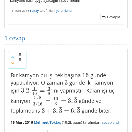
kamyonu nasıl uygulayacağımı çözemedim
16 Mart 2016
ronay
tarafından
yorumlandı
Cevapla
1
cevap
0
0
16
Bir kamyon bu işi tek başına
günde
16
3
yapabiliyor. O zaman
günde iki kamyon
3
3
1
3.2.
=
işin
'ini yapmıştır. Kalan işi üç
3.2.
1
16
=
3
8
16
8
5
/
8
¯
10
=
=
3
,
3
kamyon
günde ve
5
/
8
3
/
16
=
10
3
=
3
,
3
¯
3
3
/
16
¯
¯
3
+
3
,
3
=
6
,
3
toplamda iş
günde biter.
3
+
3
,
3
¯
=
6
,
3
¯
16 Mart 2016
Mehmet Toktaş
(
19.2k
puan)
tarafından
cevaplandı