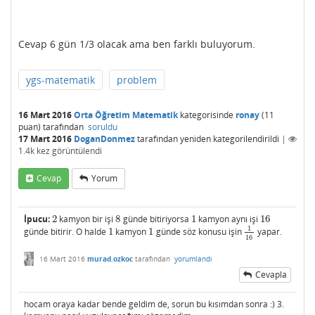
Cevap 6 gün 1/3 olacak ama ben farklı buluyorum.
ygs-matematik
problem
16 Mart 2016
Orta Öğretim Matematik
kategorisinde
ronay
(
11
puan)
tarafından
soruldu
17 Mart 2016
DoganDonmez
tarafından
yeniden kategorilendirildi
|
1.4k
kez görüntülendi
Cevap
Yorum
İpucu:
2
kamyon bir işi
8
günde bitiriyorsa
1
kamyon aynı işi
16
2
8
1
16
1
günde bitirir. O halde
1
kamyon
1
günde söz konusu işin
yapar.
1
1
1
16
16
16 Mart 2016
murad.ozkoc
tarafından
yorumlandı
Cevapla
hocam oraya kadar bende geldim de, sorun bu kısımdan sonra :) 3.