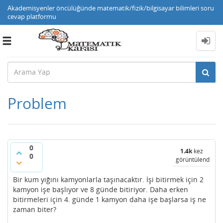
Akademisyenler öncülüğünde matematik/fizik/bilgisayar bilimleri soru
cevap platformu
Toggle
navigation
Problem
0
1.4k
kez
0
görüntülendi
Bir kum yığını kamyonlarla taşınacaktır. İşi bitirmek için 2
kamyon işe başlıyor ve 8 günde bitiriyor. Daha erken
bitirmeleri için 4. günde 1 kamyon daha işe başlarsa iş ne
zaman biter?