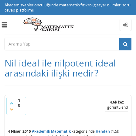
Akademisyenler öncülüğünde matematik/fizik/bilgisayar bilimleri soru
cevap platformu
Toggle
navigation
Nil ideal ile nilpotent ideal
arasındaki ilişki nedir?
1
4.6k
kez
0
görüntülendi
4 Nisan 2015
Akademik Matematik
kategorisinde
Handan
(
1.5k