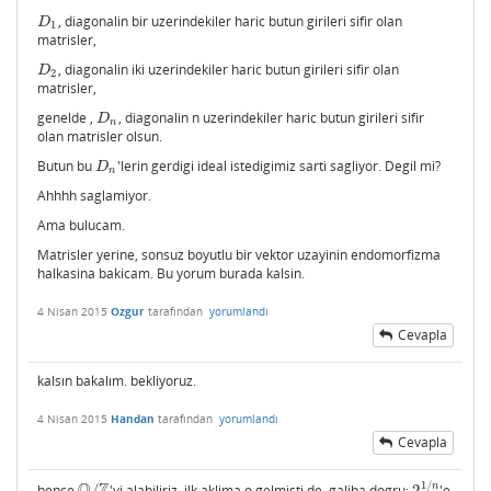
, diagonalin bir uzerindekiler haric butun girileri sifir olan
D
1
D
1
matrisler,
, diagonalin iki uzerindekiler haric butun girileri sifir olan
D
2
D
2
matrisler,
genelde ,
, diagonalin n uzerindekiler haric butun girileri sifir
D
n
D
n
olan matrisler olsun.
Butun bu
'lerin gerdigi ideal istedigimiz sarti sagliyor. Degil mi?
D
n
D
n
Ahhhh saglamiyor.
Ama bulucam.
Matrisler yerine, sonsuz boyutlu bir vektor uzayinin endomorfizma
halkasina bakicam. Bu yorum burada kalsin.
4 Nisan 2015
Ozgur
tarafından
yorumlandı
Cevapla
kalsın bakalım. bekliyoruz.
4 Nisan 2015
Handan
tarafından
yorumlandı
Cevapla
Q
Z
1
/
n
bence
/
'yi alabiliriz. ilk aklima o gelmisti de, galiba dogru:
2
'e