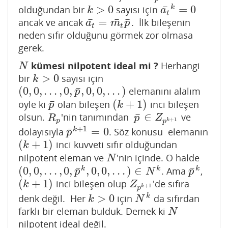
¯
>
0
=
0
k
olduğundan bir
sayısı için
k
>
0
a
t
¯
k
=
0
k
a
t
¯
¯
¯
=
ancak ve ancak
. İlk bileşenin
a
t
¯
=
m
t
¯
p
¯
a
m
p
t
t
neden sıfır olduğunu görmek zor olmasa
gerek.
kümesi nilpotent ideal mi ?
Herhangi
N
N
>
0
bir
sayısı için
k
>
0
k
¯
(
0
,
0
,
.
.
.
,
0
,
,
0
,
0
,
.
.
.
)
elemanını alalım
(
0
,
0
,
.
.
.
,
0
,
p
¯
,
0
,
0
,
.
.
.
)
p
¯
(
+
1
)
öyle ki
olan bileşen
inci bileşen
p
¯
(
k
+
1
)
p
k
¯
∈
olsun.
'nin tanımından
ve
R
p
p
¯
∈
Z
p
k
+
1
R
p
Z
+
1
k
p
p
+
1
¯
=
0
k
dolayısıyla
. Söz konusu elemanın
p
¯
k
+
1
=
0
p
(
+
1
)
inci kuvveti sıfır olduğundan
(
k
+
1
)
k
nilpotent eleman ve
'nin içinde. O halde
N
N
¯
¯
(
0
,
0
,
.
.
.
,
0
,
,
0
,
0
,
.
.
.
)
∈
k
k
k
. Ama
,
(
0
,
0
,
.
.
.
,
0
,
p
¯
k
,
0
,
0
,
.
.
.
)
∈
N
k
p
¯
k
p
N
p
(
+
1
)
inci bileşen olup
'de sıfıra
(
k
+
1
)
Z
p
k
+
1
k
Z
+
1
k
p
>
0
k
denk değil. Her
için
da sıfırdan
k
>
0
N
k
k
N
farklı bir eleman bulduk. Demek ki
N
N
nilpotent ideal değil.