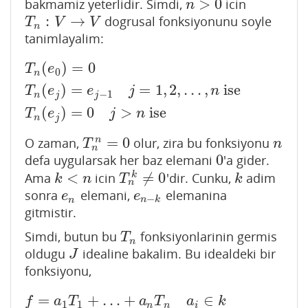
>
0
bakmamiz yeterlidir. Simdi,
icin
n
>
0
n
:
→
dogrusal fonksiyonunu soyle
T
n
:
V
→
V
T
V
V
n
tanimlayalim:
(
)
=
0
T
n
(
e
0
)
=
0
T
n
(
e
j
)
=
e
j
−
1
j
=
1
,
2
,
…
,
n
ise
T
n
(
e
j
)
=
0
j
>
n
ise
T
e
0
n
(
)
=
=
1
,
2
,
…
,
ise
T
e
e
j
n
−
1
n
j
j
(
)
=
0
>
ise
T
e
j
n
n
j
=
0
O zaman,
olur, zira bu fonksiyonu
n
T
n
n
=
0
n
T
n
n
0
defa uygularsak her baz elemani
'a gider.
0
<
≠
0
Ama
icin
'dir. Cunku,
adim
k
k
<
n
T
n
k
≠
0
k
k
n
T
k
n
sonra
elemani,
elemanina
e
n
e
n
−
k
e
e
−
n
n
k
gitmistir.
Simdi, butun bu
fonksiyonlarinin germis
T
n
T
n
oldugu
idealine bakalim. Bu idealdeki bir
J
J
fonksiyonu,
=
+
…
+
∈
f
=
a
1
T
1
+
…
+
a
n
T
n
a
i
∈
k
f
a
T
a
T
a
k
1
1
n
n
i