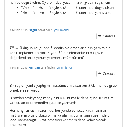
hafifce degistirelim. Oyle bir ideal yazalim ki bir
asal sayisi icin
p
p
n
N
p
"
∀
∈
,
∃
∈
oyle ki
=
0
" onermesi dogru olsun.
∀
a
∈
I
,
∃
n
∈
N
a
p
n
=
0
a
I
n
a
n
N
p
"
∃
∈
,
∀
∈
oyle ki
=
0
" onermesi yanlis olsun.
∃
n
∈
N
,
∀
a
∈
I
a
p
n
=
0
n
a
I
a
4 Nisan 2015
Ozgur
tarafından
yorumlandı
Cevapla
n
=
0
düşünüldüğünde
idealinin elemanlarının
çarpımının
I
n
=
0
I
n
I
I
n
n
sonlu toplamını anlıyoruz. yani
nin elemanlarını bu gözle
I
n
I
değerlendirerek yorum yapmanız mümkün mü?
4 Nisan 2015
Handan
tarafından
yorumlandı
Cevapla
Bir seyleri yanlis yaptigimi hissetmistim yazarken :) Aklima hep grup
ornekleri geliyordu.
Birazdan soyleyecegim seyin buyuk ihtimalle daha guzel bir yazimi
var, su an beceremedim guzelce yazmayi:
Herhangi bir cisim uzerinde, her yonde sonsuza kadar uzanan
matrislerin olusturdugu bir halka alalim. Bu halkanin uzerinde bir
ideal yaratacagiz. Biraz notasyon verirsem daha kolay olacak
anlatmam.