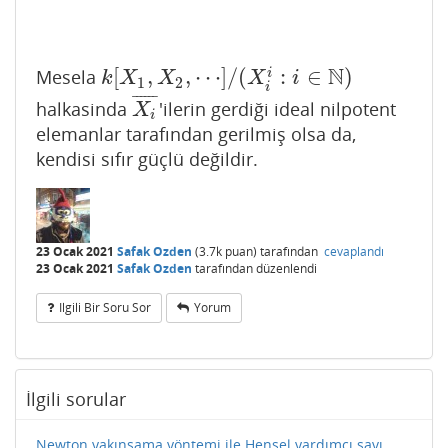
N
[
,
,
⋯
]
/
(
:
∈
)
Mesela
i
k
[
X
1
,
X
2
,
⋯
]
/
(
X
i
i
:
i
∈
N
)
k
X
X
X
i
1
2
i
¯
¯
¯
¯
¯
¯
halkasinda
'ilerin gerdiği ideal nilpotent
X
i
¯
X
i
elemanlar tarafından gerilmiş olsa da,
kendisi sıfır güçlü değildir.
23 Ocak 2021
Safak Ozden
(
3.7k
puan)
tarafından
cevaplandı
23 Ocak 2021
Safak Ozden
tarafından
düzenlendi
Ilgili Bir Soru Sor
Yorum
İlgili sorular
Newton yakınsama yöntemi ile Hensel yardımcı savı