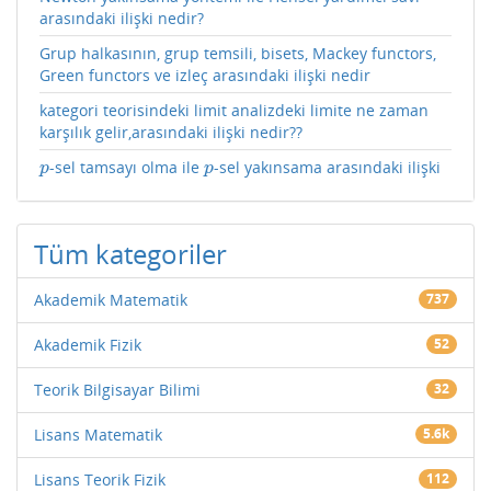
arasındaki ilişki nedir?
Grup halkasının, grup temsili, bisets, Mackey functors,
Green functors ve izleç arasındaki ilişki nedir
kategori teorisindeki limit analizdeki limite ne zaman
karşılık gelir,arasındaki ilişki nedir??
-sel tamsayı olma ile
-sel yakınsama arasındaki ilişki
p
p
p
p
Tüm kategoriler
Akademik Matematik
737
Akademik Fizik
52
Teorik Bilgisayar Bilimi
32
Lisans Matematik
5.6k
Lisans Teorik Fizik
112