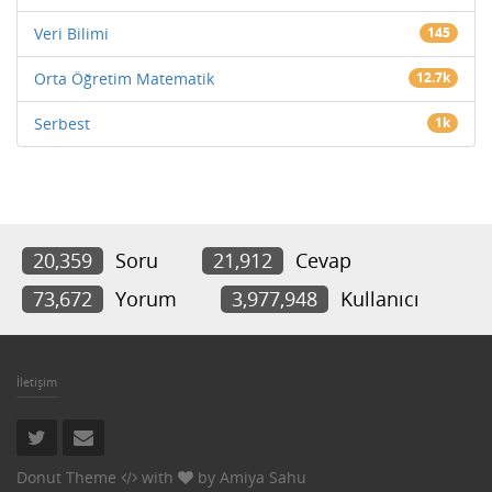
Veri Bilimi
145
Orta Öğretim Matematik
12.7k
Serbest
1k
20,359
Soru
21,912
Cevap
73,672
Yorum
3,977,948
Kullanıcı
İletişim
Donut Theme
with
by
Amiya Sahu