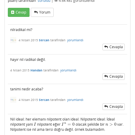
puan)
tarafından
soruldu
|
4.6k
kez görüntülendi
Cevap
Yorum
nilradikal mi?
4 Nisan 2015
Sercan
tarafından
yorumlandı
Cevapla
hayır nil radikal değil.
4 Nisan 2015
Handan
tarafından
yorumlandı
Cevapla
tanimi nedir acaba?
4 Nisan 2015
Sercan
tarafından
yorumlandı
Cevapla
Nil ideal: her elemanı nilpotent olan ideal. Nilpotent ideal: İdeal
n
nilpotent yani
nilpotent eğer
=
0
olacak şekilde bir
>
0
var.
I
I
n
=
0
n
>
0
I
I
n
Nilpotent ise nil ama tersi doğru değil. örnek bulamadım.