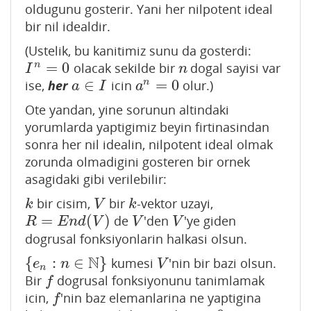
oldugunu gosterir. Yani her nilpotent ideal
bir nil idealdir.
(Ustelik, bu kanitimiz sunu da gosterdi:
=
0
n
olacak sekilde bir
dogal sayisi var
I
n
=
0
n
I
n
∈
=
0
n
ise,
her
icin
olur.)
a
∈
I
a
n
=
0
a
I
a
Ote yandan, yine sorunun altindaki
yorumlarda yaptigimiz beyin firtinasindan
sonra her nil idealin, nilpotent ideal olmak
zorunda olmadigini gosteren bir ornek
asagidaki gibi verilebilir:
bir cisim,
bir
-vektor uzayi,
k
V
k
k
V
k
=
(
)
de
'den
'ye giden
R
=
E
n
d
(
V
)
V
V
R
E
n
d
V
V
V
dogrusal fonksiyonlarin halkasi olsun.
N
{
:
∈
}
kumesi
'nin bir bazi olsun.
{
e
n
:
n
∈
N
}
V
e
n
V
n
Bir
dogrusal fonksiyonunu tanimlamak
f
f
icin,
'nin baz elemanlarina ne yaptigina
f
f