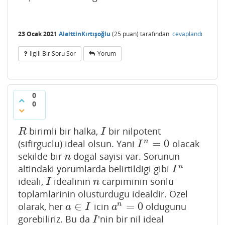
23 Ocak 2021
AlaittinKırtışoğlu
(
25
puan)
tarafından
cevaplandı
Ilgili Bir Soru Sor
Yorum
0
0
birimli bir halka,
bir nilpotent
R
I
R
I
=
0
n
(sifirguclu) ideal olsun. Yani
olacak
I
n
=
0
I
sekilde bir
dogal sayisi var. Sorunun
n
n
n
altindaki yorumlarda belirtildigi gibi
I
n
I
ideali,
idealinin
carpiminin sonlu
I
n
I
n
toplamlarinin olusturdugu idealdir. Ozel
∈
=
0
n
olarak, her
icin
oldugunu
a
∈
I
a
n
=
0
a
I
a
gorebiliriz. Bu da
'nin bir nil ideal
I
I