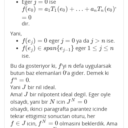
=
0
Eger
ise
j
=
0
j
(
)
=
(
)
+
…
+
(
)
'
f
(
e
0
)
=
a
1
T
1
(
e
0
)
+
…
+
a
n
T
n
(
e
0
)
=
0
f
e
a
T
e
a
T
e
0
1
1
0
0
n
n
=
0
dir.
Yani,
(
)
=
0
=
0
>
eger
ya da
ise.
f
(
e
j
)
=
0
j
=
0
j
>
n
f
e
j
j
n
j
(
)
∈
{
}
1
≤
≤
eger
f
(
e
j
)
∈
s
p
a
n
{
e
j
−
1
}
1
≤
j
≤
n
f
e
s
p
a
n
e
j
n
−
1
j
j
ise.
Bu da gosteriyor ki,
'yi
defa uygularsak
f
n
f
n
0
butun baz elemanlari
'a gider. Demek ki
0
=
0
n
.
f
n
=
0
f
Yani
bir nil ideal.
J
J
Ama!
bir nilpotent ideal degil. Eger oyle
J
J
=
0
N
olsaydi, yani bir
icin
N
J
N
=
0
N
J
olsaydi, ikinci paragrafta parantez icinde
tekrar ettigimiz sonuctan oturu, her
∈
=
0
N
icin,
olmasini beklerdik. Ama
f
∈
J
f
N
=
0
f
J
f