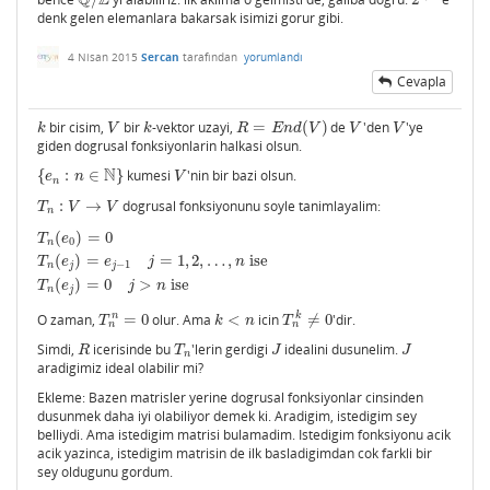
Q
/
Z
2
1
/
n
denk gelen elemanlara bakarsak isimizi gorur gibi.
4 Nisan 2015
Sercan
tarafından
yorumlandı
Cevapla
bir cisim,
bir
-vektor uzayi,
=
(
)
de
'den
'ye
k
V
k
R
=
E
n
d
(
V
)
V
V
k
V
k
R
E
n
d
V
V
V
giden dogrusal fonksiyonlarin halkasi olsun.
N
{
:
∈
}
kumesi
'nin bir bazi olsun.
{
e
n
:
n
∈
N
}
V
e
n
V
n
:
→
dogrusal fonksiyonunu soyle tanimlayalim:
T
n
:
V
→
V
T
V
V
n
(
)
=
0
T
n
(
e
0
)
=
0
T
n
(
e
j
)
=
e
j
−
1
j
=
1
,
2
,
…
,
n
ise
T
n
(
e
j
)
=
0
j
>
n
ise
T
e
0
n
(
)
=
=
1
,
2
,
…
,
ise
T
e
e
j
n
−
1
n
j
j
(
)
=
0
>
ise
T
e
j
n
n
j
n
k
O zaman,
=
0
olur. Ama
<
icin
≠
0
'dir.
T
n
n
=
0
k
<
n
T
n
k
≠
0
T
k
n
T
n
n
Simdi,
icerisinde bu
'lerin gerdigi
idealini dusunelim.
R
T
n
J
J
R
T
J
J
n
aradigimiz ideal olabilir mi?
Ekleme: Bazen matrisler yerine dogrusal fonksiyonlar cinsinden
dusunmek daha iyi olabiliyor demek ki. Aradigim, istedigim sey
belliydi. Ama istedigim matrisi bulamadim. Istedigim fonksiyonu acik
acik yazinca, istedigim matrisin de ilk basladigimdan cok farkli bir
sey oldugunu gordum.