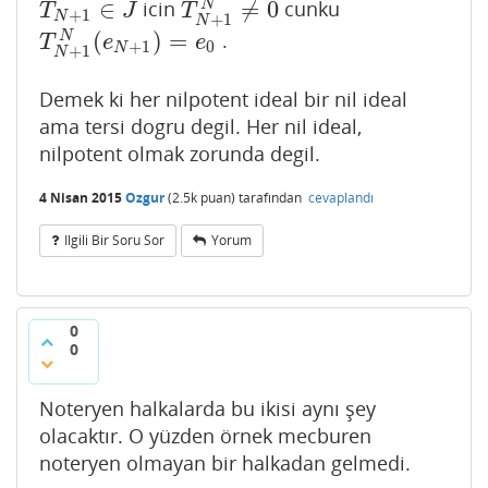
∈
≠
0
icin
cunku
N
T
N
+
1
∈
J
T
N
+
1
N
≠
0
T
J
T
+
1
N
+
1
N
(
)
=
.
N
T
N
+
1
N
(
e
N
+
1
)
=
e
0
T
e
e
+
1
0
N
+
1
N
Demek ki her nilpotent ideal bir nil ideal
ama tersi dogru degil. Her nil ideal,
nilpotent olmak zorunda degil.
4 Nisan 2015
Ozgur
(
2.5k
puan)
tarafından
cevaplandı
Ilgili Bir Soru Sor
Yorum
0
0
Noteryen halkalarda bu ikisi aynı şey
olacaktır. O yüzden örnek mecburen
noteryen olmayan bir halkadan gelmedi.