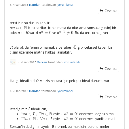
4 Nisan 2015
Handan
tarafından
yorumlandı
Cevapla
tersi icin su dusunulebilir:
N
her
∈
icin (bazilari icin olmasa da olur ama sonsuza gitsin) bir
n
∈
N
n
−
1
n
n
adet
∈
var ki
=
0
ve
≠
0
. Bu da ters ornegi verir.
a
∈
R
a
n
=
0
a
n
−
1
≠
0
a
R
a
a
C
olarak da (emin olmamakla beraber)
gibi cebirsel kapali bir
R
C
R
cisim uzerinde matris halkasi alinabilir.
4 Nisan 2015
Sercan
tarafından
yorumlandı
Cevapla
Hangi ideali aldık? Matris halkası için pek çok ideal durumu var.
4 Nisan 2015
Handan
tarafından
yorumlandı
Cevapla
Istedigimiz
ideali icin,
I
I
N
n
"
∀
∈
,
∃
∈
oyle ki
=
0
" onermesi dogru olmali.
∀
a
∈
I
,
∃
n
∈
N
a
n
=
0
a
I
n
a
N
n
"
∃
∈
,
∀
∈
oyle ki
=
0
" onermesi yanlis olmali.
∃
n
∈
N
,
∀
a
∈
I
a
n
=
0
n
a
I
a
Sercan'in dediginin aynisi. Bir ornek bulmak icin, bu onermeleri