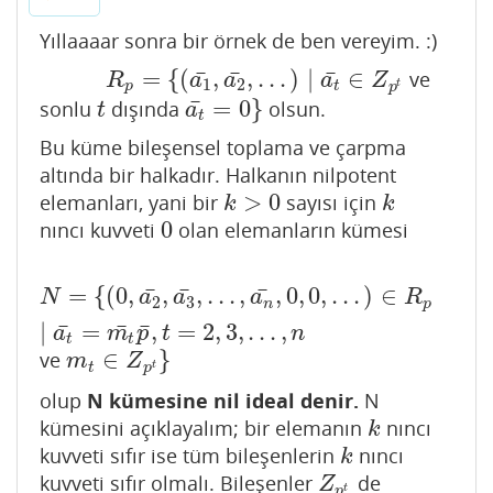
Yıllaaaar sonra bir örnek de ben vereyim. :)
¯
¯
¯
=
{
(
,
,
.
.
.
)
∣
∈
ve
R
p
=
{
(
a
1
¯
,
a
2
¯
,
.
.
.
)
∣
a
t
¯
∈
Z
p
t
R
a
a
a
Z
1
2
t
p
t
p
¯
=
0
}
sonlu
dışında
olsun.
t
a
t
¯
=
0
}
t
a
t
Bu küme bileşensel toplama ve çarpma
altında bir halkadır. Halkanın nilpotent
>
0
elemanları, yani bir
sayısı için
k
>
0
k
k
k
0
nıncı kuvveti
olan elemanların kümesi
0
¯
¯
¯
=
{
(
0
,
,
,
.
.
.
,
,
0
,
0
,
.
.
.
)
∈
N
=
{
(
0
,
a
2
¯
,
a
3
¯
,
.
.
.
,
a
n
¯
,
0
,
0
,
.
.
.
)
∈
R
p
∣
a
t
¯
=
m
t
¯
p
¯
,
t
=
2
,
3
,
.
.
N
a
a
a
R
2
3
n
p
¯
¯
¯
∣
=
,
=
2
,
3
,
.
.
.
,
a
m
p
t
n
t
t
∈
}
ve
m
t
∈
Z
p
t
}
m
Z
t
t
p
olup
N kümesine nil ideal denir.
N
kümesini açıklayalım; bir elemanın
nıncı
k
k
kuvveti sıfır ise tüm bileşenlerin
nıncı
k
k
kuvveti sıfır olmalı. Bileşenler
de
Z
p
t
Z
t
p