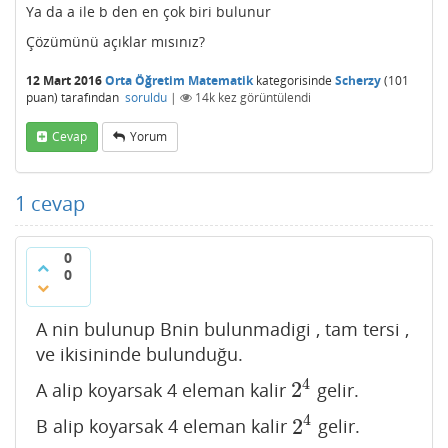
Ya da a ile b den en çok biri bulunur
Çözümünü açıklar mısınız?
12 Mart 2016
Orta Öğretim Matematik
kategorisinde
Scherzy
(
101
puan)
tarafından
soruldu
|
14k
kez görüntülendi
Cevap
Yorum
1
cevap
0
0
A nin bulunup Bnin bulunmadigi , tam tersi ,
ve ikisininde bulunduğu.
4
2
A alip koyarsak 4 eleman kalir
gelir.
2
4
4
2
B alip koyarsak 4 eleman kalir
gelir.
2
4