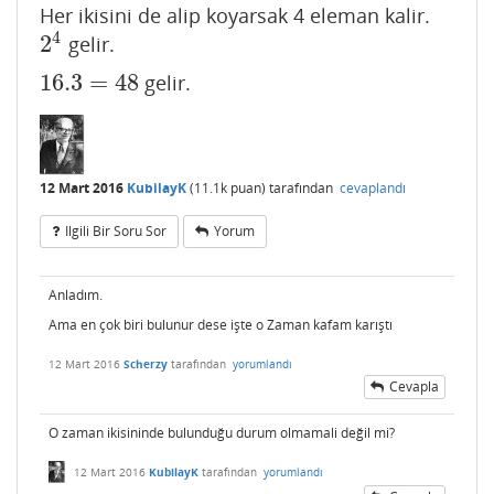
Her ikisini de alip koyarsak 4 eleman kalir.
4
2
gelir.
2
4
16.3
=
48
gelir.
16.3
=
48
12 Mart 2016
KubilayK
(
11.1k
puan)
tarafından
cevaplandı
Ilgili Bir Soru Sor
Yorum
Anladım.
Ama en çok biri bulunur dese işte o Zaman kafam karıştı
12 Mart 2016
Scherzy
tarafından
yorumlandı
Cevapla
O zaman ikisininde bulunduğu durum olmamali değil mi?
12 Mart 2016
KubilayK
tarafından
yorumlandı