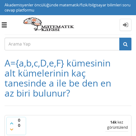
Akademisyenler öncülüğünde matematik/fizik/bilgisayar bilimleri soru
cevap platformu
Toggle
navigation
A={a,b,c,D,e,F} kümesinin
alt kümelerinin kaç
tanesinde a ile be den en
az biri bulunur?
0
14k
kez
0
görüntülendi