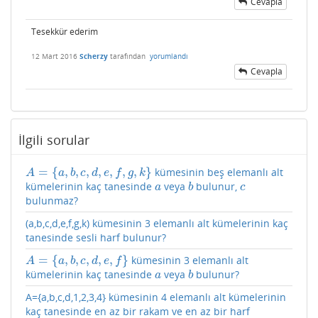
Cevapla
Tesekkür ederim
12 Mart 2016
Scherzy
tarafından
yorumlandı
Cevapla
İlgili sorular
=
{
,
,
,
,
,
,
,
}
kümesinin beş elemanlı alt
A
=
{
a
,
b
,
c
,
d
,
e
,
f
,
g
,
k
}
A
a
b
c
d
e
f
g
k
kümelerinin kaç tanesinde
veya
bulunur,
a
b
c
a
b
c
bulunmaz?
(a,b,c,d,e,f,g,k) kümesinin 3 elemanlı alt kümelerinin kaç
tanesinde sesli harf bulunur?
=
{
,
,
,
,
,
}
kümesinin 3 elemanlı alt
A
=
{
a
,
b
,
c
,
d
,
e
,
f
}
A
a
b
c
d
e
f
kümelerinin kaç tanesinde
veya
bulunur?
a
b
a
b
A={a,b,c,d,1,2,3,4} kümesinin 4 elemanlı alt kümelerinin
kaç tanesinde en az bir rakam ve en az bir harf