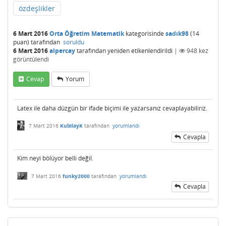
özdeşlikler
6 Mart 2016
Orta Öğretim Matematik
kategorisinde
sadık98
(
14
puan)
tarafından
soruldu
6 Mart 2016
alpercay
tarafından
yeniden etikenlendirildi
|
948
kez
görüntülendi
Cevap
Yorum
Latex ile daha düzgün bir ifade biçimi ile yazarsanız cevaplayabiliriz.
7 Mart 2016
KubilayK
tarafından
yorumlandı
Cevapla
Kim neyi bölüyor belli değil.
7 Mart 2016
funky2000
tarafından
yorumlandı
Cevapla