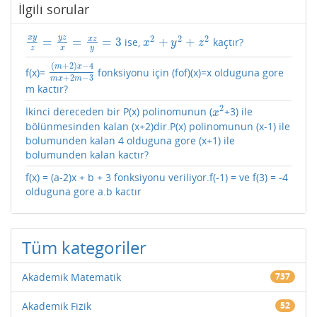
İlgili sorular
x
y
y
z
2
2
2
x
z
=
=
=
3
+
+
ise,
kaçtır?
x
y
z
=
y
z
x
=
x
z
y
=
3
x
2
+
y
2
+
z
2
x
y
z
z
x
y
(
+
2
)
−
4
m
x
f(x)=
fonksiyonu için (fof)(x)=x olduguna gore
(
m
+
2
)
x
−
4
m
x
+
2
m
−
3
+
2
−
3
m
x
m
m kactır?
2
İkinci dereceden bir P(x) polinomunun (
+3) ile
x
2
x
bölünmesinden kalan (x+2)dir.P(x) polinomunun (x-1) ile
bolumunden kalan 4 olduguna gore (x+1) ile
bolumunden kalan kactır?
f(x) = (a-2)x + b + 3 fonksiyonu veriliyor.f(-1) = ve f(3) = -4
olduguna gore a.b kactır
Tüm kategoriler
Akademik Matematik
737
Akademik Fizik
52