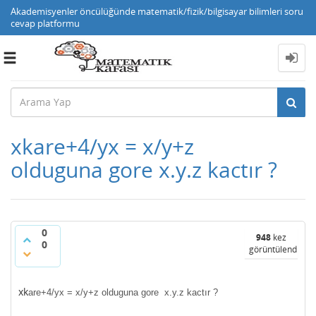
Akademisyenler öncülüğünde matematik/fizik/bilgisayar bilimleri soru
cevap platformu
Toggle
navigation
xkare+4/yx = x/y+z
olduguna gore x.y.z kactır ?
0
948
kez
0
görüntülendi
xk
are+4/yx = x/y+z oldugun
a gore x.y.z k
actır ?