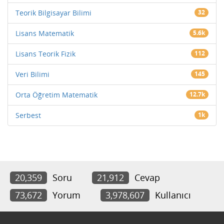
Teorik Bilgisayar Bilimi
32
Lisans Matematik
5.6k
Lisans Teorik Fizik
112
Veri Bilimi
145
Orta Öğretim Matematik
12.7k
Serbest
1k
20,359
Soru
21,912
Cevap
73,672
Yorum
3,978,607
Kullanıcı