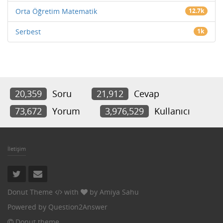
Orta Öğretim Matematik
12.7k
Serbest
1k
20,359
Soru
21,912
Cevap
73,672
Yorum
3,976,529
Kullanıcı
İletişim
Donut Theme
with
by
Amiya Sahu
Powered by
Question2Answer
Donut theme