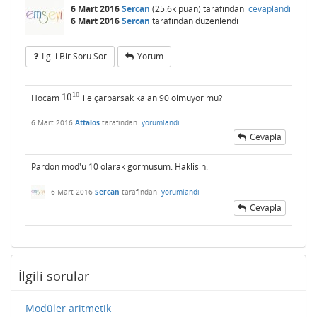
6 Mart 2016
Sercan
(
25.6k
puan)
tarafından
cevaplandı
6 Mart 2016
Sercan
tarafından
düzenlendi
Ilgili Bir Soru Sor
Yorum
10
Hocam
10
ile çarparsak kalan 90 olmuyor mu?
10
10
6 Mart 2016
Attalos
tarafından
yorumlandı
Cevapla
Pardon mod'u 10 olarak gormusum. Haklisin.
6 Mart 2016
Sercan
tarafından
yorumlandı
Cevapla
İlgili sorular
Modüler aritmetik