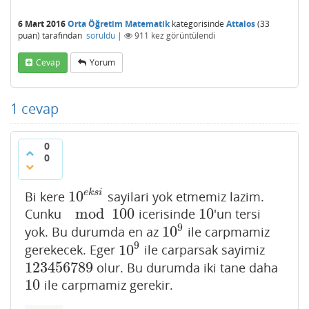
6 Mart 2016
Orta Öğretim Matematik
kategorisinde
Attalos
(
33
puan)
tarafından
soruldu
|
911
kez görüntülendi
Cevap
Yorum
1
cevap
0
0
10
e
k
s
i
Bi kere
sayilari yok etmemiz lazim.
10
e
k
s
i
mod
100
10
Cunku
icerisinde
'un tersi
mod
100
10
9
10
yok. Bu durumda en az
ile carpmamiz
10
9
9
10
gerekecek. Eger
ile carparsak sayimiz
10
9
123456789
olur. Bu durumda iki tane daha
123456789
10
ile carpmamiz gerekir.
10