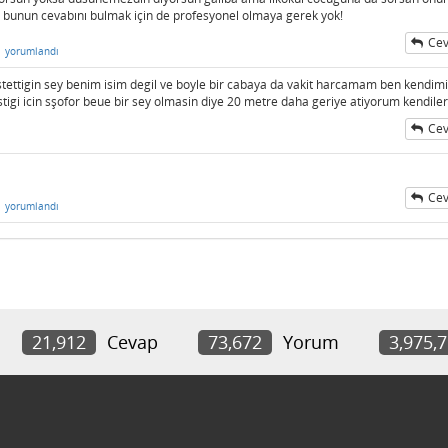
ir bunun cevabını bulmak için de profesyonel olmaya gerek yok!
Cev
n
yorumlandı
tettigin sey benim isim degil ve boyle bir cabaya da vakit harcamam ben kendimi
stigi icin sşofor beue bir sey olmasin diye 20 metre daha geriye atiyorum kendileri
Cev
Cev
n
yorumlandı
21,912
Cevap
73,672
Yorum
3,975,