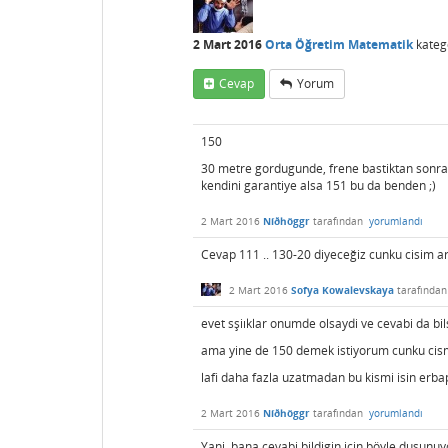
2 Mart 2016
Orta Öğretim Matematik
kateg
Cevap
Yorum
150
30 metre gordugunde, frene bastiktan sonra
kendini garantiye alsa 151 bu da benden ;)
2 Mart 2016
Níðhöggr
tarafından
yorumlandı
Cevap 111 .. 130-20 diyeceğiz cunku cisim ar
2 Mart 2016
Sofya Kowalevskaya
tarafında
evet sşiıklar onumde olsaydi ve cevabi da bi
ama yine de 150 demek istiyorum cunku cism
lafi daha fazla uzatmadan bu kismi isin erbap
2 Mart 2016
Níðhöggr
tarafından
yorumlandı
Yani bana cevabi bildigin için böyle dusun