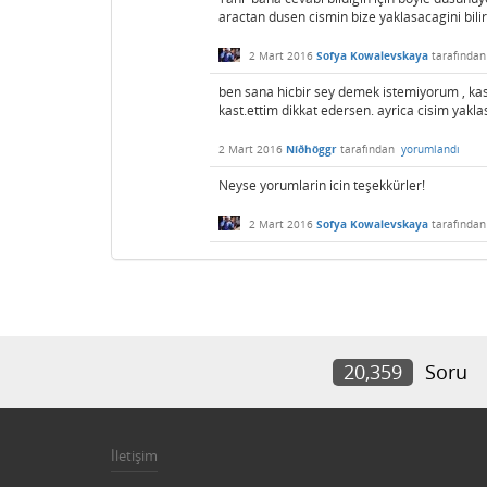
aractan dusen cismin bize yaklasacagini bil
2 Mart 2016
Sofya Kowalevskaya
tarafında
ben sana hicbir sey demek istemiyorum , kas
kast.ettim dikkat edersen. ayrica cisim yakla
2 Mart 2016
Níðhöggr
tarafından
yorumlandı
Neyse yorumlarin icin teşekkürler!
2 Mart 2016
Sofya Kowalevskaya
tarafında
20,359
Soru
İletişim