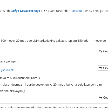
orisinde
Sofya Kowalevskaya
(
157
puan)
tarafından
soruldu
|
2.7k
kez görün
 100 metre, 20 metrede cisim arkadakine yaklasti, toplam 150 eder. 1 metre de
Cev
aca yaklaşır :))
Cev
n
yorumlandı
lseydim bunu dusunebilirdim ;)
i duser dusmez mi gordu dustukten ve 20 metre bu yana geldikten sonra mi!
larina birakayim ;)
Cev
uyorsun yoksa dusunemezdin diyorsun galiba ama ilkokul cocuguna da sorsan onu