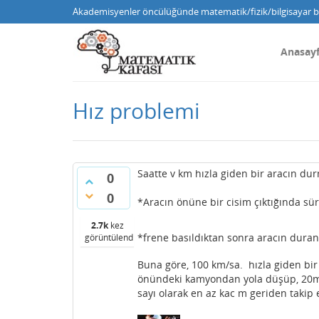
Akademisyenler öncülüğünde matematik/fizik/bilgisayar bi
Anasay
Hız problemi
Saatte v km hızla giden bir aracın durm
0
0
*Aracın önüne bir cisim çıktığında sü
2.7k
kez
*frene basıldıktan sonra aracın durana
görüntülendi
Buna göre, 100 km/sa. hızla giden bir
önündeki kamyondan yola düşüp, 20m
sayı olarak en az kac m geriden takip 