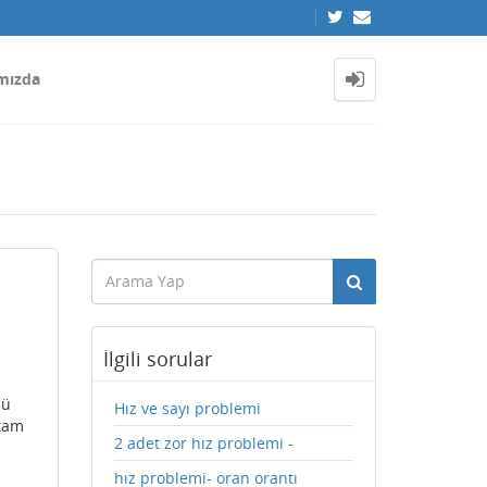
mızda
İlgili sorular
sü
Hız ve sayı problemi
tam
2 adet zor hız problemi -
hız problemi- oran orantı