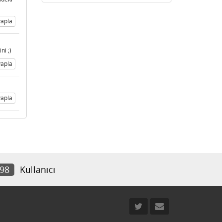
apla
ni ;)
apla
apla
798
Kullanıcı