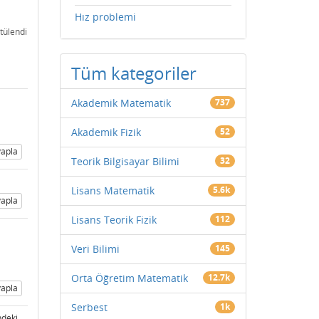
Hız problemi
tülendi
Tüm kategoriler
Akademik Matematik
737
Akademik Fizik
52
apla
Teorik Bilgisayar Bilimi
32
Lisans Matematik
5.6k
apla
Lisans Teorik Fizik
112
Veri Bilimi
145
Orta Öğretim Matematik
12.7k
apla
Serbest
1k
ndeki