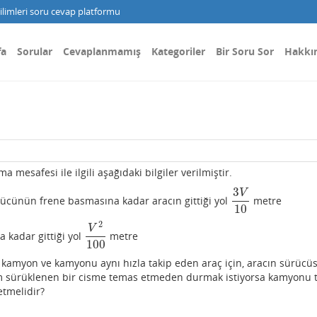
limleri soru cevap platformu
fa
Sorular
Cevaplanmamış
Kategoriler
Bir Soru Sor
Hakkı
a mesafesi ile ilgili aşağıdaki bilgiler verilmiştir.
3
V
rücünün frene basmasına kadar aracın gittiği yol
metre
3
V
10
10
2
V
 kadar gittiği yol
metre
V
2
100
100
 kamyon ve kamyonu aynı hızla takip eden araç için, aracın sürücü
 sürüklenen bir cisme temas etmeden durmak istiyorsa kamyonu 
etmelidir?