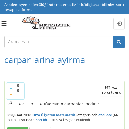
Akademisyenler öncülüğünde matematik/fizik/bilgisayar bilimleri soru
cevap platformu
Toggle
navigation
carpanlarina ayirma
0
974
kez
0
görüntülendi
2
−
−
+
ifadesinin carpanlari nedir ?
x
2
−
n
x
−
x
+
n
x
n
x
x
n
28 Şubat 2016
Orta Öğretim Matematik
kategorisinde
ezel ece
(
66
puan)
tarafından
soruldu
|
974
kez görüntülendi