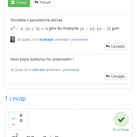
Cevap
Yorum
Öncelikle x parantezine alirsak
2
−
.
(
+
1
)
+
gelir.Bu ifadeyide
(
−
)
.
(
−
1
)
gelir.
x
2
−
x
.
(
n
+
1
)
+
n
(
x
−
n
)
.
(
x
−
1
)
x
x
n
n
x
n
x
28 Şubat 2016
KubilayK
tarafından
yorumlandı
Cevapla
Nasil boyle buldunuz hic anlamadim ?
29 Şubat 2016
ezel ece
tarafından
yorumlandı
Cevapla
1
cevap
0
0
En İyi Cevap
2