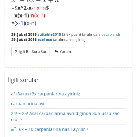
−
−
+
x
2
−
n
x
−
x
+
n
x
n
x
x
n
=$
x^2-x
-nx+n
$
=
x(x-1)
-n(x-1)
=
(x-1)
(x-n)
29 Şubat 2016
suitable2015
(
3.9k
puan)
tarafından
cevaplandı
29 Şubat 2016
ezel ece
tarafından
seçilmiş
Ilgili Bir Soru Sor
Yorum
İlgili sorular
a²+3a+ax+3x carpanlarina ayiriniz
carpanlarina ayir
24! + 25! Asal carpanlarina ayrildiginda 3ün üssü kac
olur ?
2
-6x + 10 carpanlarina nasil ayrilir ?
x
2
x