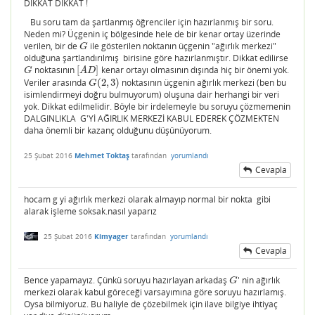
DİKKAT DİKKAT !
Bu soru tam da şartlanmış öğrenciler için hazırlanmış bir soru.
Neden mi? Üçgenin iç bölgesinde hele de bir kenar ortay üzerinde
verilen, bir de
ile gösterilen noktanın üçgenin "ağırlık merkezi"
G
G
olduğuna şartlandırılmış birisine göre hazırlanmıştır. Dikkat edilirse
noktasının
[
]
kenar ortayı olmasının dışında hiç bir önemi yok.
G
[
A
D
]
G
A
D
Veriler arasında
(
2
,
3
)
noktasının üçgenin ağırlık merkezi (ben bu
G
(
2
,
3
)
G
isimlendirmeyi doğru bulmuyorum) oluşuna dair herhangi bir veri
yok. Dikkat edilmelidir. Böyle bir irdelemeyle bu soruyu çözmemenin
DALGINLIKLA G'Yİ AĞIRLIK MERKEZİ KABUL EDEREK ÇÖZMEKTEN
daha önemli bir kazanç olduğunu düşünüyorum.
25 Şubat 2016
Mehmet Toktaş
tarafından
yorumlandı
Cevapla
hocam g yi ağırlık merkezi olarak almayıp normal bir nokta gibi
alarak işleme soksak.nasıl yaparız
25 Şubat 2016
Kimyager
tarafından
yorumlandı
Cevapla
Bence yapamayız. Çünkü soruyu hazırlayan arkadaş
' nin ağırlık
G
G
merkezi olarak kabul göreceği varsayımına göre soruyu hazırlamış.
Oysa bilmiyoruz. Bu haliyle de çözebilmek için ilave bilgiye ihtiyaç