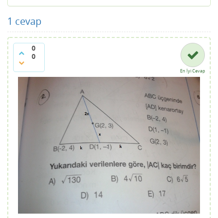
1
cevap
0
0
En İyi Cevap