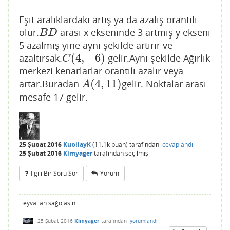
Eşit aralıklardaki artış ya da azalış orantılı
olur.
arası x ekseninde 3 artmış y ekseni
B
D
B
D
5 azalmış yine aynı şekilde artırır ve
(
4
,
−
6
)
azaltırsak.
gelir.Aynı şekilde Ağırlık
C
(
4
,
−
6
)
C
merkezi kenarlarlar orantılı azalır veya
(
4
,
11
)
artar.Buradan
gelir. Noktalar arası
A
(
4
,
11
)
A
mesafe 17 gelir.
25 Şubat 2016
KubilayK
(
11.1k
puan)
tarafından
cevaplandı
25 Şubat 2016
Kimyager
tarafından
seçilmiş
Ilgili Bir Soru Sor
Yorum
eyvallah sağolasın
25 Şubat 2016
Kimyager
tarafından
yorumlandı