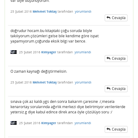
var diye düşünüyorum.
25 Şubat 2016
Mehmet Toktaş
tarafından
yorumlandı
Cevapla
doğrudur hocam.bu kitaptaki çoğu soruda böyle
takılıyorum.çözümleri gelse bile kendime göre ispat
yapamıyorum.çoğunda eksik bilgi var bence.
25 Şubat 2016
Kimyager
tarafından
yorumlandı
Cevapla
O zaman kaynağı değiştirmelisin.
25 Şubat 2016
Mehmet Toktaş
tarafından
yorumlandı
Cevapla
sınava çok az kaldı.ygs den sonra bakarım çaresine :/,mesela
kenarortay sorularında ağırlık merkezi diye belirtmiyor.verilenlerde
yetersiz.g diye kabul edince direk anca öyle çözülüyo soru :/
25 Şubat 2016
Kimyager
tarafından
yorumlandı
Cevapla