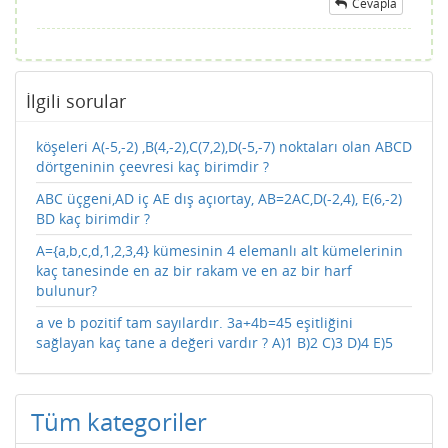
Cevapla
İlgili sorular
köşeleri A(-5,-2) ,B(4,-2),C(7,2),D(-5,-7) noktaları olan ABCD
dörtgeninin çeevresi kaç birimdir ?
ABC üçgeni,AD iç AE dış açıortay, AB=2AC,D(-2,4), E(6,-2)
BD kaç birimdir ?
A={a,b,c,d,1,2,3,4} kümesinin 4 elemanlı alt kümelerinin
kaç tanesinde en az bir rakam ve en az bir harf
bulunur?
a ve b pozitif tam sayılardır. 3a+4b=45 eşitliğini
sağlayan kaç tane a değeri vardır ? A)1 B)2 C)3 D)4 E)5
Tüm kategoriler