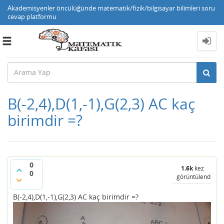
Akademisyenler öncülüğünde matematik/fizik/bilgisayar bilimleri soru
cevap platformu
Toggle
navigation
B(-2,4),D(1,-1),G(2,3) AC kaç
birimdir =?
0
1.6k
kez
0
görüntülendi
B(-2,4),D(1,-1),G(2,3) AC kaç birimdir =?