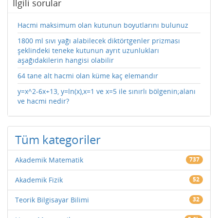
İlgili sorular
Hacmi maksimum olan kutunun boyutlarını bulunuz
1800 ml sıvı yağı alabilecek diktörtgenler prizması
şeklindeki teneke kutunun ayrıt uzunlukları
aşağıdakilerin hangisi olabilir
64 tane alt hacmi olan küme kaç elemandır
y=x^2-6x+13, y=ln(x),x=1 ve x=5 ile sınırlı bölgenin;alanı
ve hacmi nedir?
Tüm kategoriler
Akademik Matematik
737
Akademik Fizik
52
Teorik Bilgisayar Bilimi
32