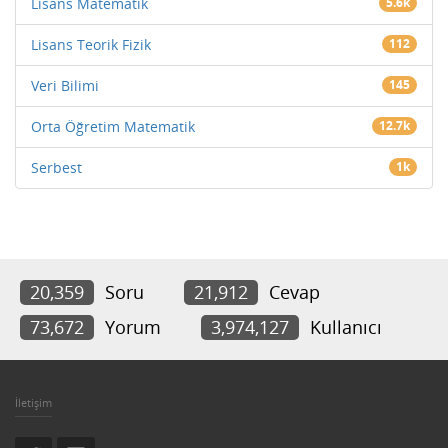
Lisans Matematik
5.6k
Lisans Teorik Fizik
112
Veri Bilimi
145
Orta Öğretim Matematik
12.7k
Serbest
1k
20,359
Soru
21,912
Cevap
73,672
Yorum
3,974,127
Kullanıcı
İletişim