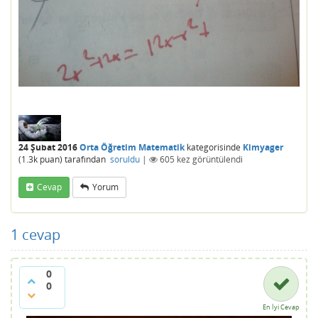
24 Şubat 2016
Orta Öğretim Matematik
kategorisinde
Kimyager
(
1.3k
puan)
tarafından
soruldu
|
605
kez görüntülendi
Cevap
Yorum
1
cevap
0
0
En İyi Cevap