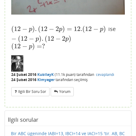
(
12
−
)
.
(
12
−
2
)
=
12.
(
12
−
)
ise
(
12
−
p
)
.
(
12
−
2
p
)
=
12.
(
12
−
p
)
−
(
12
−
p
)
.
(
12
−
2
p
)
p
p
p
−
(
12
−
)
.
(
12
−
2
)
p
p
(
12
−
)
=
?
(
12
−
p
)
=
?
p
24 Şubat 2016
KubilayK
(
11.1k
puan)
tarafından
cevaplandı
24 Şubat 2016
Kimyager
tarafından
seçilmiş
Ilgili Bir Soru Sor
Yorum
İlgili sorular
Bir ABC ügeninde IABI=13, IBCI=14 ve IACI=15 'tir. AB, BC