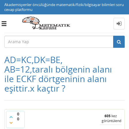
Akademisyenler öncülüğünde matematik/fizik/bilgisayar bilimleri soru
cevap platformu
Toggle
navigation
AD=KC,DK=BE,
AB=12,taralı bölgenin alanı
ile ECKF dörtgeninin alanı
eşittir.x kaçtır ?
0
605
kez
0
görüntülendi