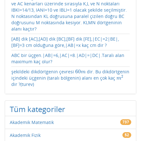
ve AC kenarları üzerinde sırasıyla K,L ve N noktaları
IBKI=14/13, IANI=10 ve IBLI=1 olacak şekilde seçilmiştir.
N noktasından KL doğrusuna paralel çizilen doğru BC
doğrusunu M noktasında kesiyor. KLMN dörtgeninin
alanı kaçtır?
[AB] dik [AC],[AD] dik [BC],[BF] dik [FE],|EC|=2|BE|,
[BF]=3 cm olduğuna göre,|AB|=x kaç cm dir ?
ABC bir üçgen.|AB|=6,|AC|=8.|AD|=|DC|.Taralı alan
maximum kaç olur?
60
şekildeki dikdörtgenin çevresi
dir. Bu dikdörtgenin
60
m
m
2
içindeki üçgenin (taralı bölgenin) alanı en çok kaç
m
2
m
dir ?(turev)
Tüm kategoriler
Akademik Matematik
737
Akademik Fizik
52