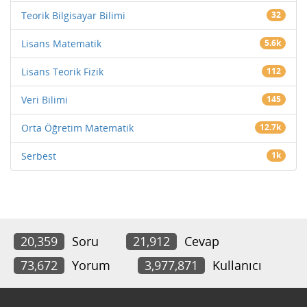
Teorik Bilgisayar Bilimi
32
Lisans Matematik
5.6k
Lisans Teorik Fizik
112
Veri Bilimi
145
Orta Öğretim Matematik
12.7k
Serbest
1k
20,359
Soru
21,912
Cevap
73,672
Yorum
3,977,871
Kullanıcı