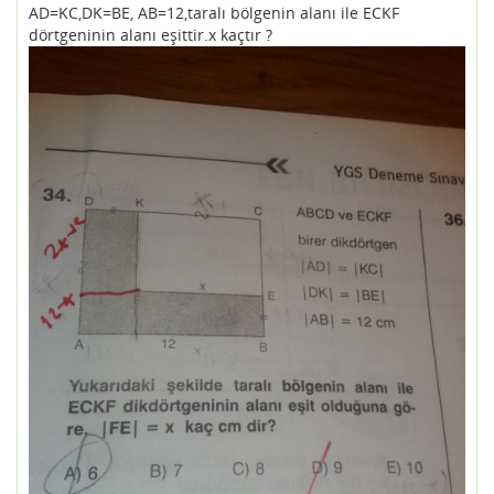
AD=KC,DK=BE, AB=12,taralı bölgenin alanı ile ECKF
dörtgeninin alanı eşittir.x kaçtır ?