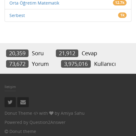
Orta Öğretim Matematik
12.7k
Serbest
1k
20,359
Soru
21,912
Cevap
73,672
Yorum
3,975,016
Kullanıcı
İletişim
Donut Theme
with
by
Amiya Sahu
Powered by
Question2Answer
Donut theme