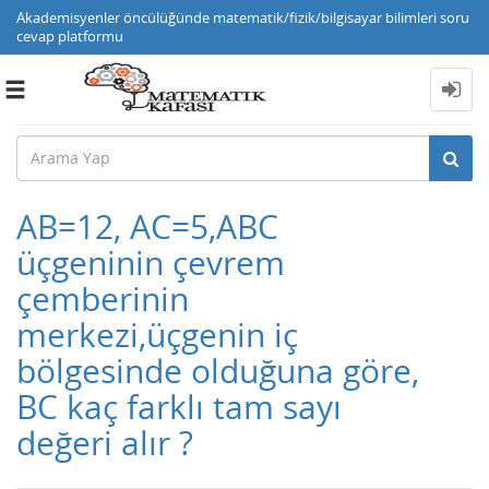
Akademisyenler öncülüğünde matematik/fizik/bilgisayar bilimleri soru
cevap platformu
Toggle
navigation
AB=12, AC=5,ABC
üçgeninin çevrem
çemberinin
merkezi,üçgenin iç
bölgesinde olduğuna göre,
BC kaç farklı tam sayı
değeri alır ?