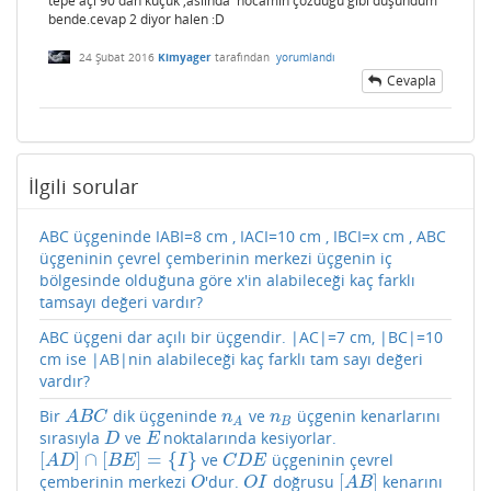
tepe açı 90 dan küçük ,aslında hocamın çözdüğü gibi düşündüm
bende.cevap 2 diyor halen :D
24 Şubat 2016
Kimyager
tarafından
yorumlandı
Cevapla
İlgili sorular
ABC üçgeninde IABI=8 cm , IACI=10 cm , IBCI=x cm , ABC
üçgeninin çevrel çemberinin merkezi üçgenin iç
bölgesinde olduğuna göre x'in alabileceği kaç farklı
tamsayı değeri vardır?
ABC üçgeni dar açılı bir üçgendir. |AC|=7 cm, |BC|=10
cm ise |AB|nin alabileceği kaç farklı tam sayı değeri
vardır?
Bir
dik üçgeninde
ve
üçgenin kenarlarını
A
B
C
n
A
n
B
A
B
C
n
n
B
A
sırasıyla
ve
noktalarında kesiyorlar.
D
E
D
E
[
]
∩
[
]
=
{
}
ve
üçgeninin çevrel
[
A
D
]
∩
[
B
E
]
=
{
I
}
C
D
E
A
D
B
E
I
C
D
E
[
]
çemberinin merkezi
'dur.
doğrusu
kenarını
O
O
I
[
A
B
]
O
O
I
A
B