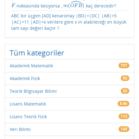
ˆ
(
)
noktasında kesiyorsa ,
kaç derecedir?
F
m
(
O
F
B
^
)
F
m
O
F
B
ABC bir üçgen [AD] kenarortay |BD|=|DC| |AB|=5
|AC|=11 |AD|=x verilere göre x in alabileceği en büyük
tam sayı değeri kaçtır ?
Tüm kategoriler
Akademik Matematik
737
Akademik Fizik
52
Teorik Bilgisayar Bilimi
32
Lisans Matematik
5.6k
Lisans Teorik Fizik
112
Veri Bilimi
145