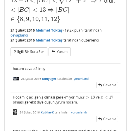
12
−
5
<
|
|
<
12
+
5
⇒
7
olur.
12
−
5
<
|
B
C
|
<
12
2
+
5
2
⇒
7
<
|
B
C
|
<
13
⇒
|
B
C
|
∈
{
8
,
9
,
10
,
B
C
<
|
|
<
13
⇒
|
|
B
C
B
C
∈
{
8
,
9
,
10
,
11
,
12
}
24 Şubat 2016
Mehmet Toktaş
(
19.2k
puan)
tarafından
cevaplandı
24 Şubat 2016
Mehmet Toktaş
tarafından
düzenlendi
Ilgili Bir Soru Sor
Yorum
hocam cevap 2 imiş
24 Şubat 2016
Kimyager
tarafından
yorumlandı
Cevapla
Hocam iç açı geniş olması gerekmiyor mu?
>
13
ve
<
17
x
>
13
x
<
17
x
x
olması gerekit diye düşünüyrum hocam.
24 Şubat 2016
KubilayK
tarafından
yorumlandı
Cevapla