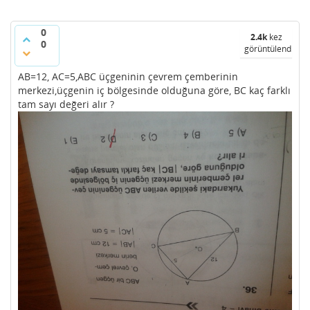
0
2.4k
kez
0
görüntülendi
AB=12, AC=5,ABC üçgeninin çevrem çemberinin
merkezi,üçgenin iç bölgesinde olduğuna göre, BC kaç farklı
tam sayı değeri alır ?