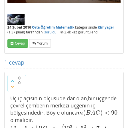
24 Şubat 2016
Orta Öğretim Matematik
kategorisinde
Kimyager
(
1.3k
puan)
tarafından
soruldu
|
2.4k
kez görüntülendi
Cevap
Yorum
1
cevap
0
0
Üç iç açısının ölçüsüde dar olan,bir üçgende
çevrel çemberin merkezi üçgenin iç
(
)
<
90
bölgesindedir. Böyle olunca
m
(
B
A
C
)
<
90
m
B
A
C
olmalıdır.
−
−
−
−
−
−
−
2
2
√