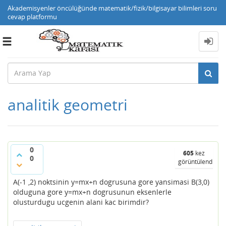
Akademisyenler öncülüğünde matematik/fizik/bilgisayar bilimleri soru
cevap platformu
Toggle
navigation
analitik geometri
0
605
kez
0
görüntülendi
A(-1 ,2) noktsinin y=mx+n dogrusuna gore yansimasi B(3,0)
olduguna gore y=mx+n dogrusunun eksenlerle
olusturdugu ucgenin alani kac birimdir?