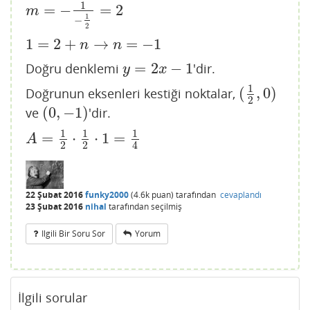
1
=
−
=
2
m
=
−
1
−
1
2
=
2
m
1
−
2
1
=
2
+
→
=
−
1
1
=
2
+
n
→
n
=
−
1
n
n
=
2
−
1
Doğru denklemi
'dir.
y
=
2
x
−
1
y
x
1
(
,
0
)
Doğrunun eksenleri kestiği noktalar,
(
1
2
,
0
)
2
(
0
,
−
1
)
ve
'dir.
(
0
,
−
1
)
1
1
1
=
⋅
⋅
1
=
A
=
1
2
⋅
1
2
⋅
1
=
1
4
A
2
2
4
22 Şubat 2016
funky2000
(
4.6k
puan)
tarafından
cevaplandı
23 Şubat 2016
nihal
tarafından
seçilmiş
Ilgili Bir Soru Sor
Yorum
İlgili sorular