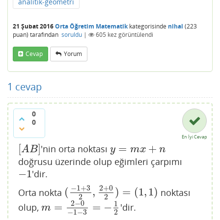
analitik-geometri
21 Şubat 2016
Orta Öğretim Matematik
kategorisinde
nihal
(
223
puan)
tarafından
soruldu
|
605
kez görüntülendi
Cevap
Yorum
1
cevap
0
0
En İyi Cevap
[
]
=
+
'nin orta noktası
[
A
B
]
y
=
m
x
+
n
A
B
y
m
x
n
doğrusu üzerinde olup eğimleri çarpımı
−
1
'dir.
−
1
−
1
+
3
2
+
0
(
,
)
=
(
1
,
1
)
Orta nokta
noktası
(
−
1
+
3
2
,
2
+
0
2
)
=
(
1
,
1
)
2
2
2
−
0
1
=
=
−
olup,
'dir.
m
=
2
−
0
−
1
−
3
=
−
1
2
m
−
1
−
3
2