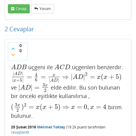
Cevap
Yorum
2
Cevaplar
0
0
üçgeni ile
üçgenleri benzerdir.
A
D
B
A
C
D
A
D
B
A
C
D
|
|
2
A
D
4
=
=
⇒
|
|
=
(
+
5
)
x
|
A
D
|
|
x
+
5
|
=
4
6
=
x
|
A
D
|
⇒
|
A
D
|
2
=
x
(
x
+
5
)
A
D
x
x
6
|
+
5
|
|
|
x
A
D
3
x
|
|
=
ve
elde edilir. Bu son bulunan
|
A
D
|
=
3
x
2
A
D
2
bir önceki eşitlikte kullanılırsa ,
3
2
x
(
)
=
(
+
5
)
⇒
=
0
,
=
4
birim
(
3
x
2
)
2
=
x
(
x
+
5
)
⇒
x
=
0
,
x
=
4
x
x
x
x
2
bulunur.
20 Şubat 2016
Mehmet Toktaş
(
19.2k
puan)
tarafından
cevaplandı