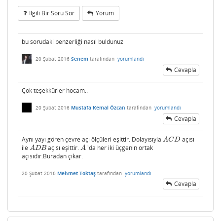
Ilgili Bir Soru Sor
Yorum
bu sorudaki benzerliği nasıl buldunuz
20 Şubat 2016
Senem
tarafından
yorumlandı
Cevapla
Çok teşekkürler hocam..
20 Şubat 2016
Mustafa Kemal Özcan
tarafından
yorumlandı
Cevapla
Aynı yayı gören çevre açı ölçüleri eşittir. Dolayısıyla
açısı
A
C
D
A
C
D
ile
açısı eşittir.
'da her iki üçgenin ortak
A
D
B
A
A
D
B
A
açısıdır.Buradan çıkar.
20 Şubat 2016
Mehmet Toktaş
tarafından
yorumlandı
Cevapla