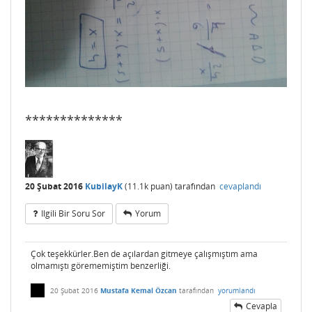
**************
20 Şubat 2016
KubilayK
(
11.1k
puan)
tarafından
cevaplandı
Ilgili Bir Soru Sor
Yorum
Çok teşekkürler.Ben de açılardan gitmeye çalışmıştım ama
olmamıştı görememiştim benzerliği.
20 Şubat 2016
Mustafa Kemal Özcan
tarafından
yorumlandı
Cevapla