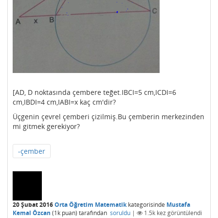
[AD, D noktasında çembere teğet.IBCI=5 cm,ICDI=6
cm,IBDI=4 cm,IABI=x kaç cm'dir?
Üçgenin çevrel çemberi çizilmiş.Bu çemberin merkezinden
mi gitmek gerekiyor?
-çember
20 Şubat 2016
Orta Öğretim Matematik
kategorisinde
Mustafa
Kemal Özcan
(
1k
puan)
tarafından
soruldu
|
1.5k
kez görüntülendi