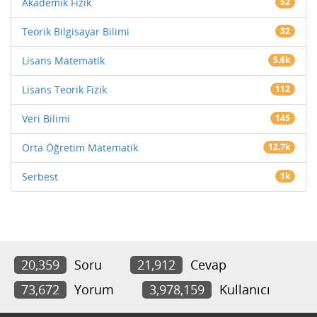
Akademik Fizik
52
Teorik Bilgisayar Bilimi
32
Lisans Matematik
5.6k
Lisans Teorik Fizik
112
Veri Bilimi
145
Orta Öğretim Matematik
12.7k
Serbest
1k
20,359
Soru
21,912
Cevap
73,672
Yorum
3,978,159
Kullanıcı