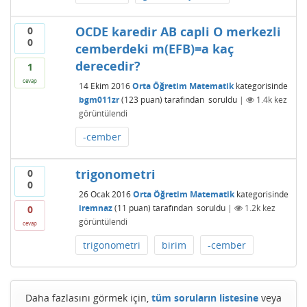
OCDE karedir AB capli O merkezli
0
0
cemberdeki m(EFB)=a kaç
derecedir?
1
cevap
14 Ekim 2016
Orta Öğretim Matematik
kategorisinde
bgm011zr
(
123
puan)
tarafından
soruldu
|
1.4k
kez
görüntülendi
-cember
trigonometri
0
0
26 Ocak 2016
Orta Öğretim Matematik
kategorisinde
iremnaz
(
11
puan)
tarafından
soruldu
|
1.2k
kez
0
görüntülendi
cevap
trigonometri
birim
-cember
Daha fazlasını görmek için,
tüm soruların listesine
veya