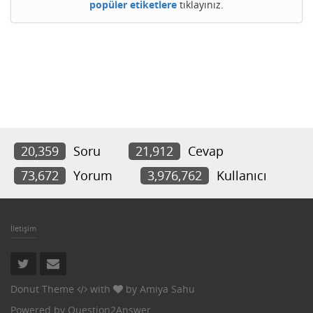
popüler etiketlere
tıklayınız.
20,359
Soru
21,912
Cevap
73,672
Yorum
3,976,762
Kullanıcı
İletişim
Donut Theme
with
by
Amiya Sahu
Powered by
Question2Answer