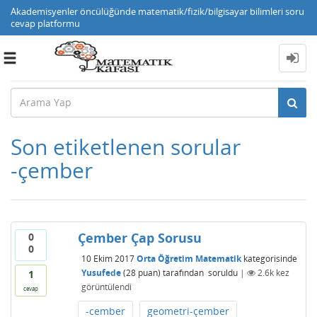
Akademisyenler öncülüğünde matematik/fizik/bilgisayar bilimleri soru
cevap platformu
Toggle
navigation
Son etiketlenen sorular
-çember
Çember Çap Sorusu
0
0
10 Ekim 2017
Orta Öğretim Matematik
kategorisinde
Yusufede
(
28
puan)
tarafından
soruldu
|
2.6k
kez
1
görüntülendi
cevap
-cember
geometri-çember