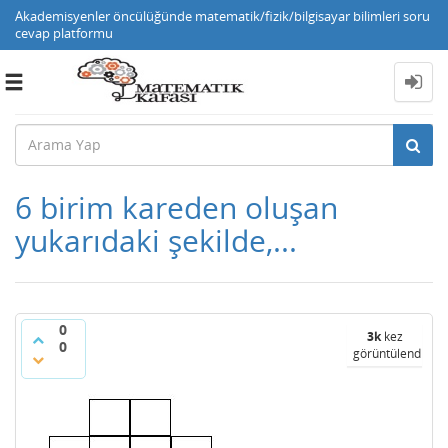
Akademisyenler öncülüğünde matematik/fizik/bilgisayar bilimleri soru
cevap platformu
Toggle
navigation
6 birim kareden oluşan
yukarıdaki şekilde,...
0
3k
kez
0
görüntülendi