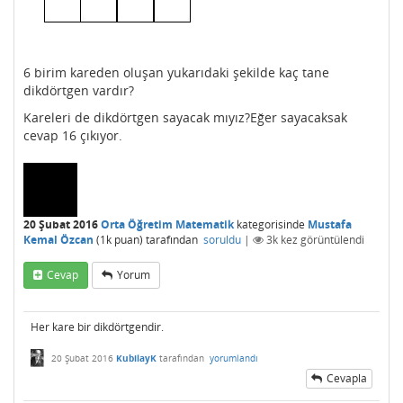
6 birim kareden oluşan yukarıdaki şekilde kaç tane
dikdörtgen vardır?
Kareleri de dikdörtgen sayacak mıyız?Eğer sayacaksak
cevap 16 çıkıyor.
20 Şubat 2016
Orta Öğretim Matematik
kategorisinde
Mustafa
Kemal Özcan
(
1k
puan)
tarafından
soruldu
|
3k
kez görüntülendi
Cevap
Yorum
Her kare bir dikdörtgendir.
20 Şubat 2016
KubilayK
tarafından
yorumlandı
Cevapla