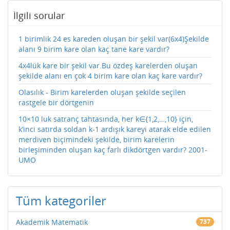
İlgili sorular
1 birimlik 24 es kareden oluşan bir şekil var(6x4)Şekilde
alanı 9 birim kare olan kaç tane kare vardır?
4x4lük kare bir şekil var.Bu özdeş karelerden oluşan
şekilde alanı en çok 4 birim kare olan kaç kare vardır?
Olasılık - Birim karelerden oluşan şekilde seçilen
rastgele bir dörtgenin
10×10 luk satranç tahtasında, her k∈{1,2,…,10} için,
k’inci satırda soldan k-1 ardışık kareyi atarak elde edilen
merdiven biçimindeki şekilde, birim karelerin
birleşiminden oluşan kaç farlı dikdörtgen vardır? 2001-
UMO
Tüm kategoriler
Akademik Matematik
737