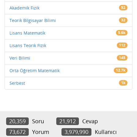
Akademik Fizik
52
Teorik Bilgisayar Bilimi
32
Lisans Matematik
5.6k
Lisans Teorik Fizik
112
Veri Bilimi
145
Orta Öğretim Matematik
12.7k
Serbest
1k
20,359
Soru
21,912
Cevap
73,672
Yorum
3,979,990
Kullanıcı