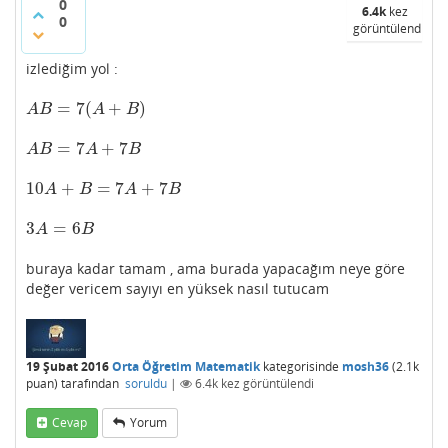
0
6.4k
kez
0
görüntülendi
izlediğim yol :
=
7
(
+
)
A
B
=
7
(
A
+
B
)
A
B
A
B
=
7
+
7
A
B
=
7
A
+
7
B
A
B
A
B
10
+
=
7
+
7
10
A
+
B
=
7
A
+
7
B
A
B
A
B
3
=
6
3
A
=
6
B
A
B
buraya kadar tamam , ama burada yapacağım neye göre
değer vericem sayıyı en yüksek nasıl tutucam
19 Şubat 2016
Orta Öğretim Matematik
kategorisinde
mosh36
(
2.1k
puan)
tarafından
soruldu
|
6.4k
kez görüntülendi
Cevap
Yorum