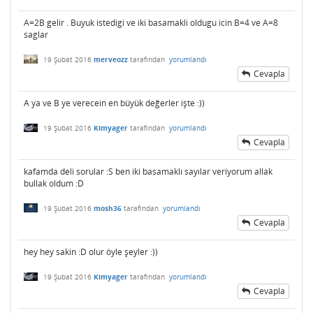
A=2B gelir . Buyuk istedigi ve iki basamakli oldugu icin B=4 ve A=8
saglar
19 Şubat 2016
merveozz
tarafından
yorumlandı
Cevapla
A ya ve B ye verecein en büyük değerler işte :))
19 Şubat 2016
Kimyager
tarafından
yorumlandı
Cevapla
kafamda deli sorular :S ben iki basamaklı sayılar veriyorum allak
bullak oldum :D
19 Şubat 2016
mosh36
tarafından
yorumlandı
Cevapla
hey hey sakin :D olur öyle şeyler :))
19 Şubat 2016
Kimyager
tarafından
yorumlandı
Cevapla