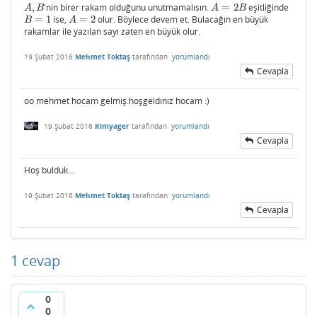
,
'nin birer rakam olduğunu unutmamalısın.
=
2
eşitliğinde
A
,
B
A
=
2
B
A
B
A
B
=
1
ise,
=
2
olur. Böylece devem et. Bulacağın en büyük
B
=
1
A
=
2
B
A
rakamlar ile yazılan sayı zaten en büyük olur.
19 Şubat 2016
Mehmet Toktaş
tarafından
yorumlandı
Cevapla
oo mehmet hocam gelmiş.hoşgeldınız hocam :)
19 Şubat 2016
Kimyager
tarafından
yorumlandı
Cevapla
Hoş bulduk...
19 Şubat 2016
Mehmet Toktaş
tarafından
yorumlandı
Cevapla
1
cevap
0
0