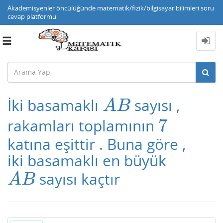
Akademisyenler öncülüğünde matematik/fizik/bilgisayar bilimleri soru
cevap platformu
Toggle
navigation
İki basamaklı
sayısı ,
A
B
A
B
7
rakamları toplamının
7
katına eşittir . Buna göre ,
iki basamaklı en büyük
sayısı kaçtır
A
B
A
B