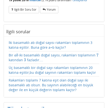
19 Şubat 2016
mosh36
(
2.1k
puan)
tarafından
cevaplandı
Ilgili Bir Soru Sor
Yorum
İlgili sorular
İki basamaklı ab doğal sayısı rakamları toplamının 3
katına eşittir. Buna göre a+b kaçtır?
7
Bir
iki basamaklı doğal sayısı, rakamları toplamının
a
b
7
a
b
3
katından
fazladır....
3
Üç basamaklı bir doğal sayı rakamları toplamının 20
katına eşittir,bu doğal sayının rakamları toplamı kaçtır
Rakamları toplamı 7 katına eşit olan doğal sayı iki
basamaklı ab olsun. Bu sayının alabileceği en büyük
değer ile en küçük değerin toplamı kaçtır?