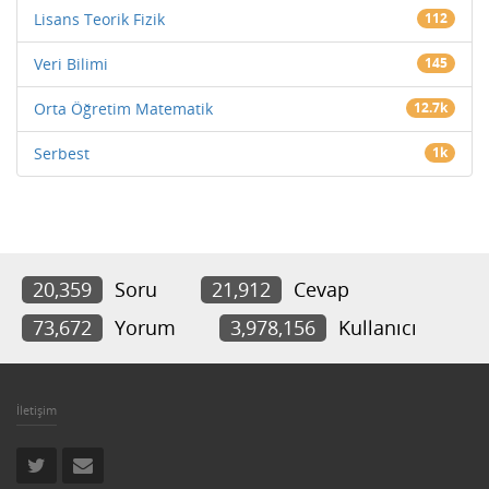
Lisans Teorik Fizik
112
Veri Bilimi
145
Orta Öğretim Matematik
12.7k
Serbest
1k
20,359
Soru
21,912
Cevap
73,672
Yorum
3,978,156
Kullanıcı
İletişim