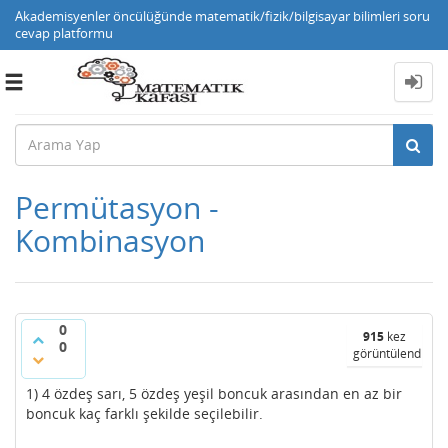
Akademisyenler öncülüğünde matematik/fizik/bilgisayar bilimleri soru
cevap platformu
Toggle
navigation
Permütasyon -
Kombinasyon
0
915
kez
0
görüntülendi
1) 4 özdeş sarı, 5 özdeş yeşil boncuk arasından en az bir
boncuk kaç farklı şekilde seçilebilir.