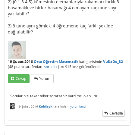
2) {0.1.3.4.5} kümesinin elemanlarıyla rakamları farklı 3
basamaklı ve birler basamağı 4 olmayan kaç tane sayı
yazılabilir?
3) 8 tane aynı gömlek, 4 öğretmene kaç farklı şekilde
dağıtılabilir?
19 Şubat 2016
Orta Öğretim Matematik
kategorisinde
VuKaDo_82
(
48
puan)
tarafından
soruldu
|
915
kez görüntülendi
Cevap
Yorum
Sorularınızı teker teker sorarsanız yardımcı olabiliriz.
19 Şubat 2016
KubilayK
tarafından
yorumlandı
Cevapla