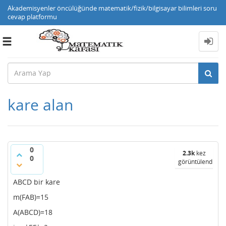
Akademisyenler öncülüğünde matematik/fizik/bilgisayar bilimleri soru
cevap platformu
Toggle
navigation
kare alan
0
2.3k
kez
0
görüntülendi
ABCD bir kare
m(FAB)=15
A(ABCD)=18