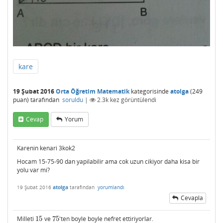
kare
19 Şubat 2016
Orta Öğretim Matematik
kategorisinde
atolga
(
249
puan)
tarafından
soruldu
|
2.3k
kez görüntülendi
Cevap
Yorum
Karenin kenari 3kok2
Hocam 15-75-90 dan yapilabilir ama cok uzun cikiyor daha kisa bir
yolu var mi?
19 Şubat 2016
atolga
tarafından
yorumlandı
Cevapla
Milleti
15
ve
75
'ten boyle boyle nefret ettiriyorlar.
15
75