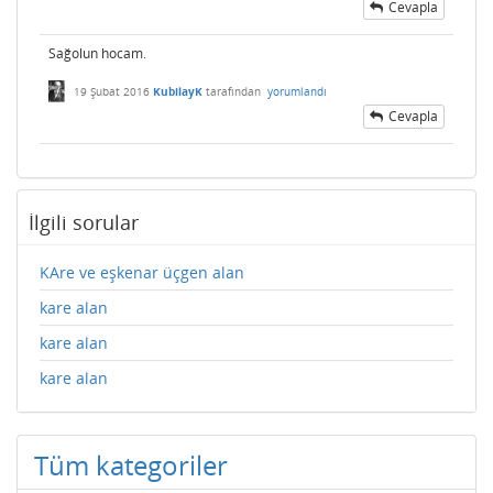
Cevapla
Sağolun hocam.
19 Şubat 2016
KubilayK
tarafından
yorumlandı
Cevapla
İlgili sorular
KAre ve eşkenar üçgen alan
kare alan
kare alan
kare alan
Tüm kategoriler