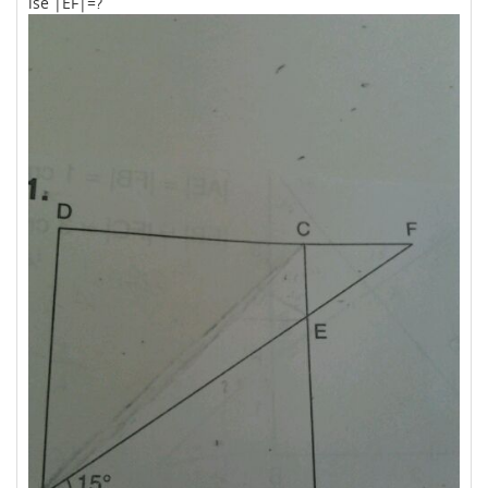
ise |EF|=?