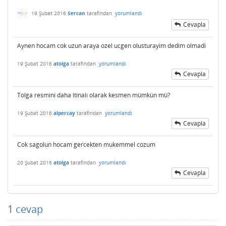
19 Şubat 2016
Sercan
tarafından
yorumlandı
Cevapla
Aynen hocam cok uzun araya ozel ucgen olusturayim dedim olmadi
19 Şubat 2016
atolga
tarafından
yorumlandı
Cevapla
Tolga resmini daha itinalı olarak kesmen mümkün mü?
19 Şubat 2016
alpercay
tarafından
yorumlandı
Cevapla
Cok sagolun hocam gercekten mukemmel cozum
20 Şubat 2016
atolga
tarafından
yorumlandı
Cevapla
1
cevap