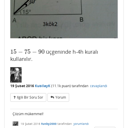
15
−
75
−
90
üçgeninde h-4h kuralı
15
−
75
−
90
kullanılır.
19 Şubat 2016
KubilayK
(
11.1k
puan)
tarafından
cevaplandı
Ilgili Bir Soru Sor
Yorum
Çözüm mükemmel!
19 Şubat 2016
funky2000
tarafından
yorumlandı