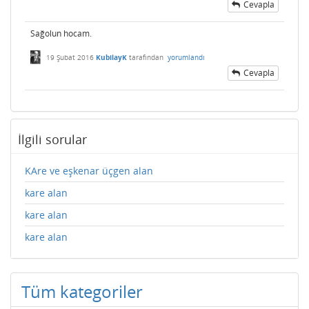
Cevapla
Sağolun hocam.
19 Şubat 2016
KubilayK
tarafından
yorumlandı
Cevapla
İlgili sorular
KAre ve eşkenar üçgen alan
kare alan
kare alan
kare alan
Tüm kategoriler