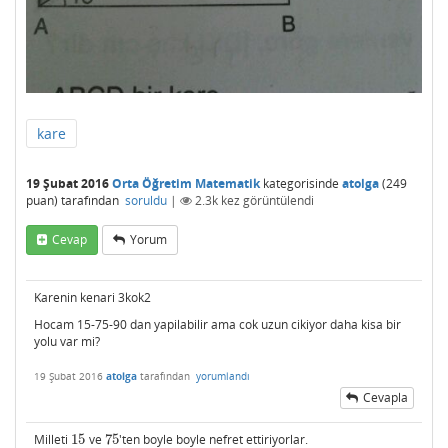
kare
19 Şubat 2016
Orta Öğretim Matematik
kategorisinde
atolga
(
249
puan)
tarafından
soruldu
|
2.3k
kez görüntülendi
Cevap
Yorum
Karenin kenari 3kok2
Hocam 15-75-90 dan yapilabilir ama cok uzun cikiyor daha kisa bir
yolu var mi?
19 Şubat 2016
atolga
tarafından
yorumlandı
Cevapla
Milleti
15
ve
75
'ten boyle boyle nefret ettiriyorlar.
15
75