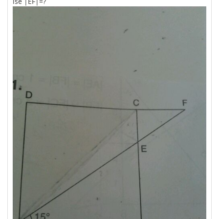
ise |EF|=?