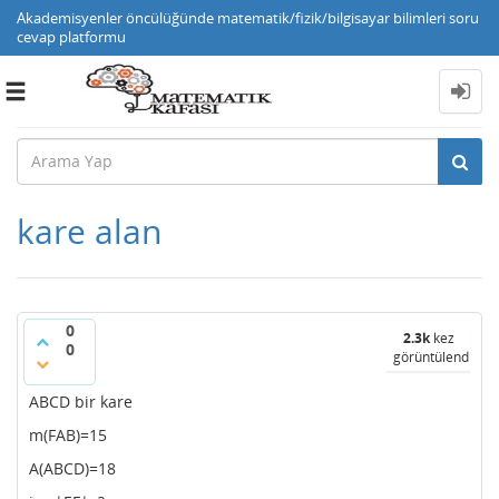
Akademisyenler öncülüğünde matematik/fizik/bilgisayar bilimleri soru
cevap platformu
Toggle
navigation
kare alan
0
2.3k
kez
0
görüntülendi
ABCD bir kare
m(FAB)=15
A(ABCD)=18