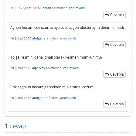
19 Şubat 2016
Sercan
tarafından
yorumlandı
Cevapla
Aynen hocam cok uzun araya ozel ucgen olusturayim dedim olmadi
19 Şubat 2016
atolga
tarafından
yorumlandı
Cevapla
Tolga resmini daha itinalı olarak kesmen mümkün mü?
19 Şubat 2016
alpercay
tarafından
yorumlandı
Cevapla
Cok sagolun hocam gercekten mukemmel cozum
20 Şubat 2016
atolga
tarafından
yorumlandı
Cevapla
1
cevap