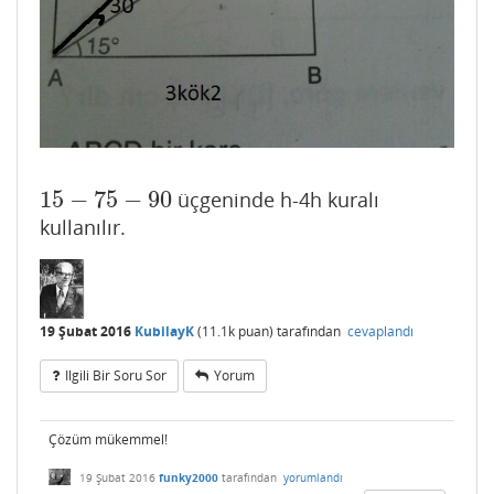
15
−
75
−
90
üçgeninde h-4h kuralı
15
−
75
−
90
kullanılır.
19 Şubat 2016
KubilayK
(
11.1k
puan)
tarafından
cevaplandı
Ilgili Bir Soru Sor
Yorum
Çözüm mükemmel!
19 Şubat 2016
funky2000
tarafından
yorumlandı