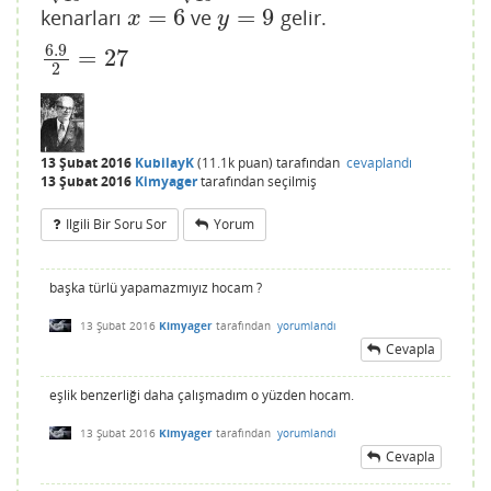
=
6
=
9
kenarları
ve
gelir.
x
=
6
y
=
9
x
y
6.9
=
27
6.9
2
=
27
2
13 Şubat 2016
KubilayK
(
11.1k
puan)
tarafından
cevaplandı
13 Şubat 2016
Kimyager
tarafından
seçilmiş
Ilgili Bir Soru Sor
Yorum
başka türlü yapamazmıyız hocam ?
13 Şubat 2016
Kimyager
tarafından
yorumlandı
Cevapla
eşlik benzerliği daha çalışmadım o yüzden hocam.
13 Şubat 2016
Kimyager
tarafından
yorumlandı
Cevapla