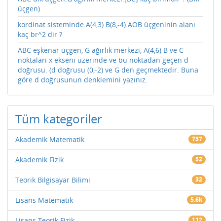
üçgen)
kordinat sisteminde.A(4,3) B(8,-4).AOB üçgeninin alanı
kaç br^2 dir ?
ABC eşkenar üçgen, G ağırlık merkezi, A(4,6) B ve C
noktaları x ekseni üzerinde ve bu noktadan geçen d
doğrusu. (d doğrusu (0,-2) ve G den geçmektedir. Buna
göre d doğrusunun denklemini yazınız.
Tüm kategoriler
Akademik Matematik
737
Akademik Fizik
52
Teorik Bilgisayar Bilimi
32
Lisans Matematik
5.6k
Lisans Teorik Fizik
112