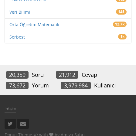
Veri Bilimi
145
Orta Öğretim Matematik
12.7k
Serbest
1k
20,359
Soru
21,912
Cevap
73,672
Yorum
3,979,984
Kullanıcı
İletişim
Donut Theme
with
by
Amiya Sahu