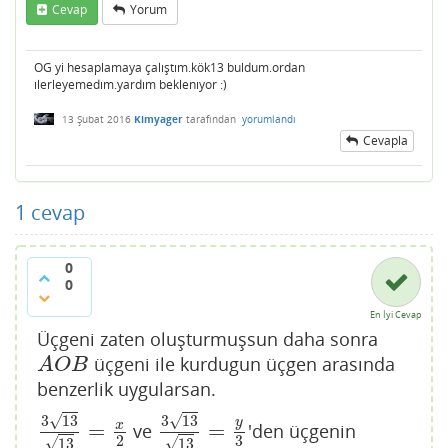
Cevap
Yorum
OG yi hesaplamaya çalıştım.kök13 buldum.ordan
ılerleyemedım.yardım beklenıyor :)
13 Şubat 2016
Kimyager
tarafından
yorumlandı
Cevapla
1
cevap
0
0
En İyi Cevap
Üçgeni zaten oluşturmuşsun daha sonra
üçgeni ile kurdugun üçgen arasında
A
O
B
A
O
B
benzerlik uygularsan.
√
√
3
13
3
13
y
=
=
x
ve
'den üçgenin
3
13
13
=
x
2
3
13
13
=
y
3
2
3
√
√
13
13