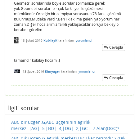
Geometri sorularında böyle sorular sormanıza gerek
yok.Geometri soruları bir çok farklı yol ile çözülmesi
mümkündür.Örneğin bir olimpiyat sorusunun 78 farklı çözümü
bulunmuş.Mutlaka vardır.Ben ilk aklıma geleni yapıyorum her
zaman.Diğer hocalarımız farklı yaklaşacaktır soruya bekleyip
beraber görelim.
13 Şubat 2016
KubilayK
tarafından
yorumlandı
Cevapla
tamamdır kubılay hocam :]
13 Şubat 2016
Kimyager
tarafından
yorumlandı
Cevapla
İlgili sorular
ABC bir üçgen.G,ABC üçgeninin ağırlık
merkezi.|AG|=5,|BD|=4,|DG|=2,|GC|=7.Alan(DGC)?
ABC dik üçgen.G ağırlık merkezi.[BC] kaç birimdir ? (Dik