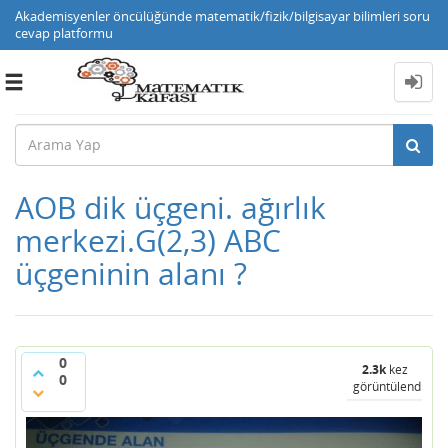
Akademisyenler öncülüğünde matematik/fizik/bilgisayar bilimleri soru
cevap platformu
Toggle
navigation
AOB dik üçgeni. ağırlık
merkezi.G(2,3) ABC
üçgeninin alanı ?
0
2.3k
kez
0
görüntülendi