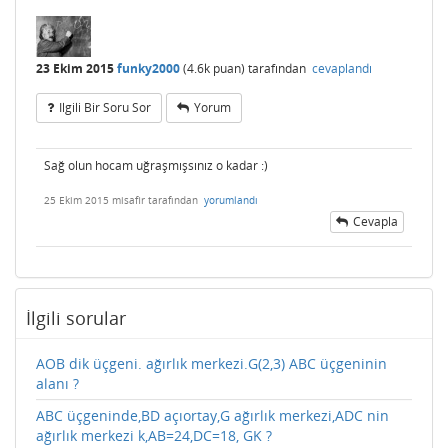
23 Ekim 2015
funky2000
(
4.6k
puan)
tarafından
cevaplandı
Ilgili Bir Soru Sor
Yorum
Sağ olun hocam uğraşmışsınız o kadar :)
25 Ekim 2015
misafir
tarafından
yorumlandı
Cevapla
İlgili sorular
AOB dik üçgeni. ağırlık merkezi.G(2,3) ABC üçgeninin
alanı ?
ABC üçgeninde,BD açıortay,G ağırlık merkezi,ADC nin
ağırlık merkezi k,AB=24,DC=18, GK ?