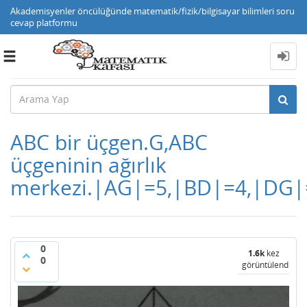
Akademisyenler öncülüğünde matematik/fizik/bilgisayar bilimleri soru
cevap platformu
Toggle
navigation
ABC bir üçgen.G,ABC
üçgeninin ağırlık
merkezi.|AG|=5,|BD|=4,|DG|
0
1.6k
kez
0
görüntülendi