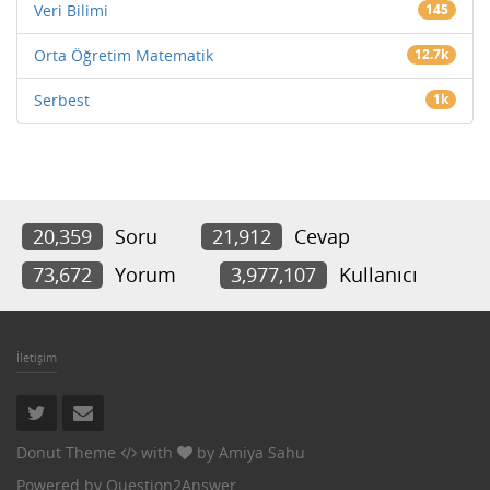
Veri Bilimi
145
Orta Öğretim Matematik
12.7k
Serbest
1k
20,359
Soru
21,912
Cevap
73,672
Yorum
3,977,107
Kullanıcı
İletişim
Donut Theme
with
by
Amiya Sahu
Powered by
Question2Answer