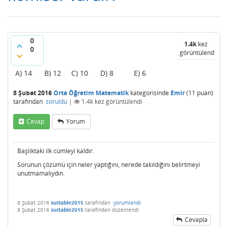
0
1.4k
kez
0
görüntülendi
A) 14 B) 12 C) 10 D) 8 E) 6
8 Şubat 2016
Orta Öğretim Matematik
kategorisinde
Emir
(
11
puan)
tarafından
soruldu
|
1.4k
kez görüntülendi
Cevap
Yorum
Başlıktaki ilk cümleyi kaldır.
Sorunun çözümü için neler yaptığını, nerede takıldığını belirtmeyi
unutmamalıydın.
8 Şubat 2016
suitable2015
tarafından
yorumlandı
8 Şubat 2016
suitable2015
tarafından
düzenlendi
Cevapla