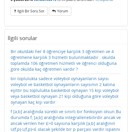
Ilgili Bir Soru Sor
Yorum
İlgili sorular
Bir okuldaki her 8 öğrenciye karşılık 3 öğretmen ve 4
öğretmene karşılık 3 hizmetli bulunmaktadır . okulda
toplamda 106 öğretmen hizmetli ve öğrenci olduğuna
gore okulda kaç öğretmen vardır ?
bir toplulukta sadece voleybol oynayanların sayısı
voleybol ve basketbol oynayanların sayısının 2 katına
eşittir bu toplulukta basketbol oynayan 15 kişi voleybol
veya basketbol oynayan 21 kişi olduğuna göre voleybol
oynayan kaç kişi vardır
f [a,b] aralığında sürekli ve sınırlı bir fonksiyon olsun.Bu
durumda f, [a,b] aralığında integrallenebilirdir.ancak ve
ancak verilen her £>0 sayısına karşılık [a,b] aralığının
U(f,p)-L(f,p)<£ olacak şekilde bir p parçası vardır.ispatını