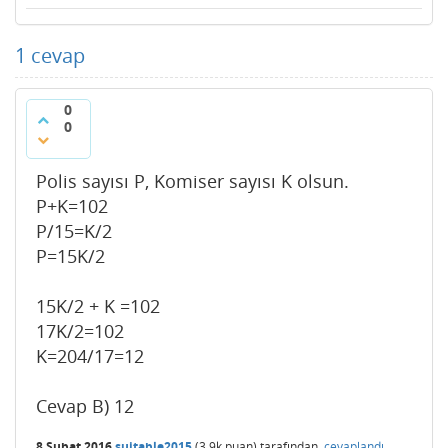
1
cevap
0
0
Polis sayısı P, Komiser sayısı K olsun.
P+K=102
P/15=K/2
P=15K/2
15K/2 + K =102
17K/2=102
K=204/17=12
Cevap B) 12
8 Şubat 2016
suitable2015
(
3.9k
puan)
tarafından
cevaplandı