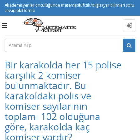
Akademisyenler öncülüğünde matematik/fizik/bilgisayar bilimleri soru
cevap platformu
Toggle
navigation
Bir karakolda her 15 polise
karşılık 2 komiser
bulunmaktadır. Bu
karakoldaki polis ve
komiser sayılarının
toplamı 102 olduğuna
göre, karakolda kaç
komiser vardır?